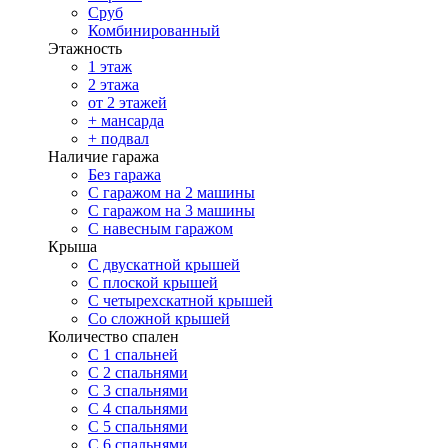
Сруб
Комбинированный
Этажность
1 этаж
2 этажа
от 2 этажей
+ мансарда
+ подвал
Наличие гаража
Без гаража
С гаражом на 2 машины
С гаражом на 3 машины
С навесным гаражом
Крыша
С двускатной крышей
С плоской крышей
С четырехскатной крышей
Со сложной крышей
Количество спален
С 1 спальней
С 2 спальнями
С 3 спальнями
С 4 спальнями
С 5 спальнями
С 6 спальнями