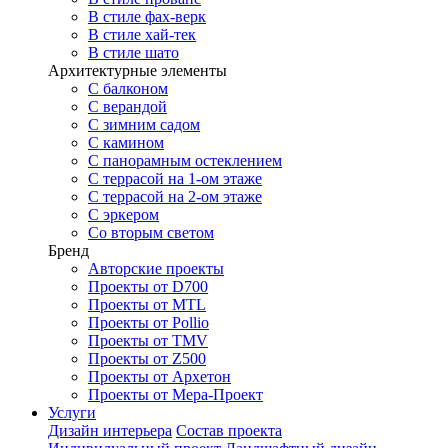
В стиле фах-верк
В стиле хай-тек
В стиле шато
Архитектурные элементы
С балконом
С верандой
С зимним садом
С камином
С панорамным остеклением
С террасой на 1-ом этаже
С террасой на 2-ом этаже
С эркером
Со вторым светом
Бренд
Авторские проекты
Проекты от D700
Проекты от MTL
Проекты от Pollio
Проекты от TMV
Проекты от Z500
Проекты от Архетон
Проекты от Мера-Проект
Услуги
Дизайн интерьера
Состав проекта