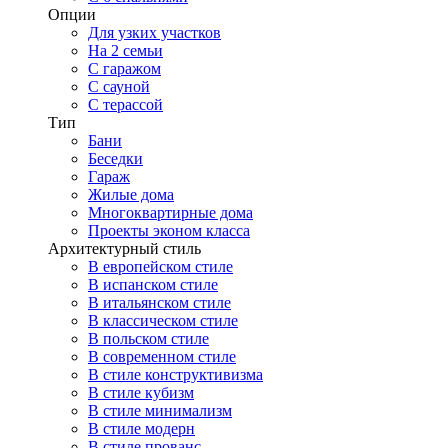
Опции
Для узких участков
На 2 семьи
С гаражом
С сауной
С терассой
Тип
Бани
Беседки
Гараж
Жилые дома
Многоквартирные дома
Проекты эконом класса
Архитектурный стиль
В европейском стиле
В испанском стиле
В итальянском стиле
В классическом стиле
В польском стиле
В современном стиле
В стиле конструктивизма
В стиле кубизм
В стиле минимализм
В стиле модерн
В стиле прованс