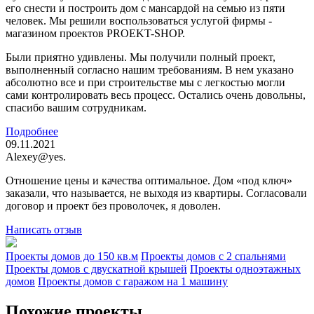
его снести и построить дом с мансардой на семью из пяти
человек. Мы решили воспользоваться услугой фирмы -
магазином проектов PROEKT-SHOP.
Были приятно удивлены. Мы получили полный проект,
выполненный согласно нашим требованиям. В нем указано
абсолютно все и при строительстве мы с легкостью могли
сами контролировать весь процесс. Остались очень довольны,
спасибо вашим сотрудникам.
Подробнее
09.11.2021
Alexey@yes.
Отношение цены и качества оптимальное. Дом «под ключ»
заказали, что называется, не выходя из квартиры. Согласовали
договор и проект без проволочек, я доволен.
Написать отзыв
Проекты домов до 150 кв.м
Проекты домов с 2 спальнями
Проекты домов с двускатной крышей
Проекты одноэтажных
домов
Проекты домов с гаражом на 1 машину
Похожие проекты