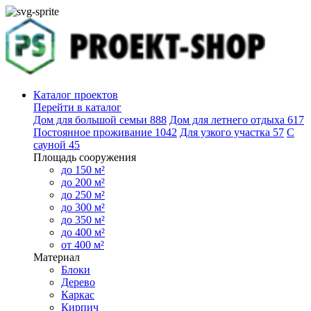
Каталог проектов
Перейти в каталог
Дом для большой семьи
888
Дом для летнего отдыха
617
Постоянное проживание
1042
Для узкого участка
57
С
сауной
45
Площадь сооружения
до 150 м²
до 200 м²
до 250 м²
до 300 м²
до 350 м²
до 400 м²
от 400 м²
Материал
Блоки
Дерево
Каркас
Кирпич