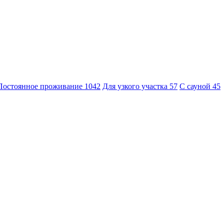
Постоянное проживание
1042
Для узкого участка
57
С сауной
45