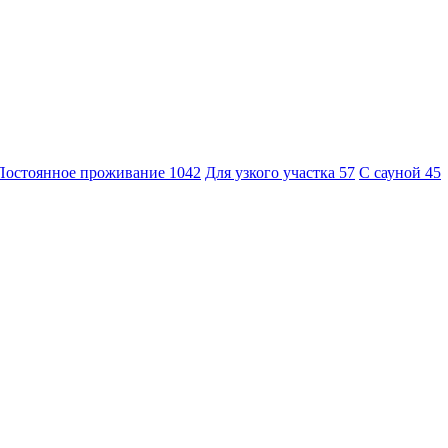
Постоянное проживание
1042
Для узкого участка
57
С сауной
45