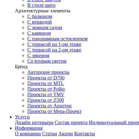
В стиле шато
Архитектурные элементы
С балконом
С верандой
С зимним садом
С камином
С панорамным остеклением
С террасой на 1-ом этаже
С террасой на 2-ом этаже
С эркером
Со вторым светом
Бренд
Авторские проекты
Проекты от D700
Проекты от MTL
Проекты от Pollio
Проекты от TMV
Проекты от Z500
Проекты от Архетон
Проекты от Мера-Проект
Услуги
Дизайн интерьера
Состав проекта
Индивидуальный прое
Информация
О компании
Статьи
Акции
Контакты