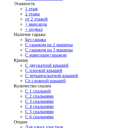
Этажность
1 этаж
2 этажа
от 2 этажей
+ мансарда
+ подвал
Наличие гаража
Без гаража
С гаражом на 2 машины
С гаражом на 3 машины
С навесным гаражом
Крыша
С двускатной крышей
С плоской крышей
С четырехскатной крышей
Со сложной крышей
Количество спален
С 1 спальней
С 2 спальнями
С 3 спальнями
С 4 спальнями
С 5 спальнями
С 6 спальнями
Опции
Для узких участков