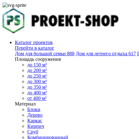
Каталог проектов
Перейти в каталог
Дом для большой семьи
888
Дом для летнего отдыха
617
Площадь сооружения
до 150 м²
до 200 м²
до 250 м²
до 300 м²
до 350 м²
до 400 м²
от 400 м²
Материал
Блоки
Дерево
Каркас
Кирпич
Сруб
Комбинированный