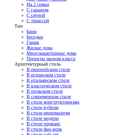
На 2 семьи
С гаражом
С сауной
С терассой
Тип
Бани
Беседки
Гараж
Жилые дома
Многоквартирные дома
Проекты эконом класса
Архитектурный стиль
В европейском стиле
В испанском стиле
В итальянском стиле
В классическом стиле
В польском стиле
В современном стиле
В стиле конструктивизма
В стиле кубизм
В стиле минимализм
В стиле модерн
В стиле прованс
В стиле фах-верк
В стиле хай-тек