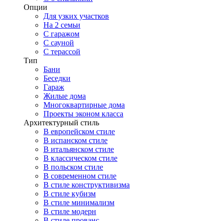
Опции
Для узких участков
На 2 семьи
С гаражом
С сауной
С терассой
Тип
Бани
Беседки
Гараж
Жилые дома
Многоквартирные дома
Проекты эконом класса
Архитектурный стиль
В европейском стиле
В испанском стиле
В итальянском стиле
В классическом стиле
В польском стиле
В современном стиле
В стиле конструктивизма
В стиле кубизм
В стиле минимализм
В стиле модерн
В стиле прованс