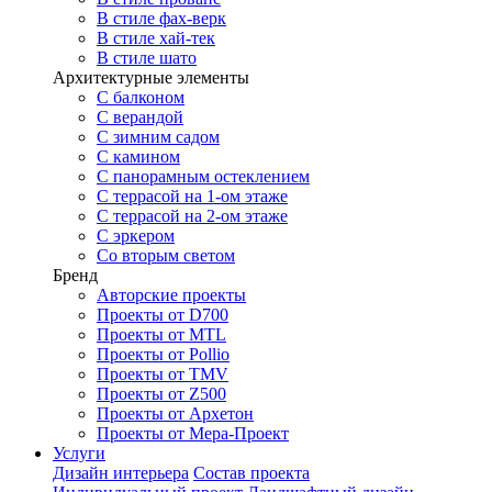
В стиле фах-верк
В стиле хай-тек
В стиле шато
Архитектурные элементы
С балконом
С верандой
С зимним садом
С камином
С панорамным остеклением
С террасой на 1-ом этаже
С террасой на 2-ом этаже
С эркером
Со вторым светом
Бренд
Авторские проекты
Проекты от D700
Проекты от MTL
Проекты от Pollio
Проекты от TMV
Проекты от Z500
Проекты от Архетон
Проекты от Мера-Проект
Услуги
Дизайн интерьера
Состав проекта