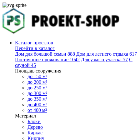
Каталог проектов
Перейти в каталог
Дом для большой семьи
888
Дом для летнего отдыха
617
Постоянное проживание
1042
Для узкого участка
57
С
сауной
45
Площадь сооружения
до 150 м²
до 200 м²
до 250 м²
до 300 м²
до 350 м²
до 400 м²
от 400 м²
Материал
Блоки
Дерево
Каркас
Кирпич