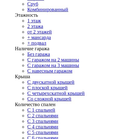
Сруб
Комбинированный
Этажность
1 этаж
2 этажа
от 2 этажей
+ мансарда
+ подвал
Наличие гаража
Без гаража
С гаражом на 2 машины
С гаражом на 3 машины
С навесным гаражом
Крыша
С двускатной крышей
С плоской крышей
С четырехскатной крышей
Со сложной крышей
Количество спален
С 1 спальней
С 2 спальнями
С 3 спальнями
С 4 спальнями
С 5 спальнями
С 6 спальнями