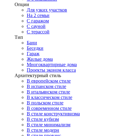
Опции
Для узких участков
На 2 семьи
С гаражом
С сауной
С терассой
Тип
Бани
Беседки
Гараж
Жилые дома
Многоквартирные дома
Проекты эконом класса
Архитектурный стиль
В европейском стиле
В испанском стиле
В итальянском стиле
В классическом стиле
В польском стиле
В современном стиле
В стиле конструктивизма
В стиле кубизм
В стиле минимализм
В стиле модерн
В стиле прованс