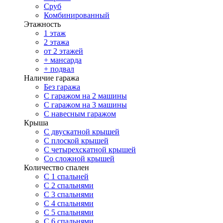
Сруб
Комбинированный
Этажность
1 этаж
2 этажа
от 2 этажей
+ мансарда
+ подвал
Наличие гаража
Без гаража
С гаражом на 2 машины
С гаражом на 3 машины
С навесным гаражом
Крыша
С двускатной крышей
С плоской крышей
С четырехскатной крышей
Со сложной крышей
Количество спален
С 1 спальней
С 2 спальнями
С 3 спальнями
С 4 спальнями
С 5 спальнями
С 6 спальнями