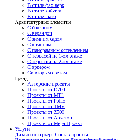
В стиле фах-верк
В стиле хай-тек
В стиле шато
Архитектурные элементы
С балконом
С верандой
С зимним садом
С камином
С панорамным остеклением
С террасой на 1-ом этаже
С террасой на 2-ом этаже
С эркером
Со вторым светом
Бренд
Авторские проекты
Проекты от D700
Проекты от MTL
Проекты от Pollio
Проекты от TMV
Проекты от Z500
Проекты от Архетон
Проекты от Мера-Проект
Услуги
Дизайн интерьера
Состав проекта