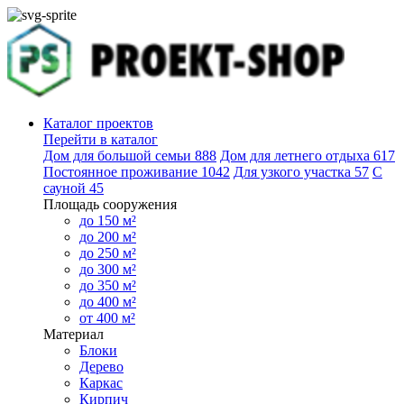
Каталог проектов
Перейти в каталог
Дом для большой семьи
888
Дом для летнего отдыха
617
Постоянное проживание
1042
Для узкого участка
57
С
сауной
45
Площадь сооружения
до 150 м²
до 200 м²
до 250 м²
до 300 м²
до 350 м²
до 400 м²
от 400 м²
Материал
Блоки
Дерево
Каркас
Кирпич