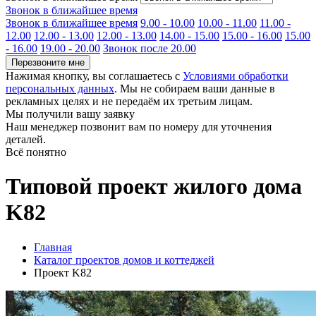
Звонок в ближайшее время
Звонок в ближайшее время
9.00 - 10.00
10.00 - 11.00
11.00 -
12.00
12.00 - 13.00
12.00 - 13.00
14.00 - 15.00
15.00 - 16.00
15.00
- 16.00
19.00 - 20.00
Звонок после 20.00
Перезвоните мне
Нажимая кнопку, вы соглашаетесь с
Условиями обработки
персональных данных
. Мы не собираем ваши данные в
рекламных целях и не передаём их третьим лицам.
Мы получили вашу заявку
Наш менеджер позвонит вам по номеру
для уточнения
деталей.
Всё понятно
Типовой проект жилого дома
K82
Главная
Каталог проектов домов и коттеджей
Проект K82