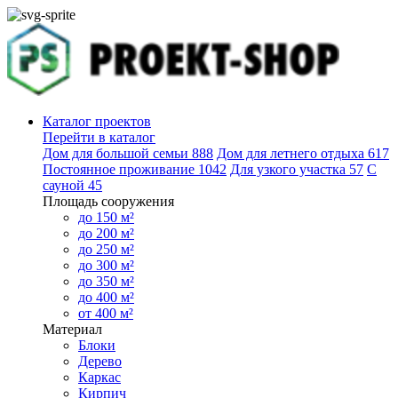
Каталог проектов
Перейти в каталог
Дом для большой семьи
888
Дом для летнего отдыха
617
Постоянное проживание
1042
Для узкого участка
57
С
сауной
45
Площадь сооружения
до 150 м²
до 200 м²
до 250 м²
до 300 м²
до 350 м²
до 400 м²
от 400 м²
Материал
Блоки
Дерево
Каркас
Кирпич