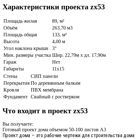
Характеристики проекта zx53
Площадь жилая
89, м²
Объём
263,70 м3
Площадь общая
133, м²
Высота
4,00 м
Угол наклона крыши
3°
Мин. размеры участка
Шир. 22,79м х дл. 17,90м
Гараж
Нет
Габариты
11х15
Стены
СИП панели
Перекрытия
По деревянным балкам
Кровля
ПВХ мембрана
Фундамент
Свайный с ростверком
Что входит в проект zx53
Вы получаете:
Готовый проект дома объемом 50-100 листов А3
Проект дома – это рабочие чертежи для строительства дома