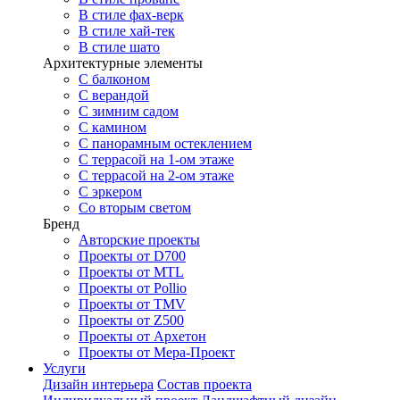
В стиле фах-верк
В стиле хай-тек
В стиле шато
Архитектурные элементы
С балконом
С верандой
С зимним садом
С камином
С панорамным остеклением
С террасой на 1-ом этаже
С террасой на 2-ом этаже
С эркером
Со вторым светом
Бренд
Авторские проекты
Проекты от D700
Проекты от MTL
Проекты от Pollio
Проекты от TMV
Проекты от Z500
Проекты от Архетон
Проекты от Мера-Проект
Услуги
Дизайн интерьера
Состав проекта