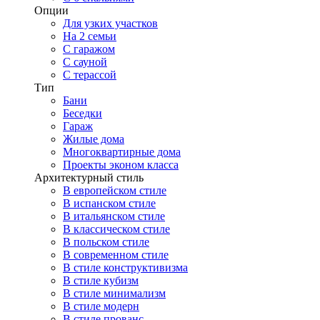
Опции
Для узких участков
На 2 семьи
С гаражом
С сауной
С терассой
Тип
Бани
Беседки
Гараж
Жилые дома
Многоквартирные дома
Проекты эконом класса
Архитектурный стиль
В европейском стиле
В испанском стиле
В итальянском стиле
В классическом стиле
В польском стиле
В современном стиле
В стиле конструктивизма
В стиле кубизм
В стиле минимализм
В стиле модерн
В стиле прованс