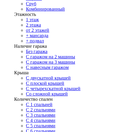
Сруб
Комбинированный
Этажность
1 этаж
2 этажа
от 2 этажей
+ мансарда
+ подвал
Наличие гаража
Без гаража
С гаражом на 2 машины
С гаражом на 3 машины
С навесным гаражом
Крыша
С двускатной крышей
С плоской крышей
С четырехскатной крышей
Со сложной крышей
Количество спален
С 1 спальней
С 2 спальнями
С 3 спальнями
С 4 спальнями
С 5 спальнями
С 6 спальнями