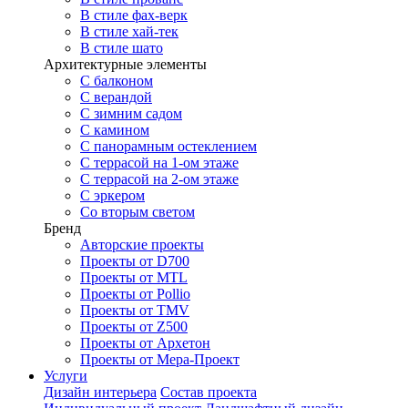
В стиле фах-верк
В стиле хай-тек
В стиле шато
Архитектурные элементы
С балконом
С верандой
С зимним садом
С камином
С панорамным остеклением
С террасой на 1-ом этаже
С террасой на 2-ом этаже
С эркером
Со вторым светом
Бренд
Авторские проекты
Проекты от D700
Проекты от MTL
Проекты от Pollio
Проекты от TMV
Проекты от Z500
Проекты от Архетон
Проекты от Мера-Проект
Услуги
Дизайн интерьера
Состав проекта