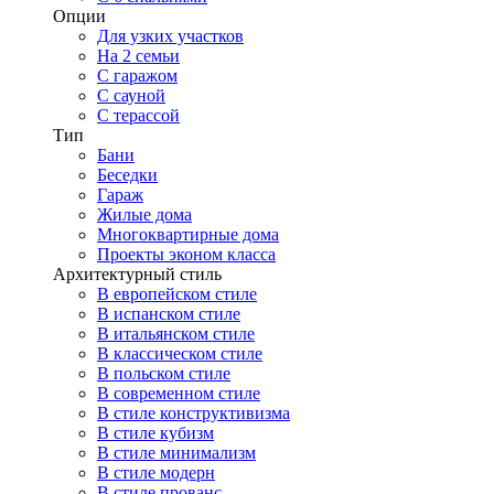
Опции
Для узких участков
На 2 семьи
С гаражом
С сауной
С терассой
Тип
Бани
Беседки
Гараж
Жилые дома
Многоквартирные дома
Проекты эконом класса
Архитектурный стиль
В европейском стиле
В испанском стиле
В итальянском стиле
В классическом стиле
В польском стиле
В современном стиле
В стиле конструктивизма
В стиле кубизм
В стиле минимализм
В стиле модерн
В стиле прованс