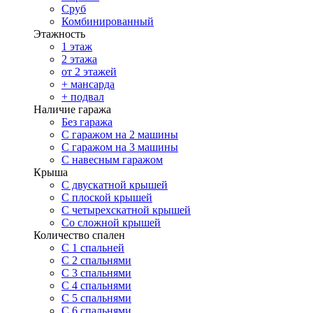
Сруб
Комбинированный
Этажность
1 этаж
2 этажа
от 2 этажей
+ мансарда
+ подвал
Наличие гаража
Без гаража
С гаражом на 2 машины
С гаражом на 3 машины
С навесным гаражом
Крыша
С двускатной крышей
С плоской крышей
С четырехскатной крышей
Со сложной крышей
Количество спален
С 1 спальней
С 2 спальнями
С 3 спальнями
С 4 спальнями
С 5 спальнями
С 6 спальнями