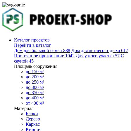
Каталог проектов
Перейти в каталог
Дом для большой семьи
888
Дом для летнего отдыха
617
Постоянное проживание
1042
Для узкого участка
57
С
сауной
45
Площадь сооружения
до 150 м²
до 200 м²
до 250 м²
до 300 м²
до 350 м²
до 400 м²
от 400 м²
Материал
Блоки
Дерево
Каркас
Кирпич