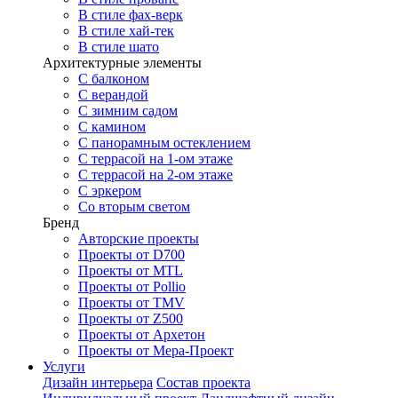
В стиле фах-верк
В стиле хай-тек
В стиле шато
Архитектурные элементы
С балконом
С верандой
С зимним садом
С камином
С панорамным остеклением
С террасой на 1-ом этаже
С террасой на 2-ом этаже
С эркером
Со вторым светом
Бренд
Авторские проекты
Проекты от D700
Проекты от MTL
Проекты от Pollio
Проекты от TMV
Проекты от Z500
Проекты от Архетон
Проекты от Мера-Проект
Услуги
Дизайн интерьера
Состав проекта