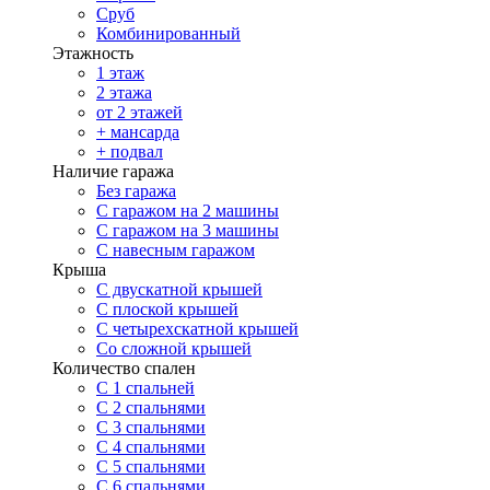
Сруб
Комбинированный
Этажность
1 этаж
2 этажа
от 2 этажей
+ мансарда
+ подвал
Наличие гаража
Без гаража
С гаражом на 2 машины
С гаражом на 3 машины
С навесным гаражом
Крыша
С двускатной крышей
С плоской крышей
С четырехскатной крышей
Со сложной крышей
Количество спален
С 1 спальней
С 2 спальнями
С 3 спальнями
С 4 спальнями
С 5 спальнями
С 6 спальнями