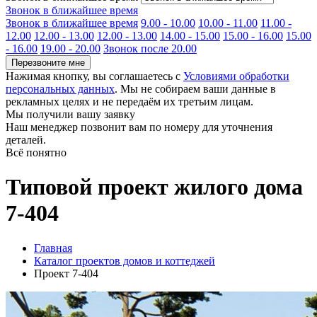
Звонок в ближайшее время
Звонок в ближайшее время
9.00 - 10.00
10.00 - 11.00
11.00 -
12.00
12.00 - 13.00
12.00 - 13.00
14.00 - 15.00
15.00 - 16.00
15.00
- 16.00
19.00 - 20.00
Звонок после 20.00
Перезвоните мне
Нажимая кнопку, вы соглашаетесь с
Условиями обработки
персональных данных
. Мы не собираем ваши данные в
рекламных целях и не передаём их третьим лицам.
Мы получили вашу заявку
Наш менеджер позвонит вам по номеру
для уточнения
деталей.
Всё понятно
Типовой проект жилого дома
7-404
Главная
Каталог проектов домов и коттеджей
Проект 7-404