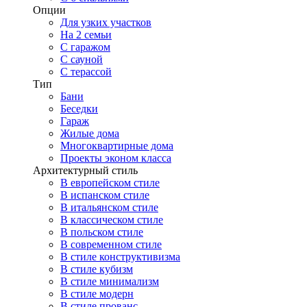
Опции
Для узких участков
На 2 семьи
С гаражом
С сауной
С терассой
Тип
Бани
Беседки
Гараж
Жилые дома
Многоквартирные дома
Проекты эконом класса
Архитектурный стиль
В европейском стиле
В испанском стиле
В итальянском стиле
В классическом стиле
В польском стиле
В современном стиле
В стиле конструктивизма
В стиле кубизм
В стиле минимализм
В стиле модерн
В стиле прованс