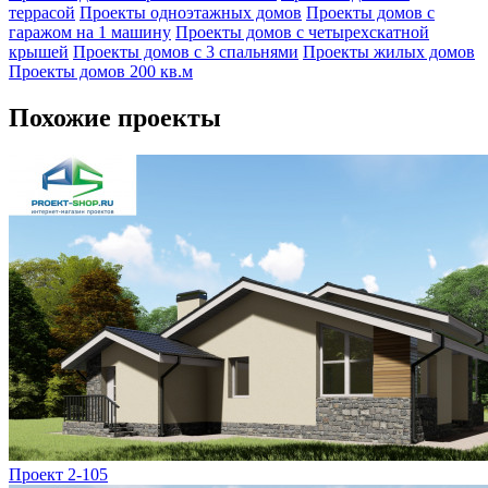
террасой
Проекты одноэтажных домов
Проекты домов с
гаражом на 1 машину
Проекты домов с четырехскатной
крышей
Проекты домов с 3 спальнями
Проекты жилых домов
Проекты домов 200 кв.м
Похожие проекты
Проект 2-105