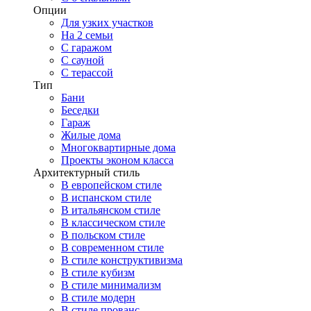
Опции
Для узких участков
На 2 семьи
С гаражом
С сауной
С терассой
Тип
Бани
Беседки
Гараж
Жилые дома
Многоквартирные дома
Проекты эконом класса
Архитектурный стиль
В европейском стиле
В испанском стиле
В итальянском стиле
В классическом стиле
В польском стиле
В современном стиле
В стиле конструктивизма
В стиле кубизм
В стиле минимализм
В стиле модерн
В стиле прованс