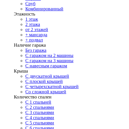
Сруб
Комбинированный
Этажность
1 этаж
2 этажа
от 2 этажей
+ мансарда
+ подвал
Наличие гаража
Без гаража
С гаражом на 2 машины
С гаражом на 3 машины
С навесным гаражом
Крыша
С двускатной крышей
С плоской крышей
С четырехскатной крышей
Со сложной крышей
Количество спален
С 1 спальней
С 2 спальнями
С 3 спальнями
С 4 спальнями
С 5 спальнями
С 6 спальнями