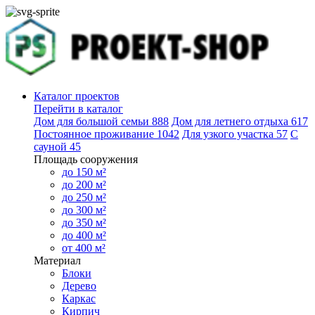
Каталог проектов
Перейти в каталог
Дом для большой семьи
888
Дом для летнего отдыха
617
Постоянное проживание
1042
Для узкого участка
57
С
сауной
45
Площадь сооружения
до 150 м²
до 200 м²
до 250 м²
до 300 м²
до 350 м²
до 400 м²
от 400 м²
Материал
Блоки
Дерево
Каркас
Кирпич