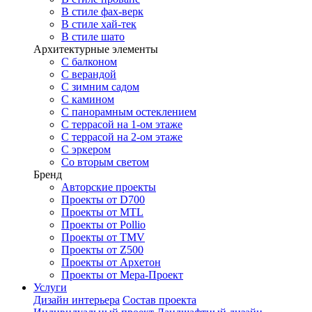
В стиле фах-верк
В стиле хай-тек
В стиле шато
Архитектурные элементы
С балконом
С верандой
С зимним садом
С камином
С панорамным остеклением
С террасой на 1-ом этаже
С террасой на 2-ом этаже
С эркером
Со вторым светом
Бренд
Авторские проекты
Проекты от D700
Проекты от MTL
Проекты от Pollio
Проекты от TMV
Проекты от Z500
Проекты от Архетон
Проекты от Мера-Проект
Услуги
Дизайн интерьера
Состав проекта