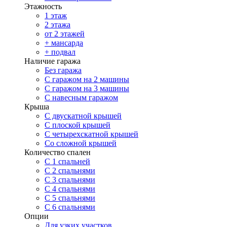
Этажность
1 этаж
2 этажа
от 2 этажей
+ мансарда
+ подвал
Наличие гаража
Без гаража
С гаражом на 2 машины
С гаражом на 3 машины
С навесным гаражом
Крыша
С двускатной крышей
С плоской крышей
С четырехскатной крышей
Со сложной крышей
Количество спален
С 1 спальней
С 2 спальнями
С 3 спальнями
С 4 спальнями
С 5 спальнями
С 6 спальнями
Опции
Для узких участков