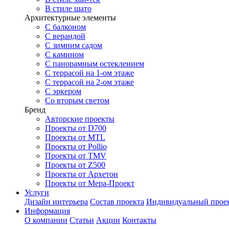
В стиле шато
Архитектурные элементы
С балконом
С верандой
С зимним садом
С камином
С панорамным остеклением
С террасой на 1-ом этаже
С террасой на 2-ом этаже
С эркером
Со вторым светом
Бренд
Авторские проекты
Проекты от D700
Проекты от MTL
Проекты от Pollio
Проекты от TMV
Проекты от Z500
Проекты от Архетон
Проекты от Мера-Проект
Услуги
Дизайн интерьера
Состав проекта
Индивидуальный прое
Информация
О компании
Статьи
Акции
Контакты