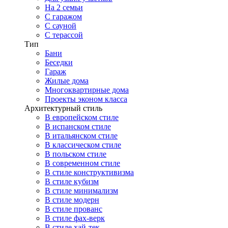
На 2 семьи
С гаражом
С сауной
С терассой
Тип
Бани
Беседки
Гараж
Жилые дома
Многоквартирные дома
Проекты эконом класса
Архитектурный стиль
В европейском стиле
В испанском стиле
В итальянском стиле
В классическом стиле
В польском стиле
В современном стиле
В стиле конструктивизма
В стиле кубизм
В стиле минимализм
В стиле модерн
В стиле прованс
В стиле фах-верк
В стиле хай-тек