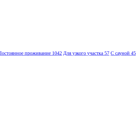
Постоянное проживание
1042
Для узкого участка
57
С сауной
45