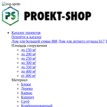
Каталог проектов
Перейти в каталог
Дом для большой семьи
888
Дом для летнего отдыха
617
Площадь сооружения
до 150 м²
до 200 м²
до 250 м²
до 300 м²
до 350 м²
до 400 м²
от 400 м²
Материал
Блоки
Дерево
Каркас
Кирпич
Сруб
Комбинированный