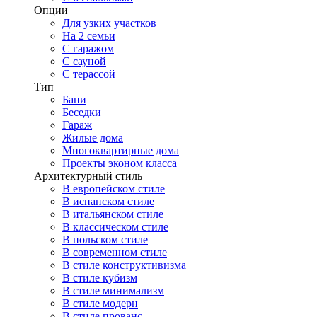
Опции
Для узких участков
На 2 семьи
С гаражом
С сауной
С терассой
Тип
Бани
Беседки
Гараж
Жилые дома
Многоквартирные дома
Проекты эконом класса
Архитектурный стиль
В европейском стиле
В испанском стиле
В итальянском стиле
В классическом стиле
В польском стиле
В современном стиле
В стиле конструктивизма
В стиле кубизм
В стиле минимализм
В стиле модерн
В стиле прованс