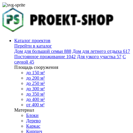
Каталог проектов
Перейти в каталог
Дом для большой семьи
888
Дом для летнего отдыха
617
Постоянное проживание
1042
Для узкого участка
57
С
сауной
45
Площадь сооружения
до 150 м²
до 200 м²
до 250 м²
до 300 м²
до 350 м²
до 400 м²
от 400 м²
Материал
Блоки
Дерево
Каркас
Кирпич