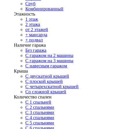
Сруб
Комбинированный
Этажность
1 этаж
2 этажа
от 2 этажей
+ мансарда
+ подвал
Наличие гаража
Без гаража
С гаражом на 2 машины
С гаражом на 3 машины
С навесным гаражом
Крыша
С двускатной крышей
С плоской крышей
С четырехскатной крышей
Со сложной крышей
Количество спален
С 1 спальней
С 2 спальнями
С 3 спальнями
С 4 спальнями
С 5 спальнями
С 6 спальнями