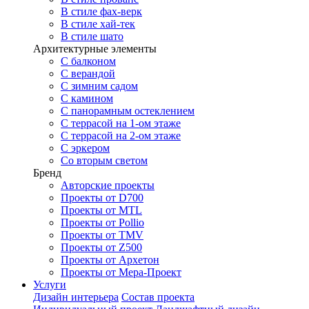
В стиле фах-верк
В стиле хай-тек
В стиле шато
Архитектурные элементы
С балконом
С верандой
С зимним садом
С камином
С панорамным остеклением
С террасой на 1-ом этаже
С террасой на 2-ом этаже
С эркером
Со вторым светом
Бренд
Авторские проекты
Проекты от D700
Проекты от MTL
Проекты от Pollio
Проекты от TMV
Проекты от Z500
Проекты от Архетон
Проекты от Мера-Проект
Услуги
Дизайн интерьера
Состав проекта