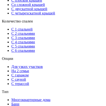
С плоской крышей
Со сложной крышей
С двускатной крышей
С четырехскатной крышей
Количество спален
С 1 спальней
С 2 спальнями
С 3 спальнями
С 4 спальнями
С 5 спальнями
С 6 спальнями
Опции
Для узких участков
На 2 семьи
С гаражом
С сауной
С терассой
Тип
Многоквартирные дома
Бани