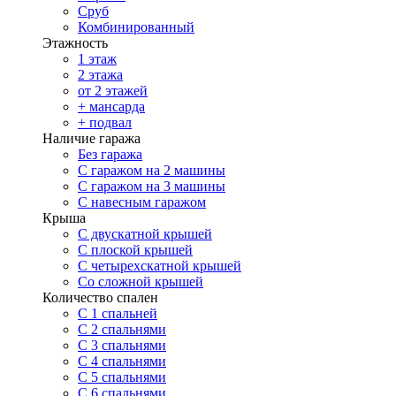
Сруб
Комбинированный
Этажность
1 этаж
2 этажа
от 2 этажей
+ мансарда
+ подвал
Наличие гаража
Без гаража
С гаражом на 2 машины
С гаражом на 3 машины
С навесным гаражом
Крыша
С двускатной крышей
С плоской крышей
С четырехскатной крышей
Со сложной крышей
Количество спален
С 1 спальней
С 2 спальнями
С 3 спальнями
С 4 спальнями
С 5 спальнями
С 6 спальнями