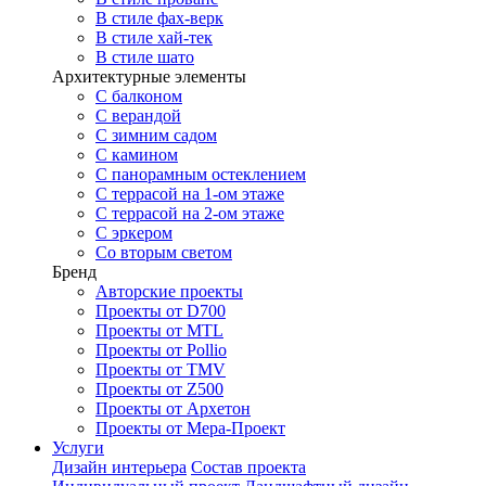
В стиле фах-верк
В стиле хай-тек
В стиле шато
Архитектурные элементы
С балконом
С верандой
С зимним садом
С камином
С панорамным остеклением
С террасой на 1-ом этаже
С террасой на 2-ом этаже
С эркером
Со вторым светом
Бренд
Авторские проекты
Проекты от D700
Проекты от MTL
Проекты от Pollio
Проекты от TMV
Проекты от Z500
Проекты от Архетон
Проекты от Мера-Проект
Услуги
Дизайн интерьера
Состав проекта