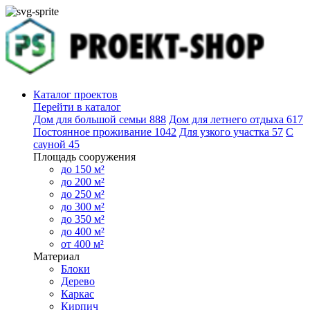
Каталог проектов
Перейти в каталог
Дом для большой семьи
888
Дом для летнего отдыха
617
Постоянное проживание
1042
Для узкого участка
57
С
сауной
45
Площадь сооружения
до 150 м²
до 200 м²
до 250 м²
до 300 м²
до 350 м²
до 400 м²
от 400 м²
Материал
Блоки
Дерево
Каркас
Кирпич