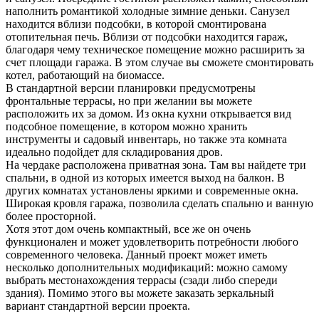
наполнить романтикой холодные зимние деньки. Санузел
находится вблизи подсобки, в которой смонтирована
отопительная печь. Вблизи от подсобки находится гараж,
благодаря чему техническое помещение можно расширить за
счет площади гаража. В этом случае вы сможете смонтировать
котел, работающий на биомассе.
В стандартной версии планировки предусмотрены
фронтальные террасы, но при желании вы можете
расположить их за домом. Из окна кухни открывается вид
подсобное помещение, в котором можно хранить
инструменты и садовый инвентарь, но также эта комната
идеально подойдет для складирования дров.
На чердаке расположена приватная зона. Там вы найдете три
спальни, в одной из которых имеется выход на балкон. В
других комнатах установлены яркими и современные окна.
Широкая кровля гаража, позволила сделать спальню и ванную
более просторной.
Хотя этот дом очень компактный, все же он очень
функционален и может удовлетворить потребности любого
современного человека. Данный проект может иметь
несколько дополнительных модификаций: можно самому
выбрать местонахождения террасы (сзади либо спереди
здания). Помимо этого вы можете заказать зеркальный
вариант стандартной версии проекта.