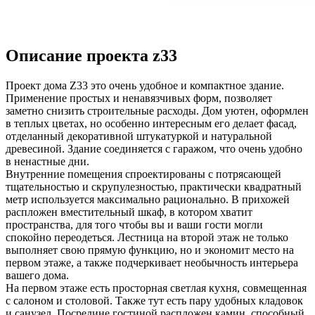
Описание проекта z33
Проект дома Z33
это очень удобное и компактное здание.
Применение простых и ненавязчивых форм, позволяет
заметно снизить строительные расходы. Дом уютен, оформлен
в теплых цветах, но особенно интересным его делает фасад,
отделанный декоративной штукатуркой и натуральной
древесиной. Здание соединяется с гаражом, что очень удобно
в ненастные дни.
Внутренние помещения спроектированы с потрясающей
тщательностью и скрупулезностью, практически квадратный
метр используется максимально рационально. В прихожей
распложен вместительный шкаф, в котором хватит
пространства, для того чтобы вы и ваши гости могли
спокойно переодеться. Лестница на второй этаж не только
выполняет свою прямую функцию, но и экономит место на
первом этаже, а также подчеркивает необычность интерьера
вашего дома.
На первом этаже есть просторная светлая кухня, совмещенная
с салоном и столовой. Также тут есть пару удобных кладовок
и санузел. Посредине гостиной распложен камин, способный