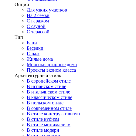
Опции
Для узких участков
На 2 семьи
С гаражом
С сауной
С терассой
Тип
Бани
Беседки
Гараж
Жилые дома
Многоквартирные дома
Проекты эконом класса
Архитектурный стиль
В европейском стиле
В испанском стиле
В итальянском стиле
В классическом стиле
В польском стиле
В современном стиле
В стиле конструктивизма
В стиле кубизм
В стиле минимализм
В стиле модерн
В стиле прованс