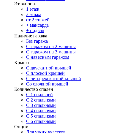
Этажность
1 этаж
2 этажа
от 2 этажей
+ мансарда
+ подвал
Наличие гаража
Без гаража
С гаражом на 2 машины
С гаражом на 3 машины
С навесным гаражом
Крыша
С двускатной крышей
С плоской крышей
С четырехскатной крышей
Со сложной крышей
Количество спален
С 1 спальней
С 2 спальнями
С 3 спальнями
С 4 спальнями
С 5 спальнями
С 6 спальнями
Опции
Для узких участков