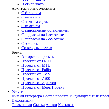
В стиле шато
Архитектурные элементы
С балконом
С верандой
С зимним садом
С камином
С панорамным остеклением
С террасой на 1-ом этаже
С террасой на 2-ом этаже
С эркером
Со вторым светом
Бренд
Авторские проекты
Проекты от D700
Проекты от MTL
Проекты от Pollio
Проекты от TMV
Проекты от Z500
Проекты от Архетон
Проекты от Мера-Проект
Услуги
Дизайн интерьера
Состав проекта
Индивидуальный прое
Информация
О компании
Статьи
Акции
Контакты