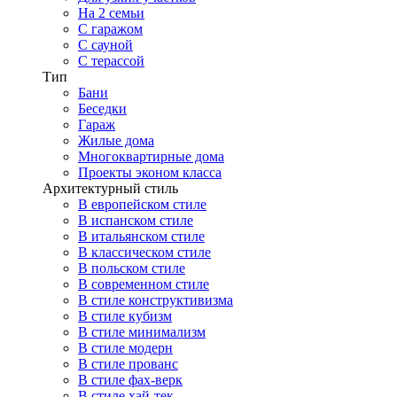
На 2 семьи
С гаражом
С сауной
С терассой
Тип
Бани
Беседки
Гараж
Жилые дома
Многоквартирные дома
Проекты эконом класса
Архитектурный стиль
В европейском стиле
В испанском стиле
В итальянском стиле
В классическом стиле
В польском стиле
В современном стиле
В стиле конструктивизма
В стиле кубизм
В стиле минимализм
В стиле модерн
В стиле прованс
В стиле фах-верк
В стиле хай-тек