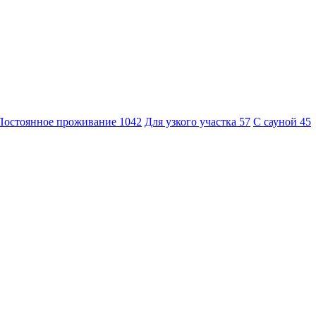
Постоянное проживание
1042
Для узкого участка
57
С сауной
45