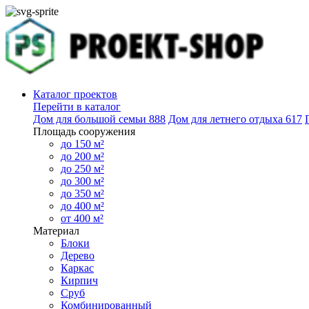
Каталог проектов
Перейти в каталог
Дом для большой семьи
888
Дом для летнего отдыха
617
Площадь сооружения
до 150 м²
до 200 м²
до 250 м²
до 300 м²
до 350 м²
до 400 м²
от 400 м²
Материал
Блоки
Дерево
Каркас
Кирпич
Сруб
Комбинированный