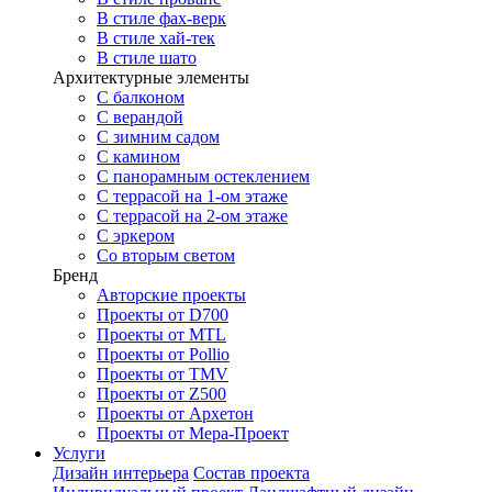
В стиле фах-верк
В стиле хай-тек
В стиле шато
Архитектурные элементы
С балконом
С верандой
С зимним садом
С камином
С панорамным остеклением
С террасой на 1-ом этаже
С террасой на 2-ом этаже
С эркером
Со вторым светом
Бренд
Авторские проекты
Проекты от D700
Проекты от MTL
Проекты от Pollio
Проекты от TMV
Проекты от Z500
Проекты от Архетон
Проекты от Мера-Проект
Услуги
Дизайн интерьера
Состав проекта