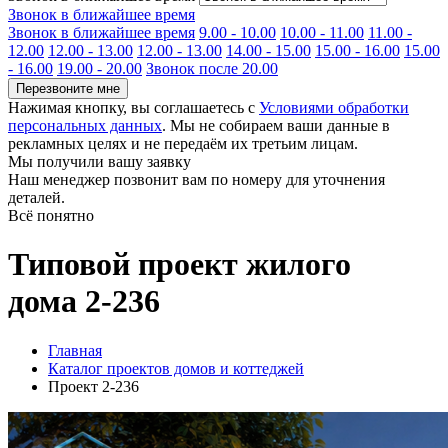
Звонок в ближайшее время
Звонок в ближайшее время
9.00 - 10.00
10.00 - 11.00
11.00 -
12.00
12.00 - 13.00
12.00 - 13.00
14.00 - 15.00
15.00 - 16.00
15.00
- 16.00
19.00 - 20.00
Звонок после 20.00
Перезвоните мне
Нажимая кнопку, вы соглашаетесь с
Условиями обработки
персональных данных
. Мы не собираем ваши данные в
рекламных целях и не передаём их третьим лицам.
Мы получили вашу заявку
Наш менеджер позвонит вам по номеру
для уточнения
деталей.
Всё понятно
Типовой проект жилого
дома 2-236
Главная
Каталог проектов домов и коттеджей
Проект 2-236