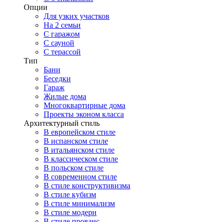
Опции
Для узких участков
На 2 семьи
С гаражом
С сауной
С терассой
Тип
Бани
Беседки
Гараж
Жилые дома
Многоквартирные дома
Проекты эконом класса
Архитектурный стиль
В европейском стиле
В испанском стиле
В итальянском стиле
В классическом стиле
В польском стиле
В современном стиле
В стиле конструктивизма
В стиле кубизм
В стиле минимализм
В стиле модерн
В стиле прованс