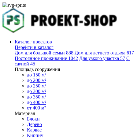
Каталог проектов
Перейти в каталог
Дом для большой семьи
888
Дом для летнего отдыха
617
Постоянное проживание
1042
Для узкого участка
57
С
сауной
45
Площадь сооружения
до 150 м²
до 200 м²
до 250 м²
до 300 м²
до 350 м²
до 400 м²
от 400 м²
Материал
Блоки
Дерево
Каркас
Кирпич