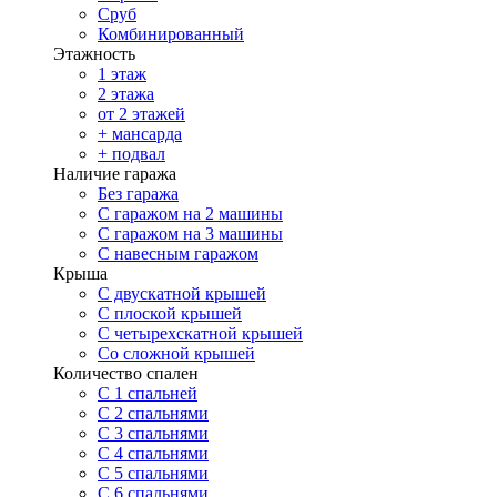
Сруб
Комбинированный
Этажность
1 этаж
2 этажа
от 2 этажей
+ мансарда
+ подвал
Наличие гаража
Без гаража
С гаражом на 2 машины
С гаражом на 3 машины
С навесным гаражом
Крыша
С двускатной крышей
С плоской крышей
С четырехскатной крышей
Со сложной крышей
Количество спален
С 1 спальней
С 2 спальнями
С 3 спальнями
С 4 спальнями
С 5 спальнями
С 6 спальнями