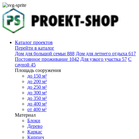
Каталог проектов
Перейти в каталог
Дом для большой семьи
888
Дом для летнего отдыха
617
Постоянное проживание
1042
Для узкого участка
57
С
сауной
45
Площадь сооружения
до 150 м²
до 200 м²
до 250 м²
до 300 м²
до 350 м²
до 400 м²
от 400 м²
Материал
Блоки
Дерево
Каркас
Кирпич