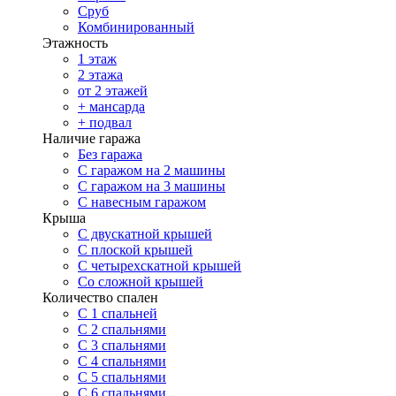
Сруб
Комбинированный
Этажность
1 этаж
2 этажа
от 2 этажей
+ мансарда
+ подвал
Наличие гаража
Без гаража
С гаражом на 2 машины
С гаражом на 3 машины
С навесным гаражом
Крыша
С двускатной крышей
С плоской крышей
С четырехскатной крышей
Со сложной крышей
Количество спален
С 1 спальней
С 2 спальнями
С 3 спальнями
С 4 спальнями
С 5 спальнями
С 6 спальнями