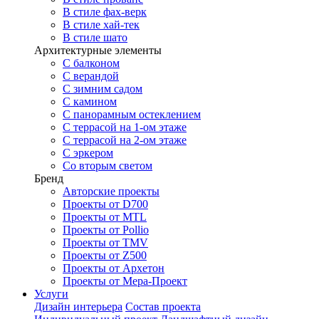
В стиле фах-верк
В стиле хай-тек
В стиле шато
Архитектурные элементы
С балконом
С верандой
С зимним садом
С камином
С панорамным остеклением
С террасой на 1-ом этаже
С террасой на 2-ом этаже
С эркером
Со вторым светом
Бренд
Авторские проекты
Проекты от D700
Проекты от MTL
Проекты от Pollio
Проекты от TMV
Проекты от Z500
Проекты от Архетон
Проекты от Мера-Проект
Услуги
Дизайн интерьера
Состав проекта