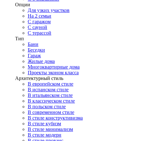
Опции
Для узких участков
На 2 семьи
С гаражом
С сауной
С терассой
Тип
Бани
Беседки
Гараж
Жилые дома
Многоквартирные дома
Проекты эконом класса
Архитектурный стиль
В европейском стиле
В испанском стиле
В итальянском стиле
В классическом стиле
В польском стиле
В современном стиле
В стиле конструктивизма
В стиле кубизм
В стиле минимализм
В стиле модерн
В стиле прованс