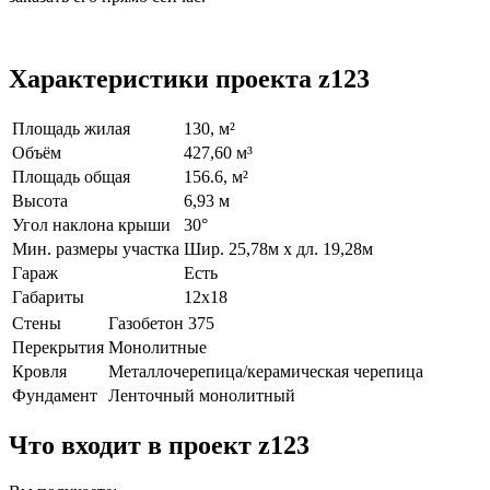
Характеристики проекта z123
Площадь жилая
130, м²
Объём
427,60 м³
Площадь общая
156.6, м²
Высота
6,93 м
Угол наклона крыши
30°
Мин. размеры участка
Шир. 25,78м х дл. 19,28м
Гараж
Есть
Габариты
12х18
Стены
Газобетон 375
Перекрытия
Монолитные
Кровля
Металлочерепица/керамическая черепица
Фундамент
Ленточный монолитный
Что входит в проект z123