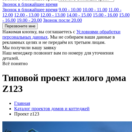
Звонок в ближайшее время
Звонок в ближайшее время
9.00 - 10.00
10.00 - 11.00
11.00 -
12.00
12.00 - 13.00
12.00 - 13.00
14.00 - 15.00
15.00 - 16.00
15.00
- 16.00
19.00 - 20.00
Звонок после 20.00
Перезвоните мне
Нажимая кнопку, вы соглашаетесь с
Условиями обработки
персональных данных
. Мы не собираем ваши данные в
рекламных целях и не передаём их третьим лицам.
Мы получили вашу заявку
Наш менеджер позвонит вам по номеру
для уточнения
деталей.
Всё понятно
Типовой проект жилого дома
Z123
Главная
Каталог проектов домов и коттеджей
Проект z123