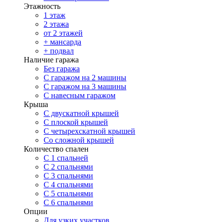
Этажность
1 этаж
2 этажа
от 2 этажей
+ мансарда
+ подвал
Наличие гаража
Без гаража
С гаражом на 2 машины
С гаражом на 3 машины
С навесным гаражом
Крыша
С двускатной крышей
С плоской крышей
С четырехскатной крышей
Со сложной крышей
Количество спален
С 1 спальней
С 2 спальнями
С 3 спальнями
С 4 спальнями
С 5 спальнями
С 6 спальнями
Опции
Для узких участков