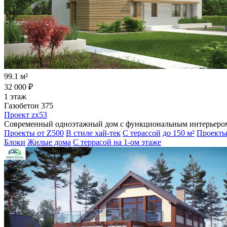
99.1 м²
32 000 ₽
1 этаж
Газобетон 375
Проект zx53
Современный одноэтажный дом с функциональным интерьером,
Проекты от Z500
В стиле хай-тек
С терассой
до 150 м²
Проекты
Блоки
Жилые дома
С террасой на 1-ом этаже