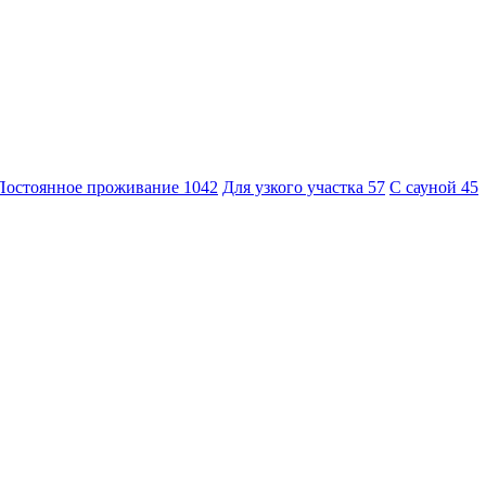
Постоянное проживание
1042
Для узкого участка
57
С сауной
45