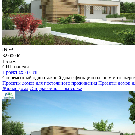
89 м²
32 000 ₽
1 этаж
СИП панели
Проект zx53 СИП
Современный одноэтажный дом с функциональным интерьером,
Проекты домов для постоянного проживания
Проекты домов дл
Жилые дома
С террасой на 1-ом этаже