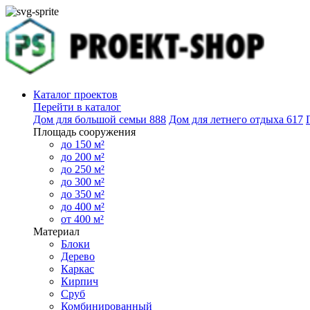
Каталог проектов
Перейти в каталог
Дом для большой семьи
888
Дом для летнего отдыха
617
Площадь сооружения
до 150 м²
до 200 м²
до 250 м²
до 300 м²
до 350 м²
до 400 м²
от 400 м²
Материал
Блоки
Дерево
Каркас
Кирпич
Сруб
Комбинированный