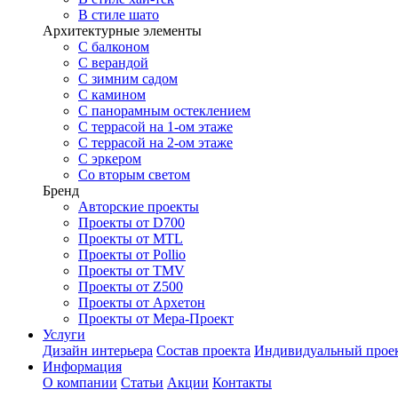
В стиле шато
Архитектурные элементы
С балконом
С верандой
С зимним садом
С камином
С панорамным остеклением
С террасой на 1-ом этаже
С террасой на 2-ом этаже
С эркером
Со вторым светом
Бренд
Авторские проекты
Проекты от D700
Проекты от MTL
Проекты от Pollio
Проекты от TMV
Проекты от Z500
Проекты от Архетон
Проекты от Мера-Проект
Услуги
Дизайн интерьера
Состав проекта
Индивидуальный прое
Информация
О компании
Статьи
Акции
Контакты