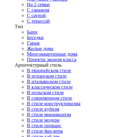
На 2 семьи
С гаражом
С сауной
С терассой
Тип
Бани
Беседки
Гараж
Жилые дома
Многоквартирные дома
Проекты эконом класса
Архитектурный стиль
В европейском стиле
В испанском стиле
В итальянском стиле
В классическом стиле
В польском стиле
В современном стиле
В стиле конструктивизма
В стиле кубизм
В стиле минимализм
В стиле модерн
В стиле прованс
В стиле фах-верк
В стиле хай-тек