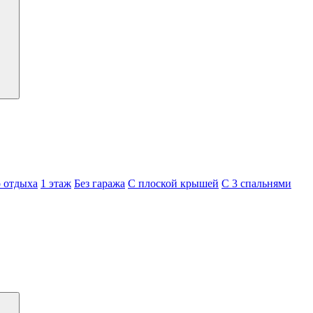
о отдыха
1 этаж
Без гаража
С плоской крышей
С 3 спальнями