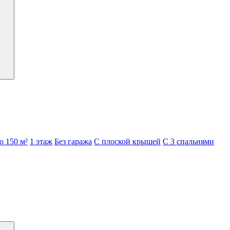
о 150 м²
1 этаж
Без гаража
С плоской крышей
С 3 спальнями