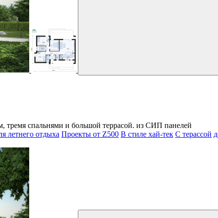
 тремя спальнями и большой террасой. из СИП панелей
я летнего отдыха
Проекты от Z500
В стиле хай-тек
С терассой
д