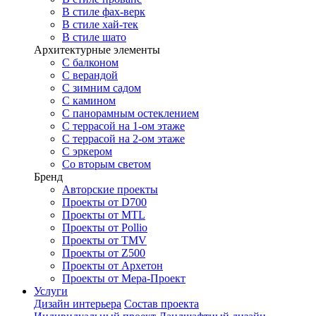
В стиле фах-верк
В стиле хай-тек
В стиле шато
Архитектурные элементы
С балконом
С верандой
С зимним садом
С камином
С панорамным остеклением
С террасой на 1-ом этаже
С террасой на 2-ом этаже
С эркером
Со вторым светом
Бренд
Авторские проекты
Проекты от D700
Проекты от MTL
Проекты от Pollio
Проекты от TMV
Проекты от Z500
Проекты от Архетон
Проекты от Мера-Проект
Услуги
Дизайн интерьера
Состав проекта