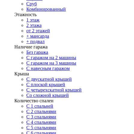
Сруб
Комбинированный
Этажность
1 этаж
2 этажа
от 2 этажей
+ мансарда
+ подвал
Наличие гаража
Без гаража
С гаражом на 2 машины
С гаражом на 3 машины
С навесным гаражом
Крыша
С двускатной крышей
С плоской крышей
С четырехскатной крышей
Со сложной крышей
Количество спален
С 1 спальней
С 2 спальнями
С 3 спальнями
С 4 спальнями
С 5 спальнями
С 6 спальнями