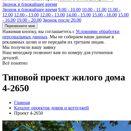
Звонок в ближайшее время
Звонок в ближайшее время
9.00 - 10.00
10.00 - 11.00
11.00 -
12.00
12.00 - 13.00
12.00 - 13.00
14.00 - 15.00
15.00 - 16.00
15.00
- 16.00
19.00 - 20.00
Звонок после 20.00
Перезвоните мне
Нажимая кнопку, вы соглашаетесь с
Условиями обработки
персональных данных
. Мы не собираем ваши данные в
рекламных целях и не передаём их третьим лицам.
Мы получили вашу заявку
Наш менеджер позвонит вам по номеру
для уточнения
деталей.
Всё понятно
Типовой проект жилого дома
4-2650
Главная
Каталог проектов домов и коттеджей
Проект 4-2650