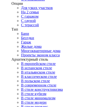
Опции
Для узких участков
На 2 семьи
С гаражом
С сауной
С терассой
Тип
Бани
Беседки
Гараж
Жилые дома
Многоквартирные дома
Проекты эконом класса
Архитектурный стиль
В европейском стиле
В испанском стиле
В итальянском стиле
В классическом стиле
В польском стиле
В современном стиле
В стиле конструктивизма
В стиле кубизм
В стиле минимализм
В стиле модерн
В стиле прованс