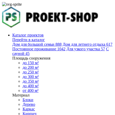
Каталог проектов
Перейти в каталог
Дом для большой семьи
888
Дом для летнего отдыха
617
Постоянное проживание
1042
Для узкого участка
57
С
сауной
45
Площадь сооружения
до 150 м²
до 200 м²
до 250 м²
до 300 м²
до 350 м²
до 400 м²
от 400 м²
Материал
Блоки
Дерево
Каркас
Кирпич