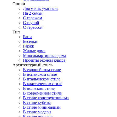
Опции
Для узких участков
На 2 семьи
С гаражом
С сауной
С терассой
Тип
Бани
Беседки
Гараж
Жилые дома
Многоквартирные дома
Проекты эконом класса
Архитектурный стиль
В европейском стиле
В испанском стиле
В итальянском стиле
В классическом стиле
В польском стиле
В современном стиле
В стиле конструктивизма
В стиле кубизм
В стиле минимализм
В стиле модерн
В стиле прованс