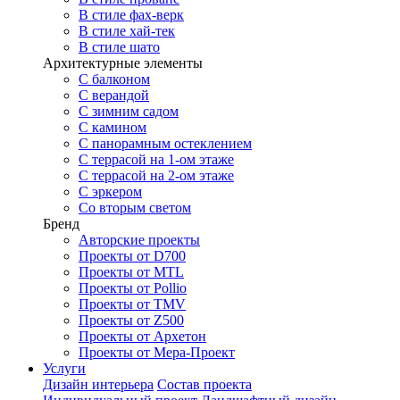
В стиле фах-верк
В стиле хай-тек
В стиле шато
Архитектурные элементы
С балконом
С верандой
С зимним садом
С камином
С панорамным остеклением
С террасой на 1-ом этаже
С террасой на 2-ом этаже
С эркером
Со вторым светом
Бренд
Авторские проекты
Проекты от D700
Проекты от MTL
Проекты от Pollio
Проекты от TMV
Проекты от Z500
Проекты от Архетон
Проекты от Мера-Проект
Услуги
Дизайн интерьера
Состав проекта