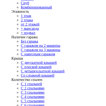
Сруб
Комбинированный
Этажность
1 этаж
2 этажа
от 2 этажей
+ мансарда
+ подвал
Наличие гаража
Без гаража
С гаражом на 2 машины
С гаражом на 3 машины
С навесным гаражом
Крыша
С двускатной крышей
С плоской крышей
С четырехскатной крышей
Со сложной крышей
Количество спален
С 1 спальней
С 2 спальнями
С 3 спальнями
С 4 спальнями
С 5 спальнями
С 6 спальнями