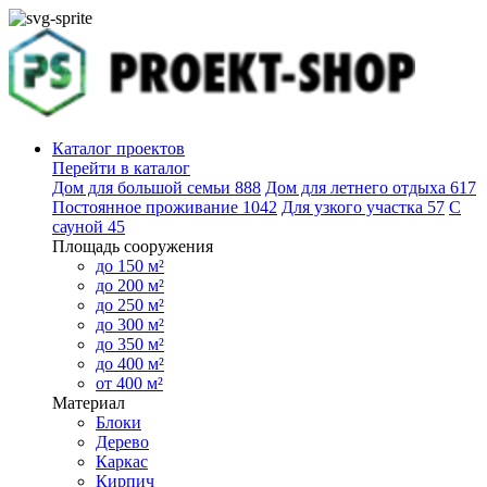
Каталог проектов
Перейти в каталог
Дом для большой семьи
888
Дом для летнего отдыха
617
Постоянное проживание
1042
Для узкого участка
57
С
сауной
45
Площадь сооружения
до 150 м²
до 200 м²
до 250 м²
до 300 м²
до 350 м²
до 400 м²
от 400 м²
Материал
Блоки
Дерево
Каркас
Кирпич