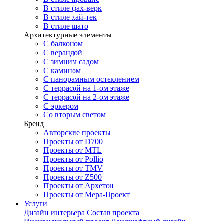
В стиле фах-верк
В стиле хай-тек
В стиле шато
Архитектурные элементы
С балконом
С верандой
С зимним садом
С камином
С панорамным остеклением
С террасой на 1-ом этаже
С террасой на 2-ом этаже
С эркером
Со вторым светом
Бренд
Авторские проекты
Проекты от D700
Проекты от MTL
Проекты от Pollio
Проекты от TMV
Проекты от Z500
Проекты от Архетон
Проекты от Мера-Проект
Услуги
Дизайн интерьера
Состав проекта