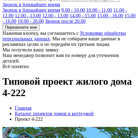
Звонок в ближайшее время
Звонок в ближайшее время
9.00 - 10.00
10.00 - 11.00
11.00 -
12.00
12.00 - 13.00
12.00 - 13.00
14.00 - 15.00
15.00 - 16.00
15.00
- 16.00
19.00 - 20.00
Звонок после 20.00
Перезвоните мне
Нажимая кнопку, вы соглашаетесь с
Условиями обработки
персональных данных
. Мы не собираем ваши данные в
рекламных целях и не передаём их третьим лицам.
Мы получили вашу заявку
Наш менеджер позвонит вам по номеру
для уточнения
деталей.
Всё понятно
Типовой проект жилого дома
4-222
Главная
Каталог проектов домов и коттеджей
Проект 4-222