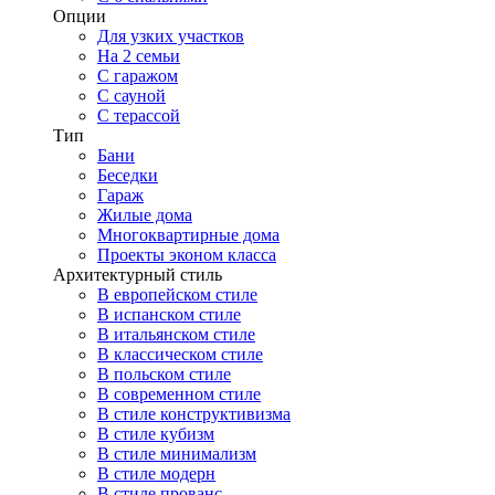
Опции
Для узких участков
На 2 семьи
С гаражом
С сауной
С терассой
Тип
Бани
Беседки
Гараж
Жилые дома
Многоквартирные дома
Проекты эконом класса
Архитектурный стиль
В европейском стиле
В испанском стиле
В итальянском стиле
В классическом стиле
В польском стиле
В современном стиле
В стиле конструктивизма
В стиле кубизм
В стиле минимализм
В стиле модерн
В стиле прованс