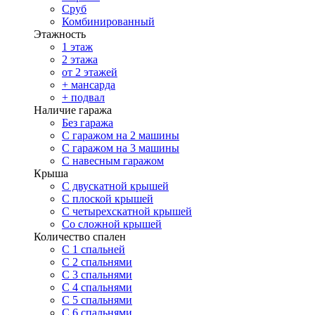
Сруб
Комбинированный
Этажность
1 этаж
2 этажа
от 2 этажей
+ мансарда
+ подвал
Наличие гаража
Без гаража
С гаражом на 2 машины
С гаражом на 3 машины
С навесным гаражом
Крыша
С двускатной крышей
С плоской крышей
С четырехскатной крышей
Со сложной крышей
Количество спален
С 1 спальней
С 2 спальнями
С 3 спальнями
С 4 спальнями
С 5 спальнями
С 6 спальнями