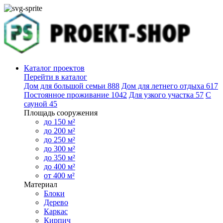
Каталог проектов
Перейти в каталог
Дом для большой семьи
888
Дом для летнего отдыха
617
Постоянное проживание
1042
Для узкого участка
57
С
сауной
45
Площадь сооружения
до 150 м²
до 200 м²
до 250 м²
до 300 м²
до 350 м²
до 400 м²
от 400 м²
Материал
Блоки
Дерево
Каркас
Кирпич