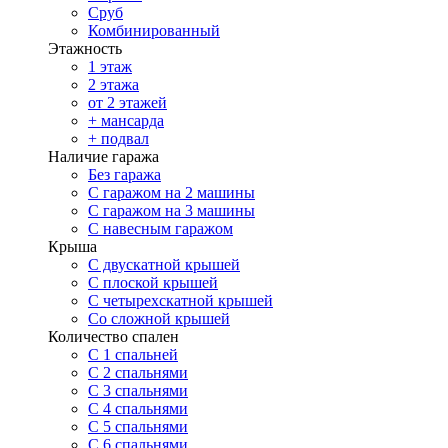
Сруб
Комбинированный
Этажность
1 этаж
2 этажа
от 2 этажей
+ мансарда
+ подвал
Наличие гаража
Без гаража
С гаражом на 2 машины
С гаражом на 3 машины
С навесным гаражом
Крыша
С двускатной крышей
С плоской крышей
С четырехскатной крышей
Со сложной крышей
Количество спален
С 1 спальней
С 2 спальнями
С 3 спальнями
С 4 спальнями
С 5 спальнями
С 6 спальнями