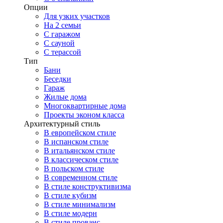
Опции
Для узких участков
На 2 семьи
С гаражом
С сауной
С терассой
Тип
Бани
Беседки
Гараж
Жилые дома
Многоквартирные дома
Проекты эконом класса
Архитектурный стиль
В европейском стиле
В испанском стиле
В итальянском стиле
В классическом стиле
В польском стиле
В современном стиле
В стиле конструктивизма
В стиле кубизм
В стиле минимализм
В стиле модерн
В стиле прованс