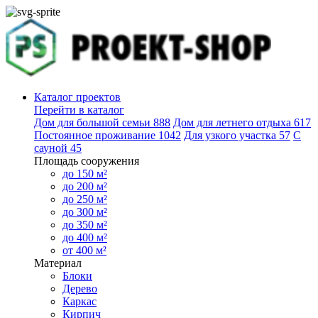
Каталог проектов
Перейти в каталог
Дом для большой семьи
888
Дом для летнего отдыха
617
Постоянное проживание
1042
Для узкого участка
57
С
сауной
45
Площадь сооружения
до 150 м²
до 200 м²
до 250 м²
до 300 м²
до 350 м²
до 400 м²
от 400 м²
Материал
Блоки
Дерево
Каркас
Кирпич