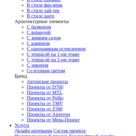
В стиле фах-верк
В стиле хай-тек
В стиле шато
Архитектурные элементы
С балконом
С верандой
С зимним садом
С камином
С панорамным остеклением
С террасой на 1-ом этаже
С террасой на 2-ом этаже
С эркером
Со вторым светом
Бренд
Авторские проекты
Проекты от D700
Проекты от MTL
Проекты от Pollio
Проекты от TMV
Проекты от Z500
Проекты от Архетон
Проекты от Мера-Проект
Услуги
Дизайн интерьера
Состав проекта