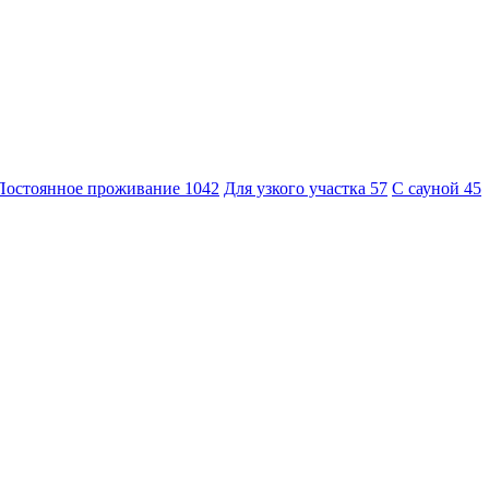
Постоянное проживание
1042
Для узкого участка
57
С сауной
45