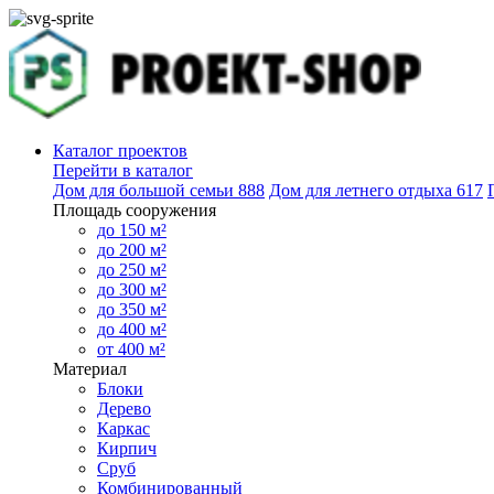
Каталог проектов
Перейти в каталог
Дом для большой семьи
888
Дом для летнего отдыха
617
Площадь сооружения
до 150 м²
до 200 м²
до 250 м²
до 300 м²
до 350 м²
до 400 м²
от 400 м²
Материал
Блоки
Дерево
Каркас
Кирпич
Сруб
Комбинированный