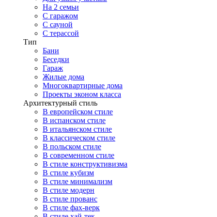
На 2 семьи
С гаражом
С сауной
С терассой
Тип
Бани
Беседки
Гараж
Жилые дома
Многоквартирные дома
Проекты эконом класса
Архитектурный стиль
В европейском стиле
В испанском стиле
В итальянском стиле
В классическом стиле
В польском стиле
В современном стиле
В стиле конструктивизма
В стиле кубизм
В стиле минимализм
В стиле модерн
В стиле прованс
В стиле фах-верк
В стиле хай-тек