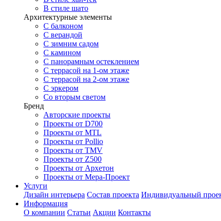
В стиле шато
Архитектурные элементы
С балконом
С верандой
С зимним садом
С камином
С панорамным остеклением
С террасой на 1-ом этаже
С террасой на 2-ом этаже
С эркером
Со вторым светом
Бренд
Авторские проекты
Проекты от D700
Проекты от MTL
Проекты от Pollio
Проекты от TMV
Проекты от Z500
Проекты от Архетон
Проекты от Мера-Проект
Услуги
Дизайн интерьера
Состав проекта
Индивидуальный прое
Информация
О компании
Статьи
Акции
Контакты