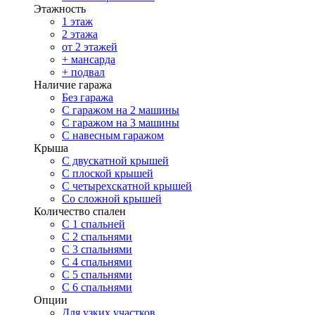
Этажность
1 этаж
2 этажа
от 2 этажей
+ мансарда
+ подвал
Наличие гаража
Без гаража
С гаражом на 2 машины
С гаражом на 3 машины
С навесным гаражом
Крыша
С двускатной крышей
С плоской крышей
С четырехскатной крышей
Со сложной крышей
Количество спален
С 1 спальней
С 2 спальнями
С 3 спальнями
С 4 спальнями
С 5 спальнями
С 6 спальнями
Опции
Для узких участков