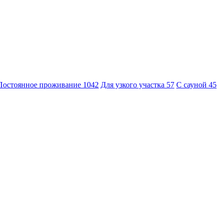
Постоянное проживание
1042
Для узкого участка
57
С сауной
45