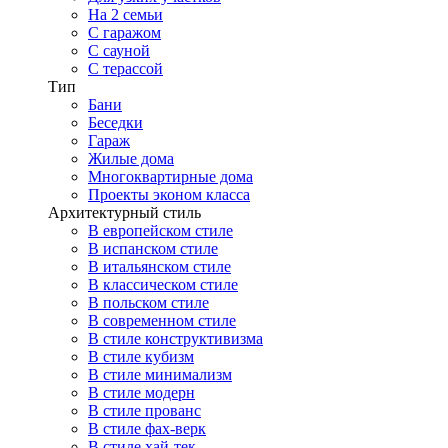
На 2 семьи
С гаражом
С сауной
С терассой
Тип
Бани
Беседки
Гараж
Жилые дома
Многоквартирные дома
Проекты эконом класса
Архитектурный стиль
В европейском стиле
В испанском стиле
В итальянском стиле
В классическом стиле
В польском стиле
В современном стиле
В стиле конструктивизма
В стиле кубизм
В стиле минимализм
В стиле модерн
В стиле прованс
В стиле фах-верк
В стиле хай-тек