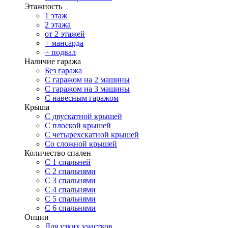
Этажность
1 этаж
2 этажа
от 2 этажей
+ мансарда
+ подвал
Наличие гаража
Без гаража
С гаражом на 2 машины
С гаражом на 3 машины
С навесным гаражом
Крыша
С двускатной крышей
С плоской крышей
С четырехскатной крышей
Со сложной крышей
Количество спален
С 1 спальней
С 2 спальнями
С 3 спальнями
С 4 спальнями
С 5 спальнями
С 6 спальнями
Опции
Для узких участков