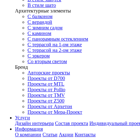
В стиле шато
Архитектурные элементы
С балконом
С верандой
С зимним садом
С камином
С панорамным остеклением
С террасой на 1-ом этаже
С террасой на 2-ом этаже
С эркером
Со вторым светом
Бренд
Авторские проекты
Проекты от D700
Проекты от MTL
Проекты от Pollio
Проекты от TMV
Проекты от Z500
Проекты от Архетон
Проекты от Мера-Проект
Услуги
Дизайн интерьера
Состав проекта
Индивидуальный прое
Информация
О компании
Статьи
Акции
Контакты