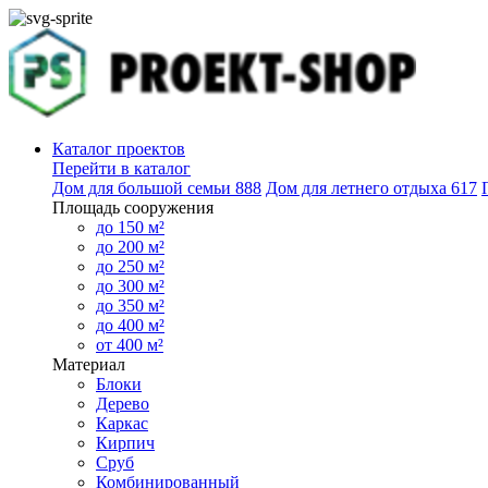
Каталог проектов
Перейти в каталог
Дом для большой семьи
888
Дом для летнего отдыха
617
Площадь сооружения
до 150 м²
до 200 м²
до 250 м²
до 300 м²
до 350 м²
до 400 м²
от 400 м²
Материал
Блоки
Дерево
Каркас
Кирпич
Сруб
Комбинированный