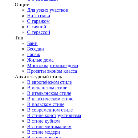
Опции
Для узких участков
На 2 семьи
С гаражом
С сауной
С терассой
Тип
Бани
Беседки
Гараж
Жилые дома
Многоквартирные дома
Проекты эконом класса
Архитектурный стиль
В европейском стиле
В испанском стиле
В итальянском стиле
В классическом стиле
В польском стиле
В современном стиле
В стиле конструктивизма
В стиле кубизм
В стиле минимализм
В стиле модерн
В стиле прованс