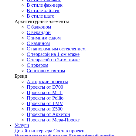
В стиле фах-верк
В стиле хай-тек
В стиле шато
Архитектурные элементы
С балконом
С верандой
С зимним садом
С камином
С панорамным остеклением
С террасой на 1-ом этаже
С террасой на 2-ом этаже
С эркером
Со вторым светом
Бренд
Авторские проекты
Проекты от D700
Проекты от MTL
Проекты от Pollio
Проекты от TMV
Проекты от Z500
Проекты от Архетон
Проекты от Мера-Проект
Услуги
Дизайн интерьера
Состав проекта