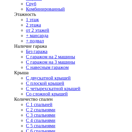
Сруб
Комбинированный
Этажность
1 этаж
2 этажа
от 2 этажей
+ мансарда
+ подвал
Наличие гаража
Без гаража
С гаражом на 2 машины
С гаражом на 3 машины
С навесным гаражом
Крыша
С двускатной крышей
С плоской крышей
С четырехскатной крышей
Со сложной крышей
Количество спален
С 1 спальней
С 2 спальнями
С 3 спальнями
С 4 спальнями
С 5 спальнями
С 6 спальнями