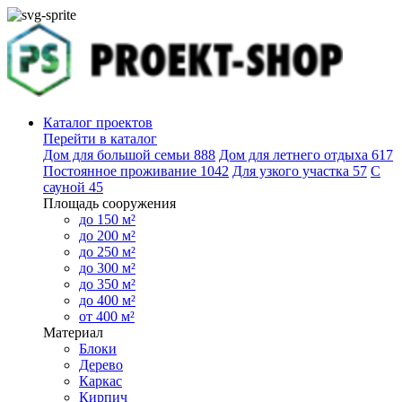
Каталог проектов
Перейти в каталог
Дом для большой семьи
888
Дом для летнего отдыха
617
Постоянное проживание
1042
Для узкого участка
57
С
сауной
45
Площадь сооружения
до 150 м²
до 200 м²
до 250 м²
до 300 м²
до 350 м²
до 400 м²
от 400 м²
Материал
Блоки
Дерево
Каркас
Кирпич