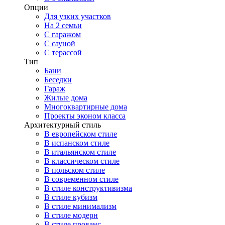
Опции
Для узких участков
На 2 семьи
С гаражом
С сауной
С терассой
Тип
Бани
Беседки
Гараж
Жилые дома
Многоквартирные дома
Проекты эконом класса
Архитектурный стиль
В европейском стиле
В испанском стиле
В итальянском стиле
В классическом стиле
В польском стиле
В современном стиле
В стиле конструктивизма
В стиле кубизм
В стиле минимализм
В стиле модерн
В стиле прованс