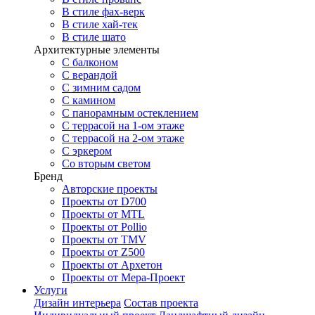
В стиле фах-верк
В стиле хай-тек
В стиле шато
Архитектурные элементы
С балконом
С верандой
С зимним садом
С камином
С панорамным остеклением
С террасой на 1-ом этаже
С террасой на 2-ом этаже
С эркером
Со вторым светом
Бренд
Авторские проекты
Проекты от D700
Проекты от MTL
Проекты от Pollio
Проекты от TMV
Проекты от Z500
Проекты от Архетон
Проекты от Мера-Проект
Услуги
Дизайн интерьера
Состав проекта