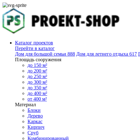
Каталог проектов
Перейти в каталог
Дом для большой семьи
888
Дом для летнего отдыха
617
Площадь сооружения
до 150 м²
до 200 м²
до 250 м²
до 300 м²
до 350 м²
до 400 м²
от 400 м²
Материал
Блоки
Дерево
Каркас
Кирпич
Сруб
Комбинированный