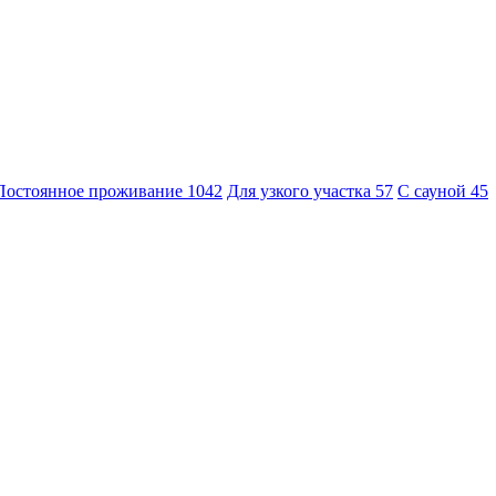
Постоянное проживание
1042
Для узкого участка
57
С сауной
45