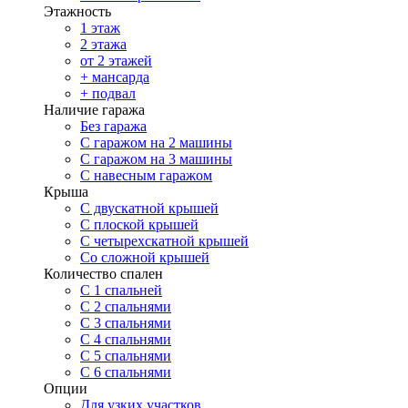
Этажность
1 этаж
2 этажа
от 2 этажей
+ мансарда
+ подвал
Наличие гаража
Без гаража
С гаражом на 2 машины
С гаражом на 3 машины
С навесным гаражом
Крыша
С двускатной крышей
С плоской крышей
С четырехскатной крышей
Со сложной крышей
Количество спален
С 1 спальней
С 2 спальнями
С 3 спальнями
С 4 спальнями
С 5 спальнями
С 6 спальнями
Опции
Для узких участков