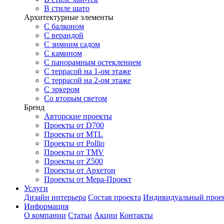
В стиле шато
Архитектурные элементы
С балконом
С верандой
С зимним садом
С камином
С панорамным остеклением
С террасой на 1-ом этаже
С террасой на 2-ом этаже
С эркером
Со вторым светом
Бренд
Авторские проекты
Проекты от D700
Проекты от MTL
Проекты от Pollio
Проекты от TMV
Проекты от Z500
Проекты от Архетон
Проекты от Мера-Проект
Услуги
Дизайн интерьера
Состав проекта
Индивидуальный прое
Информация
О компании
Статьи
Акции
Контакты