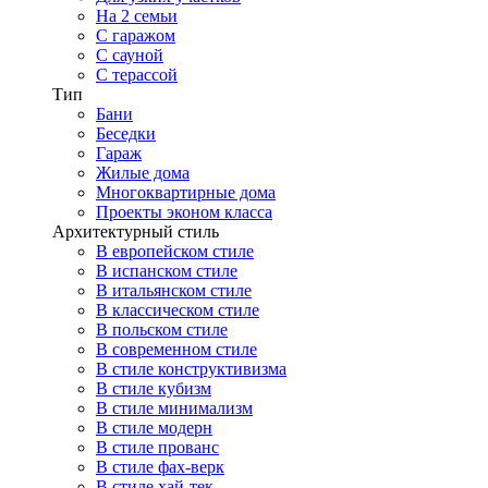
На 2 семьи
С гаражом
С сауной
С терассой
Тип
Бани
Беседки
Гараж
Жилые дома
Многоквартирные дома
Проекты эконом класса
Архитектурный стиль
В европейском стиле
В испанском стиле
В итальянском стиле
В классическом стиле
В польском стиле
В современном стиле
В стиле конструктивизма
В стиле кубизм
В стиле минимализм
В стиле модерн
В стиле прованс
В стиле фах-верк
В стиле хай-тек