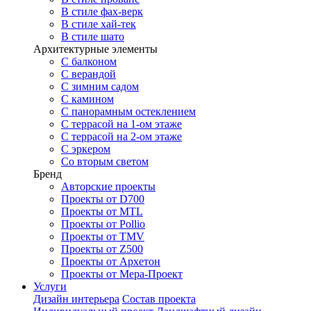
В стиле фах-верк
В стиле хай-тек
В стиле шато
Архитектурные элементы
С балконом
С верандой
С зимним садом
С камином
С панорамным остеклением
С террасой на 1-ом этаже
С террасой на 2-ом этаже
С эркером
Со вторым светом
Бренд
Авторские проекты
Проекты от D700
Проекты от MTL
Проекты от Pollio
Проекты от TMV
Проекты от Z500
Проекты от Архетон
Проекты от Мера-Проект
Услуги
Дизайн интерьера
Состав проекта