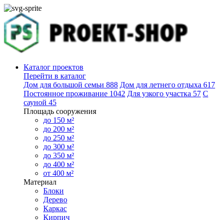
Каталог проектов
Перейти в каталог
Дом для большой семьи
888
Дом для летнего отдыха
617
Постоянное проживание
1042
Для узкого участка
57
С
сауной
45
Площадь сооружения
до 150 м²
до 200 м²
до 250 м²
до 300 м²
до 350 м²
до 400 м²
от 400 м²
Материал
Блоки
Дерево
Каркас
Кирпич