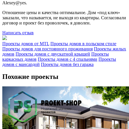
Alexey@yes.
Отношение цены и качества оптимальное. Дом «под ключ»
заказали, что называется, не выходя из квартиры. Согласовали
договор и проект без проволочек, я доволен.
Написать отзыв
Проекты домов от MTL
Проекты домов в польском стиле
Проекты домов для постоянного проживания
Проекты жилых
домов
Проекты домов с двускатной крышей
Проекты
каркасных домов
Проекты домов с 4 спальнями
Проекты
домов с мансардой
Проекты домов без гаража
Похожие проекты