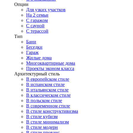
Опции
Для узких участков
На 2 семьи
С гаражом
С сауной
С терассой
Тип
Бани
Беседки
Гараж
Жилые дома
Многоквартирные дома
Проекты эконом класса
Архитектурный стиль
В европейском стиле
В испанском стиле
В итальянском стиле
В классическом стиле
В польском стиле
В современном стиле
В стиле конструктивизма
В стиле кубизм
В стиле минимализм
В стиле модерн
В стиле прованс