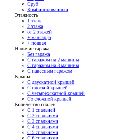
Сруб
Комбинированный
Этажность
1 этаж
2 этажа
от 2 этажей
+ мансарда
+ подвал
Наличие гаража
Без гаража
С гаражом на 2 машины
С гаражом на 3 машины
С навесным гаражом
Крыша
С двускатной крышей
С плоской крышей
С четырехскатной крышей
Со сложной крышей
Количество спален
С 1 спальней
С 2 спальнями
С 3 спальнями
С 4 спальнями
С 5 спальнями
С 6 спальнями