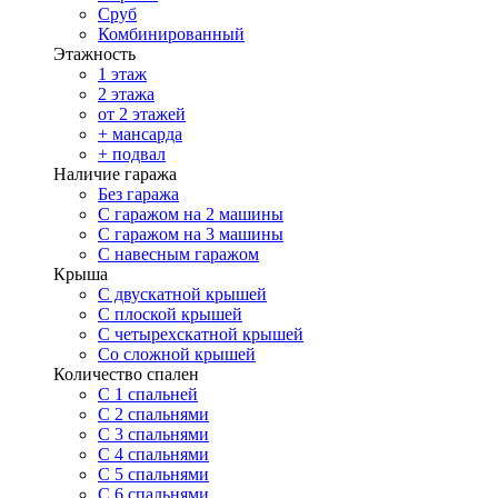
Сруб
Комбинированный
Этажность
1 этаж
2 этажа
от 2 этажей
+ мансарда
+ подвал
Наличие гаража
Без гаража
С гаражом на 2 машины
С гаражом на 3 машины
С навесным гаражом
Крыша
С двускатной крышей
С плоской крышей
С четырехскатной крышей
Со сложной крышей
Количество спален
С 1 спальней
С 2 спальнями
С 3 спальнями
С 4 спальнями
С 5 спальнями
С 6 спальнями