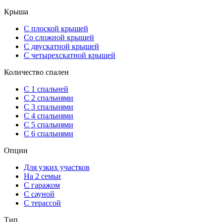
Крыша
С плоской крышей
Со сложной крышей
С двускатной крышей
С четырехскатной крышей
Количество спален
С 1 спальней
С 2 спальнями
С 3 спальнями
С 4 спальнями
С 5 спальнями
С 6 спальнями
Опции
Для узких участков
На 2 семьи
С гаражом
С сауной
С терассой
Тип