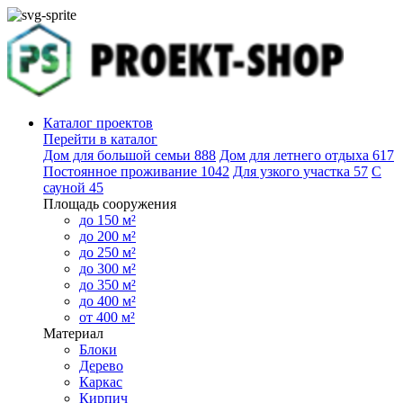
Каталог проектов
Перейти в каталог
Дом для большой семьи
888
Дом для летнего отдыха
617
Постоянное проживание
1042
Для узкого участка
57
С
сауной
45
Площадь сооружения
до 150 м²
до 200 м²
до 250 м²
до 300 м²
до 350 м²
до 400 м²
от 400 м²
Материал
Блоки
Дерево
Каркас
Кирпич