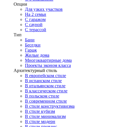
Опции
Для узких участков
На 2 семьи
С гаражом
С сауной
С терассой
Тип
Бани
Беседки
Гараж
Жилые дома
Многоквартирные дома
Проекты эконом класса
Архитектурный стиль
В европейском стиле
В испанском стиле
В итальянском стиле
В классическом стиле
В польском стиле
В современном стиле
В стиле конструктивизма
В стиле кубизм
В стиле минимализм
В стиле модерн
В стиле прованс