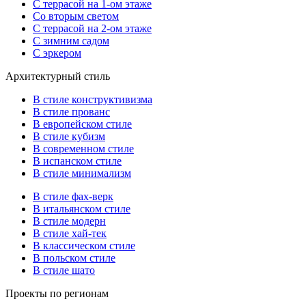
С террасой на 1-ом этаже
Со вторым светом
С террасой на 2-ом этаже
С зимним садом
С эркером
Архитектурный стиль
В стиле конструктивизма
В стиле прованс
В европейском стиле
В стиле кубизм
В современном стиле
В испанском стиле
В стиле минимализм
В стиле фах-верк
В итальянском стиле
В стиле модерн
В стиле хай-тек
В классическом стиле
В польском стиле
В стиле шато
Проекты по регионам