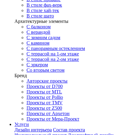
В стиле фах-верк
В стиле хай-тек
В стиле шато
Архитектурные элементы
С балконом
С верандой
С зимним садом
С камином
С панорамным остеклением
С террасой на 1-ом этаже
С террасой на 2-ом этаже
С эркером
Со вторым светом
Бренд
Авторские проекты
Проекты от D700
Проекты от MTL
Проекты от Pollio
Проекты от TMV
Проекты от Z500
Проекты от Архетон
Проекты от Мера-Проект
Услуги
Дизайн интерьера
Состав проекта