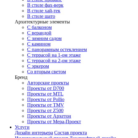
В стиле фах-верк
В стиле хай-тек
В стиле шато
Архитектурные элементы
С балконом
С верандой
С зимним садом
С камином
С панорамным остеклением
С террасой на 1-ом этаже
С террасой на 2-ом этаже
С эркером
Со вторым светом
Бренд
Авторские проекты
Проекты от D700
Проекты от MTL
Проекты от Pollio
Проекты от TMV
Проекты от Z500
Проекты от Архетон
Проекты от Мера-Проект
Услуги
Дизайн интерьера
Состав проекта