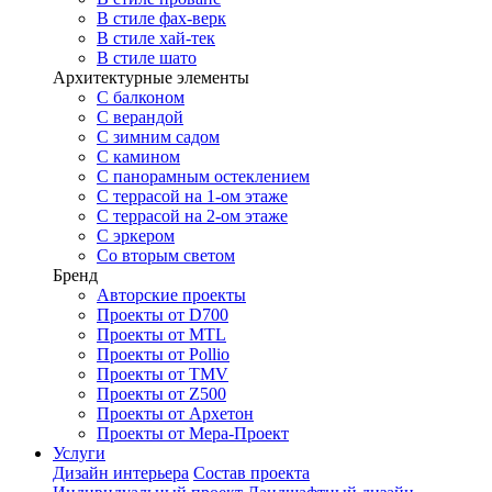
В стиле фах-верк
В стиле хай-тек
В стиле шато
Архитектурные элементы
С балконом
С верандой
С зимним садом
С камином
С панорамным остеклением
С террасой на 1-ом этаже
С террасой на 2-ом этаже
С эркером
Со вторым светом
Бренд
Авторские проекты
Проекты от D700
Проекты от MTL
Проекты от Pollio
Проекты от TMV
Проекты от Z500
Проекты от Архетон
Проекты от Мера-Проект
Услуги
Дизайн интерьера
Состав проекта