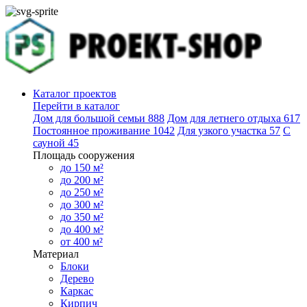
Каталог проектов
Перейти в каталог
Дом для большой семьи
888
Дом для летнего отдыха
617
Постоянное проживание
1042
Для узкого участка
57
С
сауной
45
Площадь сооружения
до 150 м²
до 200 м²
до 250 м²
до 300 м²
до 350 м²
до 400 м²
от 400 м²
Материал
Блоки
Дерево
Каркас
Кирпич