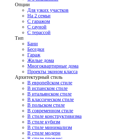
Опции
Для узких участков
На 2 семьи
С гаражом
С сауной
С терассой
Тип
Бани
Беседки
Гараж
Жилые дома
Многоквартирные дома
Проекты эконом класса
Архитектурный стиль
В европейском стиле
В испанском стиле
В итальянском стиле
В классическом стиле
В польском стиле
В современном стиле
В стиле конструктивизма
В стиле кубизм
В стиле минимализм
В стиле модерн
В стиле прованс