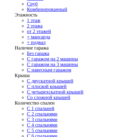
Сруб
Комбинированный
Этажность
1 этаж
2 этажа
от 2 этажей
+ мансарда
+ подвал
Наличие гаража
Без гаража
С гаражом на 2 машины
С гаражом на 3 машины
С навесным гаражом
Крыша
С двускатной крышей
С плоской крышей
С четырехскатной крышей
Со сложной крышей
Количество спален
С 1 спальней
С 2 спальнями
С 3 спальнями
С 4 спальнями
С 5 спальнями
С 6 спальнями