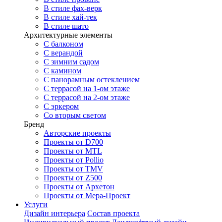
В стиле фах-верк
В стиле хай-тек
В стиле шато
Архитектурные элементы
С балконом
С верандой
С зимним садом
С камином
С панорамным остеклением
С террасой на 1-ом этаже
С террасой на 2-ом этаже
С эркером
Со вторым светом
Бренд
Авторские проекты
Проекты от D700
Проекты от MTL
Проекты от Pollio
Проекты от TMV
Проекты от Z500
Проекты от Архетон
Проекты от Мера-Проект
Услуги
Дизайн интерьера
Состав проекта