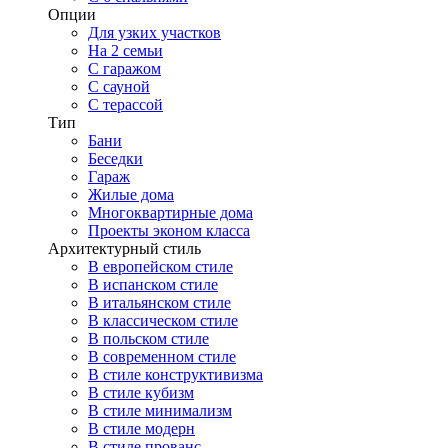
Опции
Для узких участков
На 2 семьи
С гаражом
С сауной
С терассой
Тип
Бани
Беседки
Гараж
Жилые дома
Многоквартирные дома
Проекты эконом класса
Архитектурный стиль
В европейском стиле
В испанском стиле
В итальянском стиле
В классическом стиле
В польском стиле
В современном стиле
В стиле конструктивизма
В стиле кубизм
В стиле минимализм
В стиле модерн
В стиле прованс