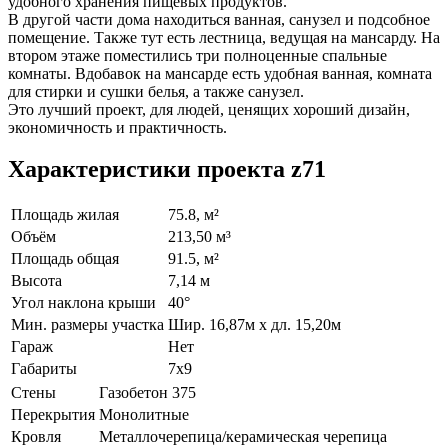
удобного хранения пищевых продуктов.
В другой части дома находиться ванная, санузел и подсобное
помещение. Также тут есть лестница, ведущая на мансарду. На
втором этаже поместились три полноценные спальные
комнаты. Вдобавок на мансарде есть удобная ванная, комната
для стирки и сушки белья, а также санузел.
Это лучший проект, для людей, ценящих хороший дизайн,
экономичность и практичность.
Характеристики проекта z71
Площадь жилая
75.8, м²
Объём
213,50 м³
Площадь общая
91.5, м²
Высота
7,14 м
Угол наклона крыши
40°
Мин. размеры участка
Шир. 16,87м x дл. 15,20м
Гараж
Нет
Габариты
7х9
Стены
Газобетон 375
Перекрытия
Монолитные
Кровля
Металлочерепица/керамическая черепица