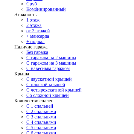
Сруб
Комбинированный
Этажность
1 этаж
2 этажа
от 2 этажей
+ мансарда
+ подвал
Наличие гаража
Без гаража
С гаражом на 2 машины
С гаражом на 3 машины
С навесным гаражом
Крыша
С двускатной крышей
С плоской крышей
С четырехскатной крышей
Со сложной крышей
Количество спален
С 1 спальней
С 2 спальнями
С 3 спальнями
С 4 спальнями
С 5 спальнями
С 6 спальнями