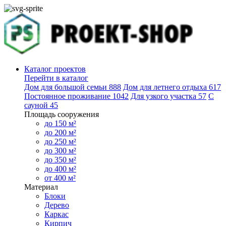
Каталог проектов
Перейти в каталог
Дом для большой семьи
888
Дом для летнего отдыха
617
Постоянное проживание
1042
Для узкого участка
57
С
сауной
45
Площадь сооружения
до 150 м²
до 200 м²
до 250 м²
до 300 м²
до 350 м²
до 400 м²
от 400 м²
Материал
Блоки
Дерево
Каркас
Кирпич