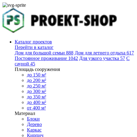
Каталог проектов
Перейти в каталог
Дом для большой семьи
888
Дом для летнего отдыха
617
Постоянное проживание
1042
Для узкого участка
57
С
сауной
45
Площадь сооружения
до 150 м²
до 200 м²
до 250 м²
до 300 м²
до 350 м²
до 400 м²
от 400 м²
Материал
Блоки
Дерево
Каркас
Кирпич