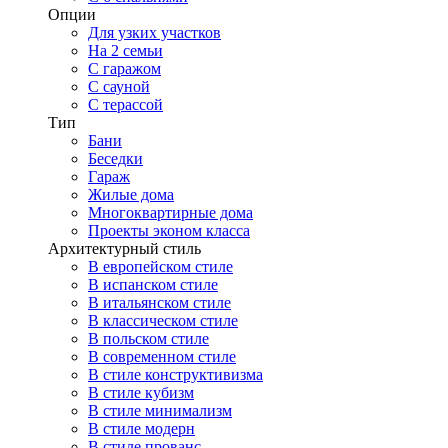
Опции
Для узких участков
На 2 семьи
С гаражом
С сауной
С терассой
Тип
Бани
Беседки
Гараж
Жилые дома
Многоквартирные дома
Проекты эконом класса
Архитектурный стиль
В европейском стиле
В испанском стиле
В итальянском стиле
В классическом стиле
В польском стиле
В современном стиле
В стиле конструктивизма
В стиле кубизм
В стиле минимализм
В стиле модерн
В стиле прованс