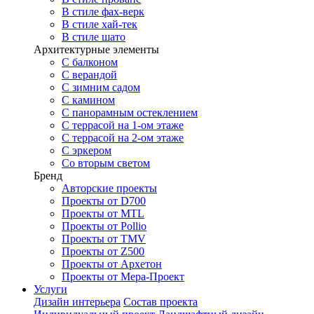
В стиле фах-верк
В стиле хай-тек
В стиле шато
Архитектурные элементы
С балконом
С верандой
С зимним садом
С камином
С панорамным остеклением
С террасой на 1-ом этаже
С террасой на 2-ом этаже
С эркером
Со вторым светом
Бренд
Авторские проекты
Проекты от D700
Проекты от MTL
Проекты от Pollio
Проекты от TMV
Проекты от Z500
Проекты от Архетон
Проекты от Мера-Проект
Услуги
Дизайн интерьера
Состав проекта