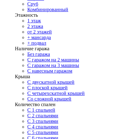
Сруб
Комбинированный
Этажность
1 этаж
2 этажа
от 2 этажей
+ мансарда
+ подвал
Наличие гаража
Без гаража
С гаражом на 2 машины
С гаражом на 3 машины
С навесным гаражом
Крыша
С двускатной крышей
С плоской крышей
С четырехскатной крышей
Со сложной крышей
Количество спален
С 1 спальней
С 2 спальнями
С 3 спальнями
С 4 спальнями
С 5 спальнями
С 6 спальнями