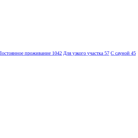
Постоянное проживание
1042
Для узкого участка
57
С сауной
45