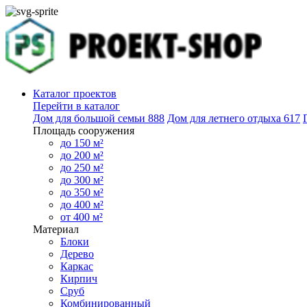
Каталог проектов
Перейти в каталог
Дом для большой семьи
888
Дом для летнего отдыха
617
Площадь сооружения
до 150 м²
до 200 м²
до 250 м²
до 300 м²
до 350 м²
до 400 м²
от 400 м²
Материал
Блоки
Дерево
Каркас
Кирпич
Сруб
Комбинированный