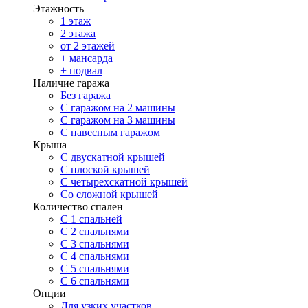
Этажность
1 этаж
2 этажа
от 2 этажей
+ мансарда
+ подвал
Наличие гаража
Без гаража
С гаражом на 2 машины
С гаражом на 3 машины
С навесным гаражом
Крыша
С двускатной крышей
С плоской крышей
С четырехскатной крышей
Со сложной крышей
Количество спален
С 1 спальней
С 2 спальнями
С 3 спальнями
С 4 спальнями
С 5 спальнями
С 6 спальнями
Опции
Для узких участков