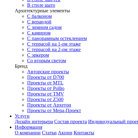
В стиле шато
Архитектурные элементы
С балконом
С верандой
С зимним садом
С камином
С панорамным остеклением
С террасой на 1-ом этаже
С террасой на 2-ом этаже
С эркером
Со вторым светом
Бренд
Авторские проекты
Проекты от D700
Проекты от MTL
Проекты от Pollio
Проекты от TMV
Проекты от Z500
Проекты от Архетон
Проекты от Мера-Проект
Услуги
Дизайн интерьера
Состав проекта
Индивидуальный прое
Информация
О компании
Статьи
Акции
Контакты