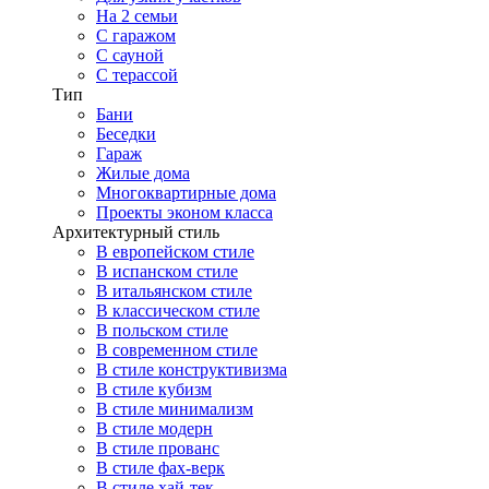
На 2 семьи
С гаражом
С сауной
С терассой
Тип
Бани
Беседки
Гараж
Жилые дома
Многоквартирные дома
Проекты эконом класса
Архитектурный стиль
В европейском стиле
В испанском стиле
В итальянском стиле
В классическом стиле
В польском стиле
В современном стиле
В стиле конструктивизма
В стиле кубизм
В стиле минимализм
В стиле модерн
В стиле прованс
В стиле фах-верк
В стиле хай-тек