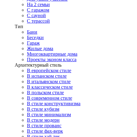
На 2 семьи
С гаражом
С сауной
С терассой
Тип
Бани
Беседки
Гараж
Жилые дома
Многоквартирные дома
Проекты эконом класса
Архитектурный стиль
В европейском стиле
В испанском стиле
В итальянском стиле
В классическом стиле
В польском стиле
В современном стиле
В стиле конструктивизма
В стиле кубизм
В стиле минимализм
В стиле модерн
В стиле прованс
В стиле фах-верк
В стиле хай-тек