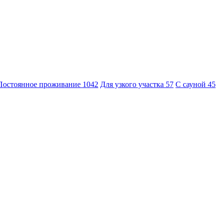
Постоянное проживание
1042
Для узкого участка
57
С сауной
45