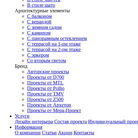
В стиле шато
Архитектурные элементы
С балконом
С верандой
С зимним садом
С камином
С панорамным остеклением
С террасой на 1-ом этаже
С террасой на 2-ом этаже
С эркером
Со вторым светом
Бренд
Авторские проекты
Проекты от D700
Проекты от MTL
Проекты от Pollio
Проекты от TMV
Проекты от Z500
Проекты от Архетон
Проекты от Мера-Проект
Услуги
Дизайн интерьера
Состав проекта
Индивидуальный прое
Информация
О компании
Статьи
Акции
Контакты