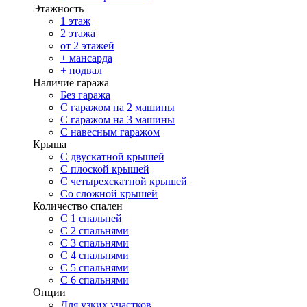
Этажность
1 этаж
2 этажа
от 2 этажей
+ мансарда
+ подвал
Наличие гаража
Без гаража
С гаражом на 2 машины
С гаражом на 3 машины
С навесным гаражом
Крыша
С двускатной крышей
С плоской крышей
С четырехскатной крышей
Со сложной крышей
Количество спален
С 1 спальней
С 2 спальнями
С 3 спальнями
С 4 спальнями
С 5 спальнями
С 6 спальнями
Опции
Для узких участков