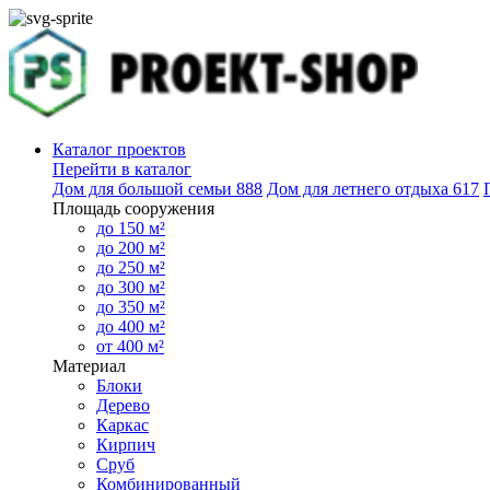
Каталог проектов
Перейти в каталог
Дом для большой семьи
888
Дом для летнего отдыха
617
Площадь сооружения
до 150 м²
до 200 м²
до 250 м²
до 300 м²
до 350 м²
до 400 м²
от 400 м²
Материал
Блоки
Дерево
Каркас
Кирпич
Сруб
Комбинированный