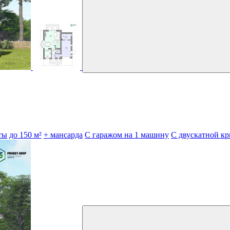
ты
до 150 м²
+ мансарда
С гаражом на 1 машину
С двускатной к