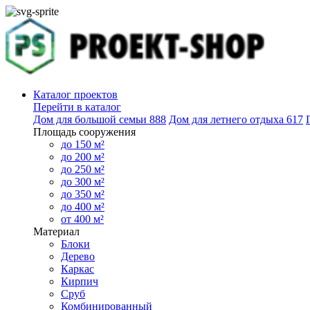
Каталог проектов
Перейти в каталог
Дом для большой семьи
888
Дом для летнего отдыха
617
Площадь сооружения
до 150 м²
до 200 м²
до 250 м²
до 300 м²
до 350 м²
до 400 м²
от 400 м²
Материал
Блоки
Дерево
Каркас
Кирпич
Сруб
Комбинированный