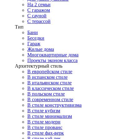
На 2 семьи
С гаражом
С сауной
С терассой
Тип
Бани
Беседки
Гараж
Жилые дома
Многоквартирные дома
Проекты эконом класса
Архитектурный стиль
В европейском стиле
В испанском стиле
В итальянском стиле
В классическом стиле
В польском стиле
В современном стиле
В стиле конструктивизма
В стиле кубизм
В стиле минимализм
В стиле модерн
В стиле прованс
В стиле фах-верк
В стиле хай-тек