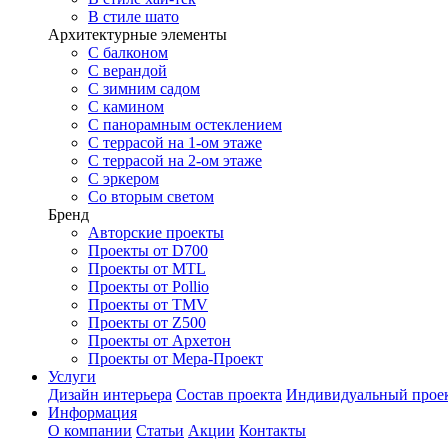
В стиле шато
Архитектурные элементы
С балконом
С верандой
С зимним садом
С камином
С панорамным остеклением
С террасой на 1-ом этаже
С террасой на 2-ом этаже
С эркером
Со вторым светом
Бренд
Авторские проекты
Проекты от D700
Проекты от MTL
Проекты от Pollio
Проекты от TMV
Проекты от Z500
Проекты от Архетон
Проекты от Мера-Проект
Услуги
Дизайн интерьера
Состав проекта
Индивидуальный прое
Информация
О компании
Статьи
Акции
Контакты