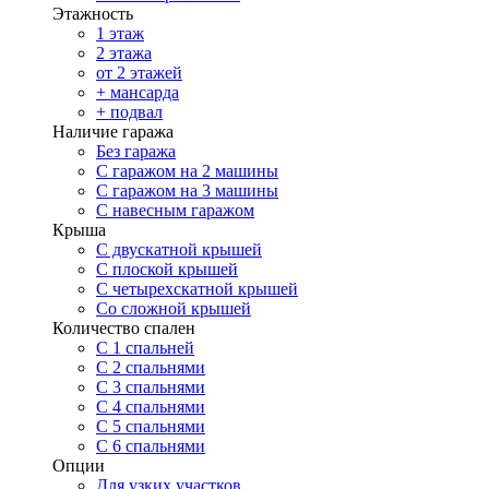
Этажность
1 этаж
2 этажа
от 2 этажей
+ мансарда
+ подвал
Наличие гаража
Без гаража
С гаражом на 2 машины
С гаражом на 3 машины
С навесным гаражом
Крыша
С двускатной крышей
С плоской крышей
С четырехскатной крышей
Со сложной крышей
Количество спален
С 1 спальней
С 2 спальнями
С 3 спальнями
С 4 спальнями
С 5 спальнями
С 6 спальнями
Опции
Для узких участков