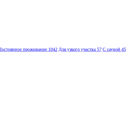
Постоянное проживание
1042
Для узкого участка
57
С сауной
45