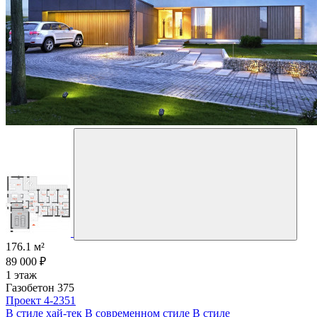
176.1 м²
89 000 ₽
1 этаж
Газобетон 375
Проект 4-2351
В стиле хай-тек
В современном стиле
В стиле