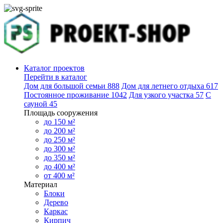
Каталог проектов
Перейти в каталог
Дом для большой семьи
888
Дом для летнего отдыха
617
Постоянное проживание
1042
Для узкого участка
57
С
сауной
45
Площадь сооружения
до 150 м²
до 200 м²
до 250 м²
до 300 м²
до 350 м²
до 400 м²
от 400 м²
Материал
Блоки
Дерево
Каркас
Кирпич