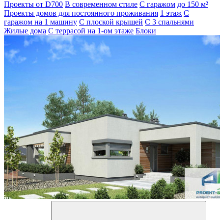
Проекты от D700
В современном стиле
С гаражом
до 150 м²
Проекты домов для постоянного проживания
1 этаж
С
гаражом на 1 машину
С плоской крышей
С 3 спальнями
Жилые дома
С террасой на 1-ом этаже
Блоки