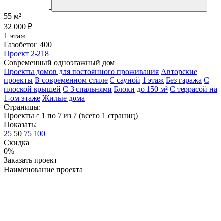
55 м²
32 000 ₽
1 этаж
Газобетон 400
Проект 2-218
Современный одноэтажный дом
Проекты домов для постоянного проживания
Авторские
проекты
В современном стиле
С сауной
1 этаж
Без гаража
С
плоской крышей
С 3 спальнями
Блоки
до 150 м²
С террасой на
1-ом этаже
Жилые дома
Страницы:
Проекты с 1 по 7 из 7 (всего 1 страниц)
Показать:
25
50
75
100
Скидка
0%
Заказать проект
Наименование проекта