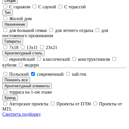
Опции
С гаражом
С сауной
С терассой
Тип
Жилой дом
Назначение
для большой семьи
для летнего отдыха
для
постоянного проживания
Габариты
7х18
13х11
23х21
Архитектурный стиль
европейский
классический
конструктивизм
кубизм
модерн
Польский
современный
хай-тек
Показать все
Архитектурный элементы
терраса на 1-ом этаже
Бренд
Авторские проекты
Проекты от D700
Проекты от
MTL
Смотреть подборку