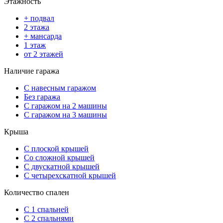
Этажность
+ подвал
2 этажа
+ мансарда
1 этаж
от 2 этажей
Наличие гаража
С навесным гаражом
Без гаража
С гаражом на 2 машины
С гаражом на 3 машины
Крыша
С плоской крышей
Со сложной крышей
С двускатной крышей
С четырехскатной крышей
Количество спален
С 1 спальней
С 2 спальнями