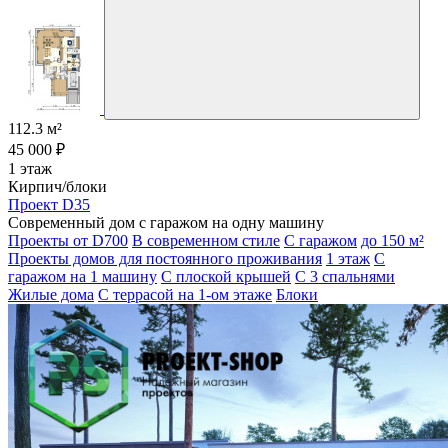
112.3 м²
45 000 ₽
1 этаж
Кирпич/блоки
Проект D35
Современный дом с гаражом на одну машину
Проекты от D700
В современном стиле
С гаражом
до 150 м²
Проекты домов для постоянного проживания
1 этаж
С
гаражом на 1 машину
С плоской крышей
С 3 спальнями
Жилые дома
С террасой на 1-ом этаже
Блоки