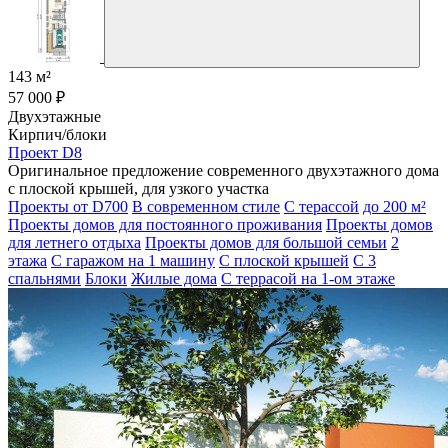
143 м²
57 000 ₽
Двухэтажные
Кирпич/блоки
Проект D8
Оригинальное предложение современного двухэтажного дома
с плоской крышей, для узкого участка
Проекты от D700
В современном стиле
С терассой
до 200 м²
Проекты домов для постоянного проживания
Проекты домов
для летнего отдыха
Проекты домов для большой семьи
2
этажа
С гаражом на 1 машину
С плоской крышей
С 3
спальнями
Блоки
Жилые дома
С террасой на 1-ом этаже