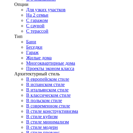
Опции
Для узких участков
На 2 семьи
С гаражом
С сауной
С терассой
Тип
Бани
Беседки
Гараж
Жилые дома
Многоквартирные дома
Проекты эконом класса
Архитектурный стиль
В европейском стиле
В испанском стиле
В итальянском стиле
В классическом стиле
В польском стиле
В современном стиле
В стиле конструктивизма
В стиле кубизм
В стиле минимализм
В стиле модерн
В стиле прованс