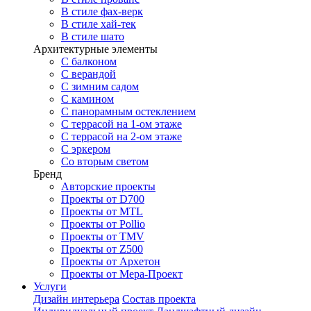
В стиле фах-верк
В стиле хай-тек
В стиле шато
Архитектурные элементы
С балконом
С верандой
С зимним садом
С камином
С панорамным остеклением
С террасой на 1-ом этаже
С террасой на 2-ом этаже
С эркером
Со вторым светом
Бренд
Авторские проекты
Проекты от D700
Проекты от MTL
Проекты от Pollio
Проекты от TMV
Проекты от Z500
Проекты от Архетон
Проекты от Мера-Проект
Услуги
Дизайн интерьера
Состав проекта