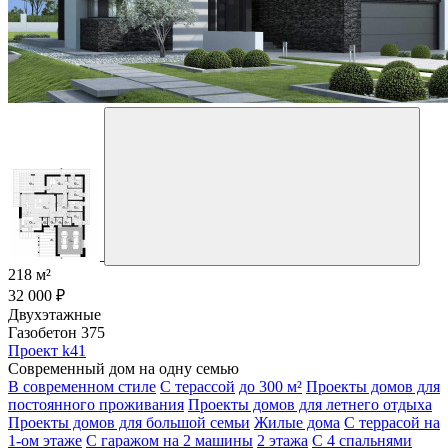
218 м²
32 000 ₽
Двухэтажные
Газобетон 375
Проект k41
Современный дом на одну семью
В современном стиле
С терассой
до 300 м²
Проекты домов для
постоянного проживания
Проекты домов для летнего отдыха
Проекты домов для большой семьи
Жилые дома
С террасой на
1-ом этаже
С гаражом на 2 машины
2 этажа
С 4 спальнями