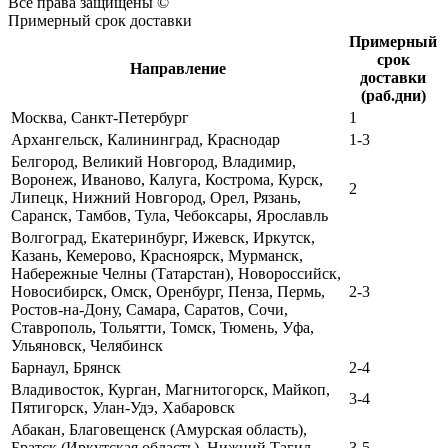
Все права защищены ©
Примерный срок доставки
Примерный
срок
Направление
доставки
(раб.дни)
Москва, Санкт-Петербург
1
Архангельск, Калининград, Краснодар
1-3
Белгород, Великий Новгород, Владимир,
Воронеж, Иваново, Калуга, Кострома, Курск,
2
Липецк, Нижний Новгород, Орел, Рязань,
Саранск, Тамбов, Тула, Чебоксары, Ярославль
Волгоград, Екатеринбург, Ижевск, Иркутск,
Казань, Кемерово, Красноярск, Мурманск,
Набережные Челны (Татарстан), Новороссийск,
Новосибирск, Омск, Оренбург, Пенза, Пермь,
2-3
Ростов-на-Дону, Самара, Саратов, Сочи,
Ставрополь, Тольятти, Томск, Тюмень, Уфа,
Ульяновск, Челябинск
Барнаул, Брянск
2-4
Владивосток, Курган, Магнитогорск, Майкоп,
3-4
Пятигорск, Улан-Удэ, Хабаровск
Абакан, Благовещенск (Амурская область),
Братск (Иркутская область), Нижний Тагил,
3-5