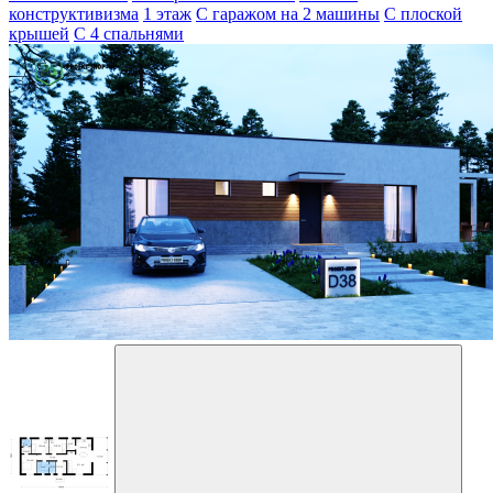
конструктивизма
1 этаж
С гаражом на 2 машины
С плоской
крышей
С 4 спальнями