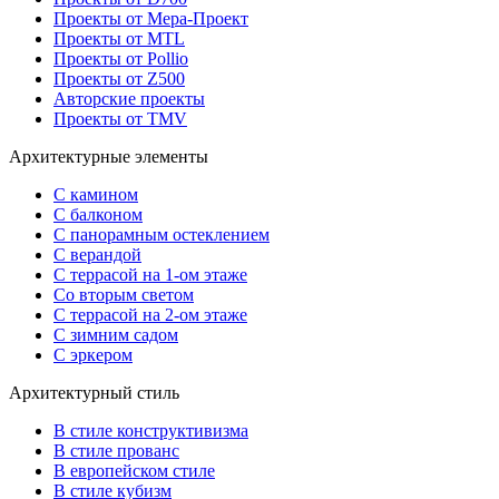
Проекты от Мера-Проект
Проекты от MTL
Проекты от Pollio
Проекты от Z500
Авторские проекты
Проекты от TMV
Архитектурные элементы
С камином
С балконом
С панорамным остеклением
С верандой
С террасой на 1-ом этаже
Со вторым светом
С террасой на 2-ом этаже
С зимним садом
С эркером
Архитектурный стиль
В стиле конструктивизма
В стиле прованс
В европейском стиле
В стиле кубизм