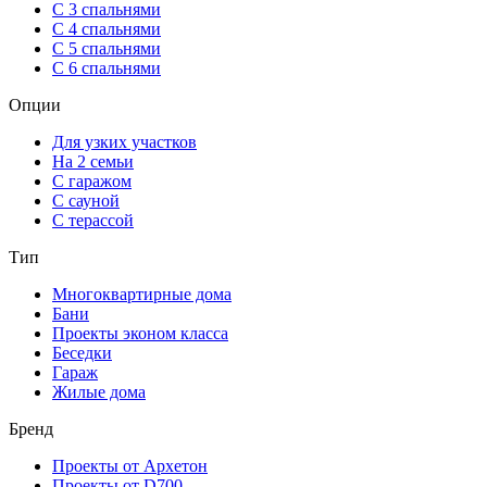
С 3 спальнями
С 4 спальнями
С 5 спальнями
С 6 спальнями
Опции
Для узких участков
На 2 семьи
С гаражом
С сауной
С терассой
Тип
Многоквартирные дома
Бани
Проекты эконом класса
Беседки
Гараж
Жилые дома
Бренд
Проекты от Архетон
Проекты от D700