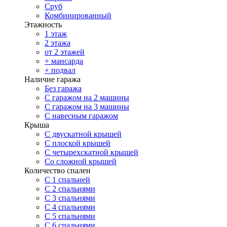
Сруб
Комбинированный
Этажность
1 этаж
2 этажа
от 2 этажей
+ мансарда
+ подвал
Наличие гаража
Без гаража
С гаражом на 2 машины
С гаражом на 3 машины
С навесным гаражом
Крыша
С двускатной крышей
С плоской крышей
С четырехскатной крышей
Со сложной крышей
Количество спален
С 1 спальней
С 2 спальнями
С 3 спальнями
С 4 спальнями
С 5 спальнями
С 6 спальнями