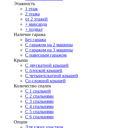
Этажность
1 этаж
2 этажа
от 2 этажей
+ мансарда
+ подвал
Наличие гаража
Без гаража
С гаражом на 2 машины
С гаражом на 3 машины
С навесным гаражом
Крыша
С двускатной крышей
С плоской крышей
С четырехскатной крышей
Со сложной крышей
Количество спален
С 1 спальней
С 2 спальнями
С 3 спальнями
С 4 спальнями
С 5 спальнями
С 6 спальнями
Опции
Для узких участков