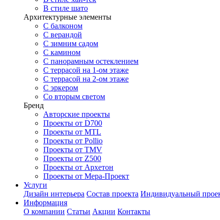
В стиле шато
Архитектурные элементы
С балконом
С верандой
С зимним садом
С камином
С панорамным остеклением
С террасой на 1-ом этаже
С террасой на 2-ом этаже
С эркером
Со вторым светом
Бренд
Авторские проекты
Проекты от D700
Проекты от MTL
Проекты от Pollio
Проекты от TMV
Проекты от Z500
Проекты от Архетон
Проекты от Мера-Проект
Услуги
Дизайн интерьера
Состав проекта
Индивидуальный прое
Информация
О компании
Статьи
Акции
Контакты