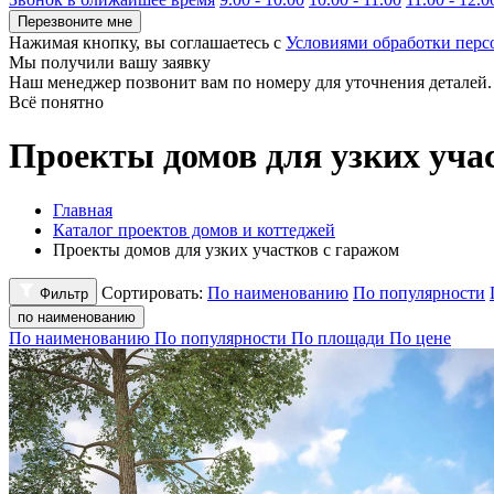
Перезвоните мне
Нажимая кнопку, вы соглашаетесь с
Условиями обработки пер
Мы получили вашу заявку
Наш менеджер позвонит вам по номеру
для уточнения деталей.
Всё понятно
Проекты домов для узких уча
Главная
Каталог проектов домов и коттеджей
Проекты домов для узких участков с гаражом
Сортировать:
По наименованию
По популярности
Фильтр
по наименованию
По наименованию
По популярности
По площади
По цене