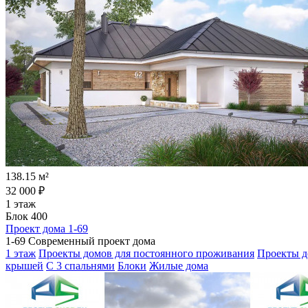
138.15 м²
32 000 ₽
1 этаж
Блок 400
Проект дома 1-69
1-69 Современный проект дома
1 этаж
Проекты домов для постоянного проживания
Проекты д
крышей
С 3 спальнями
Блоки
Жилые дома