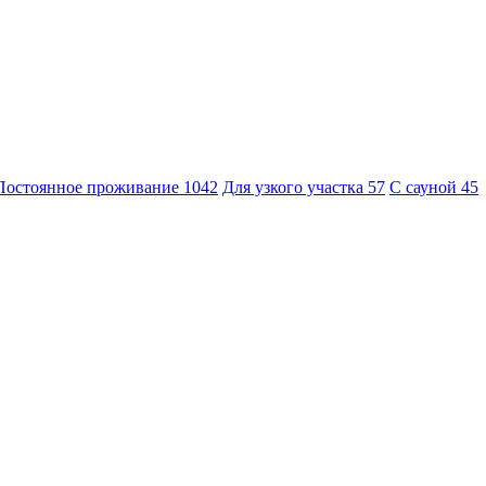
Постоянное проживание
1042
Для узкого участка
57
С сауной
45