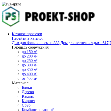
Каталог проектов
Перейти в каталог
Дом для большой семьи
888
Дом для летнего отдыха
617
Площадь сооружения
до 150 м²
до 200 м²
до 250 м²
до 300 м²
до 350 м²
до 400 м²
от 400 м²
Материал
Блоки
Дерево
Каркас
Кирпич
Сруб
Комбинированный