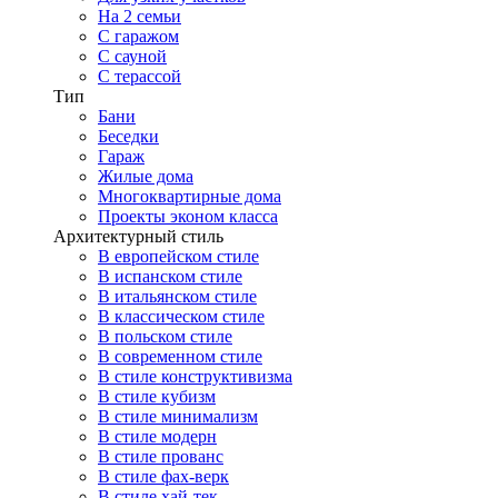
На 2 семьи
С гаражом
С сауной
С терассой
Тип
Бани
Беседки
Гараж
Жилые дома
Многоквартирные дома
Проекты эконом класса
Архитектурный стиль
В европейском стиле
В испанском стиле
В итальянском стиле
В классическом стиле
В польском стиле
В современном стиле
В стиле конструктивизма
В стиле кубизм
В стиле минимализм
В стиле модерн
В стиле прованс
В стиле фах-верк
В стиле хай-тек