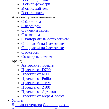
В стиле фах-верк
В стиле хай-тек
В стиле шато
Архитектурные элементы
С балконом
С верандой
С зимним садом
С камином
С панорамным остеклением
С террасой на 1-ом этаже
С террасой на 2-ом этаже
С эркером
Со вторым светом
Бренд
Авторские проекты
Проекты от D700
Проекты от MTL
Проекты от Pollio
Проекты от TMV
Проекты от Z500
Проекты от Архетон
Проекты от Мера-Проект
Услуги
Дизайн интерьера
Состав проекта