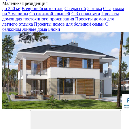
Маленькая резиденция
до 250 м²
В европейском стиле
С терассой
2 этажа
С гаражом
на 2 машины
Со сложной крышей
С 3 спальнями
Проекты
домов для постоянного проживания
Проекты домов для
летнего отдыха
Проекты домов для большой семьи
С
балконом
Жилые дома
Блоки