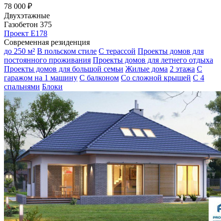
78 000 ₽
Двухэтажные
Газобетон 375
Проект E178
Современная резиденция
до 250 м²
В польском стиле
С терассой
Проекты домов для
постоянного проживания
Проекты домов для летнего отдыха
Проекты домов для большой семьи
Жилые дома
2 этажа
С
гаражом на 1 машину
С балконом
Со сложной крышей
С 4
спальнями
Блоки