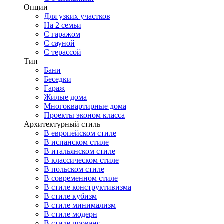
Опции
Для узких участков
На 2 семьи
С гаражом
С сауной
С терассой
Тип
Бани
Беседки
Гараж
Жилые дома
Многоквартирные дома
Проекты эконом класса
Архитектурный стиль
В европейском стиле
В испанском стиле
В итальянском стиле
В классическом стиле
В польском стиле
В современном стиле
В стиле конструктивизма
В стиле кубизм
В стиле минимализм
В стиле модерн
В стиле прованс