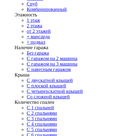
Сруб
Комбинированный
Этажность
1 этаж
2 этажа
от 2 этажей
+ мансарда
+ подвал
Наличие гаража
Без гаража
С гаражом на 2 машины
С гаражом на 3 машины
С навесным гаражом
Крыша
С двускатной крышей
С плоской крышей
С четырехскатной крышей
Со сложной крышей
Количество спален
С 1 спальней
С 2 спальнями
С 3 спальнями
С 4 спальнями
С 5 спальнями
С 6 спальнями