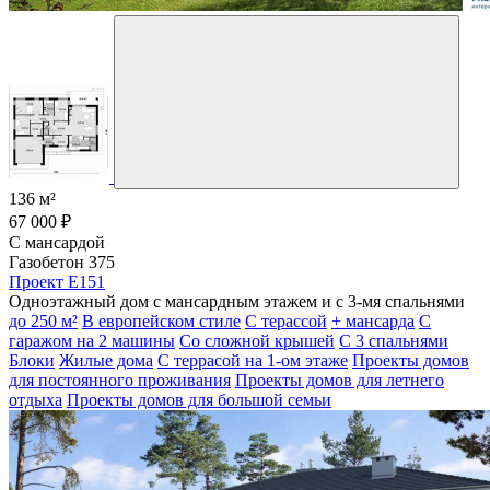
136 м²
67 000 ₽
С мансардой
Газобетон 375
Проект E151
Одноэтажный дом с мансардным этажем и с 3-мя спальнями
до 250 м²
В европейском стиле
С терассой
+ мансарда
С
гаражом на 2 машины
Со сложной крышей
С 3 спальнями
Блоки
Жилые дома
С террасой на 1-ом этаже
Проекты домов
для постоянного проживания
Проекты домов для летнего
отдыха
Проекты домов для большой семьи