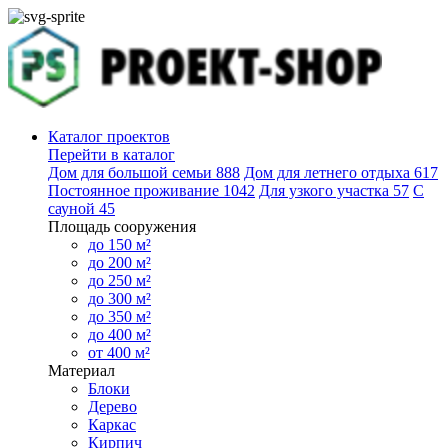
Каталог проектов
Перейти в каталог
Дом для большой семьи
888
Дом для летнего отдыха
617
Постоянное проживание
1042
Для узкого участка
57
С
сауной
45
Площадь сооружения
до 150 м²
до 200 м²
до 250 м²
до 300 м²
до 350 м²
до 400 м²
от 400 м²
Материал
Блоки
Дерево
Каркас
Кирпич