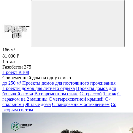
166 м²
81 000 ₽
1 этаж
Газобетон 375
Проект K108
Современный дом на одну семью
до 250 м²
Проекты домов для постоянного проживания
Проекты домов для летнего отдыха
Проекты домов для
большой семьи
В современном стиле
С терассой
1 этаж
С
гаражом на 2 машины
С четырехскатной крышей
С 4
спальнями
Жилые дома
С панорамным остеклением
Со
вторым светом