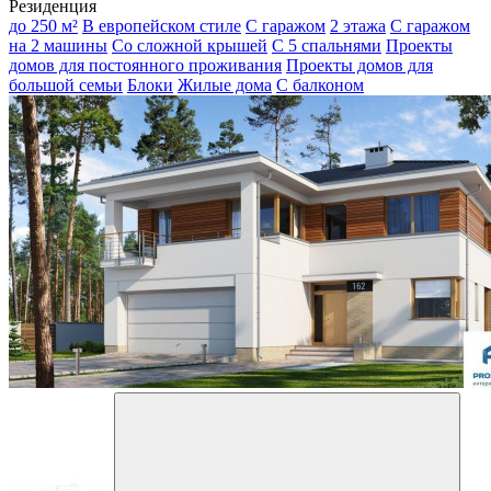
Резиденция
до 250 м²
В европейском стиле
С гаражом
2 этажа
С гаражом
на 2 машины
Со сложной крышей
С 5 спальнями
Проекты
домов для постоянного проживания
Проекты домов для
большой семьи
Блоки
Жилые дома
С балконом