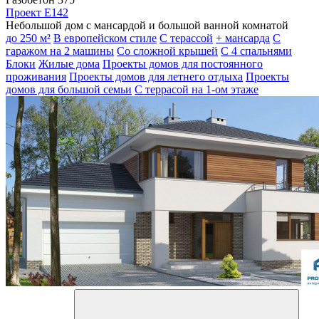
Проект E142
Небольшой дом с мансардой и большой ванной комнатой
до 250 м²
В европейском стиле
С терассой
+ мансарда
С
гаражом на 2 машины
Со сложной крышей
С 4 спальнями
Блоки
Жилые дома
Проекты домов для постоянного
проживания
Проекты домов для летнего отдыха
Проекты
домов для большой семьи
С террасой на 1-ом этаже