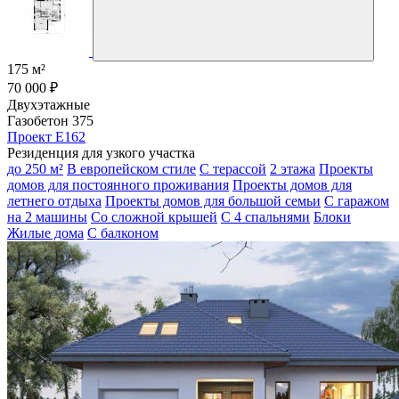
175 м²
70 000 ₽
Двухэтажные
Газобетон 375
Проект E162
Резиденция для узкого участка
до 250 м²
В европейском стиле
С терассой
2 этажа
Проекты
домов для постоянного проживания
Проекты домов для
летнего отдыха
Проекты домов для большой семьи
С гаражом
на 2 машины
Со сложной крышей
С 4 спальнями
Блоки
Жилые дома
С балконом