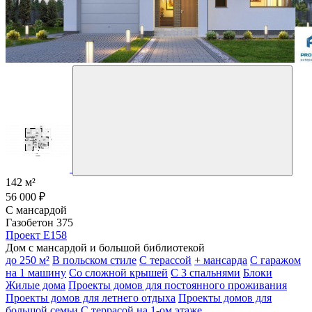
142 м²
56 000 ₽
С мансардой
Газобетон 375
Проект E158
Дом с мансардой и большой библиотекой
до 250 м²
В польском стиле
С терассой
+ мансарда
С гаражом
на 1 машину
Со сложной крышей
С 3 спальнями
Блоки
Жилые дома
Проекты домов для постоянного проживания
Проекты домов для летнего отдыха
Проекты домов для
большой семьи
С террасой на 1-ом этаже