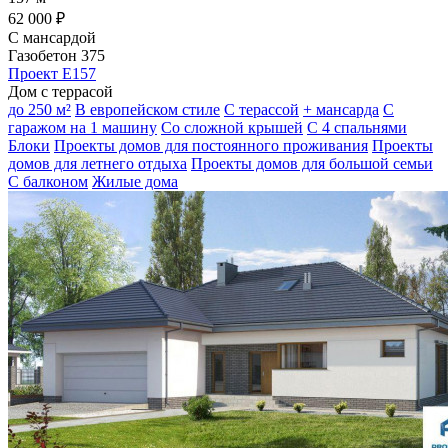
62 000 ₽
С мансардой
Газобетон 375
Проект E157
Дом с террасой
до 250 м²
В европейском стиле
С терассой
+ мансарда
С
гаражом на 1 машину
Со сложной крышей
С 4 спальнями
Блоки
Проекты домов для постоянного проживания
Проекты
домов для летнего отдыха
Проекты домов для большой семьи
С балконом
Жилые дома