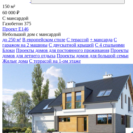
150 м²
60 000 ₽
С мансардой
Газобетон 375
Проект E146
Небольшой дом с мансардой
до 250 м²
В европейском стиле
С терассой
+ мансарда
С
гаражом на 2 машины
С двускатной крышей
С 4 спальнями
Блоки
Проекты домов для постоянного проживания
Проекты
домов для летнего отдыха
Проекты домов для большой семьи
Жилые дома
С террасой на 1-ом этаже