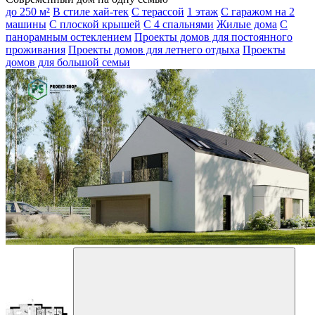
до 250 м²
В стиле хай-тек
С терассой
1 этаж
С гаражом на 2
машины
С плоской крышей
С 4 спальнями
Жилые дома
С
панорамным остеклением
Проекты домов для постоянного
проживания
Проекты домов для летнего отдыха
Проекты
домов для большой семьи