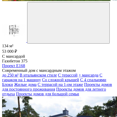
134 м²
53 000 ₽
С мансардой
Газобетон 375
Проект E168
Современный дом с мансардным этажом
до 250 м²
В итальянском стиле
С терассой
+ мансарда
С
гаражом на 1 машину
Со сложной крышей
С 4 спальнями
Блоки
Жилые дома
С террасой на 1-ом этаже
Проекты домов
для постоянного проживания
Проекты домов для летнего
отдыха
Проекты домов для большой семьи