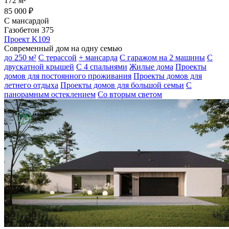
172 м²
85 000 ₽
С мансардой
Газобетон 375
Проект K109
Современный дом на одну семью
до 250 м²
С терассой
+ мансарда
С гаражом на 2 машины
С
двускатной крышей
С 4 спальнями
Жилые дома
Проекты
домов для постоянного проживания
Проекты домов для
летнего отдыха
Проекты домов для большой семьи
С
панорамным остеклением
Со вторым светом