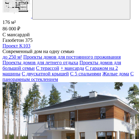
176 м²
86 000 ₽
С мансардой
Газобетон 375
Проект K103
Современный дом на одну семью
до 250 м²
Проекты домов для постоянного проживания
Проекты домов для летнего отдыха
Проекты домов для
большой семьи
С терассой
+ мансарда
С гаражом на 2
машины
С двускатной крышей
С 5 спальнями
Жилые дома
С
панорамным остеклением