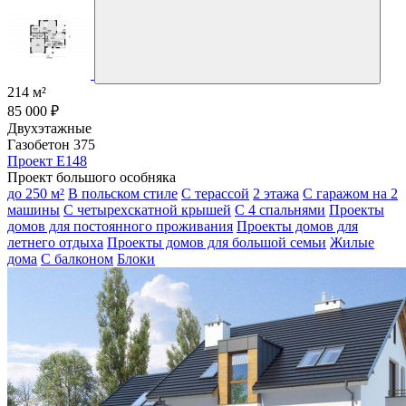
214 м²
85 000 ₽
Двухэтажные
Газобетон 375
Проект E148
Проект большого особняка
до 250 м²
В польском стиле
С терассой
2 этажа
С гаражом на 2
машины
С четырехскатной крышей
С 4 спальнями
Проекты
домов для постоянного проживания
Проекты домов для
летнего отдыха
Проекты домов для большой семьи
Жилые
дома
С балконом
Блоки