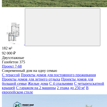
182 м²
92 000 ₽
Двухэтажные
Газобетон 375
Проект 7-68
Современный дом на одну семью
С терассой
Проекты домов для постоянного проживания
Проекты домов для летнего отдыха
Проекты домов для
большой семьи
Жилые дома
С 4 спальнями
С четырехскатной
крышей
С гаражом на 2 машины
2 этажа
до 250 м²
В
европейском стиле