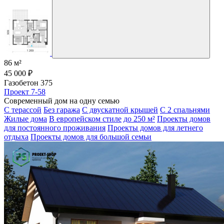
86 м²
45 000 ₽
Газобетон 375
Проект 7-58
Современный дом на одну семью
С терассой
Без гаража
С двускатной крышей
С 2 спальнями
Жилые дома
В европейском стиле
до 250 м²
Проекты домов
для постоянного проживания
Проекты домов для летнего
отдыха
Проекты домов для большой семьи