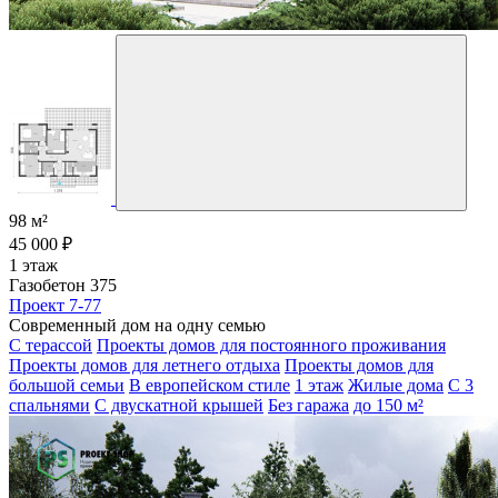
98 м²
45 000 ₽
1 этаж
Газобетон 375
Проект 7-77
Современный дом на одну семью
С терассой
Проекты домов для постоянного проживания
Проекты домов для летнего отдыха
Проекты домов для
большой семьи
В европейском стиле
1 этаж
Жилые дома
С 3
спальнями
С двускатной крышей
Без гаража
до 150 м²