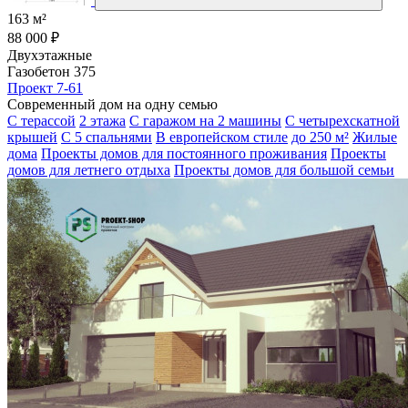
163 м²
88 000 ₽
Двухэтажные
Газобетон 375
Проект 7-61
Современный дом на одну семью
С терассой
2 этажа
С гаражом на 2 машины
С четырехскатной
крышей
С 5 спальнями
В европейском стиле
до 250 м²
Жилые
дома
Проекты домов для постоянного проживания
Проекты
домов для летнего отдыха
Проекты домов для большой семьи