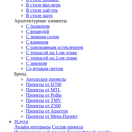
В стиле фах-верк
В стиле хай-тек
В стиле шато
Архитектурные элементы
С балконом
С верандой
С зимним садом
С камином
С панорамным остеклением
С террасой на 1-ом этаже
С террасой на 2-ом этаже
С эркером
Со вторым светом
Бренд
Авторские проекты
Проекты от D700
Проекты от MTL
Проекты от Pollio
Проекты от TMV
Проекты от Z500
Проекты от Архетон
Проекты от Мера-Проект
Услуги
Дизайн интерьера
Состав проекта