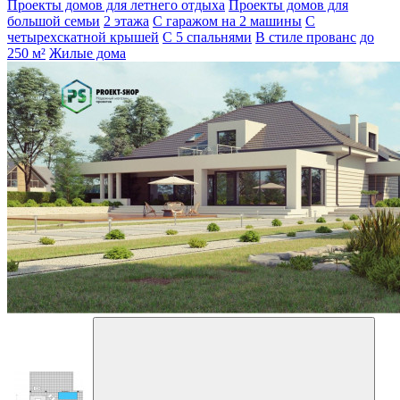
Проекты домов для летнего отдыха
Проекты домов для
большой семьи
2 этажа
С гаражом на 2 машины
С
четырехскатной крышей
С 5 спальнями
В стиле прованс
до
250 м²
Жилые дома