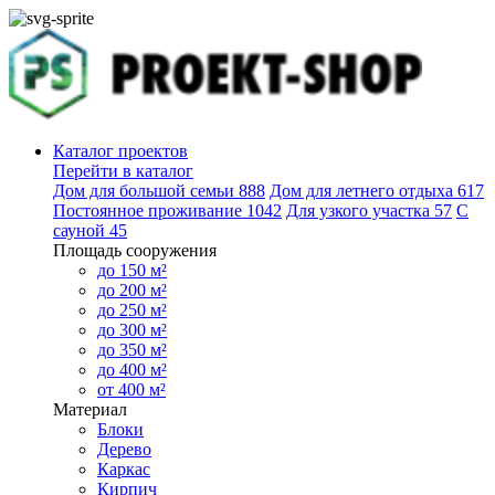
Каталог проектов
Перейти в каталог
Дом для большой семьи
888
Дом для летнего отдыха
617
Постоянное проживание
1042
Для узкого участка
57
С
сауной
45
Площадь сооружения
до 150 м²
до 200 м²
до 250 м²
до 300 м²
до 350 м²
до 400 м²
от 400 м²
Материал
Блоки
Дерево
Каркас
Кирпич