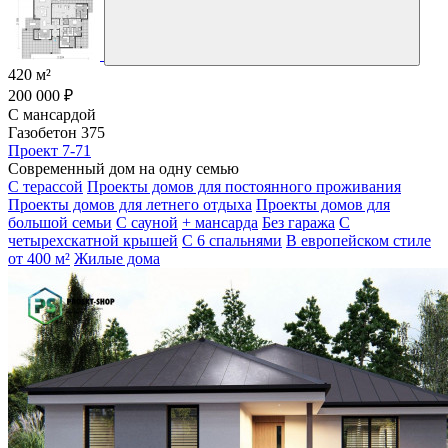
420 м²
200 000 ₽
С мансардой
Газобетон 375
Проект 7-71
Современный дом на одну семью
С терассой
Проекты домов для постоянного проживания
Проекты домов для летнего отдыха
Проекты домов для
большой семьи
С сауной
+ мансарда
Без гаража
С
четырехскатной крышей
С 6 спальнями
В европейском стиле
от 400 м²
Жилые дома