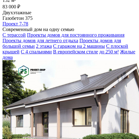
152 м²
83 000 ₽
Двухэтажные
Газобетон 375
Проект 7-78
Современный дом на одну семью
С терассой
Проекты домов для постоянного проживания
Проекты домов для летнего отдыха
Проекты домов для
большой семьи
2 этажа
С гаражом на 2 машины
С плоской
крышей
С 4 спальнями
В европейском стиле
до 250 м²
Жилые
дома