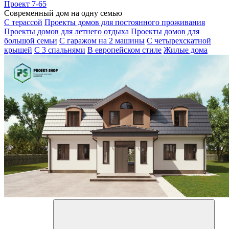
Проект 7-65
Современный дом на одну семью
С терассой
Проекты домов для постоянного проживания
Проекты домов для летнего отдыха
Проекты домов для
большой семьи
С гаражом на 2 машины
С четырехскатной
крышей
С 3 спальнями
В европейском стиле
Жилые дома