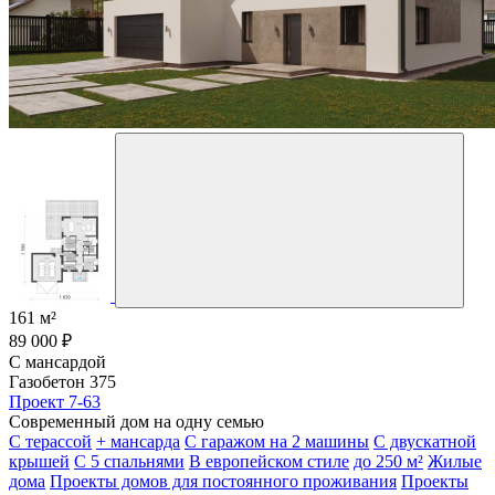
161 м²
89 000 ₽
С мансардой
Газобетон 375
Проект 7-63
Современный дом на одну семью
С терассой
+ мансарда
С гаражом на 2 машины
С двускатной
крышей
С 5 спальнями
В европейском стиле
до 250 м²
Жилые
дома
Проекты домов для постоянного проживания
Проекты