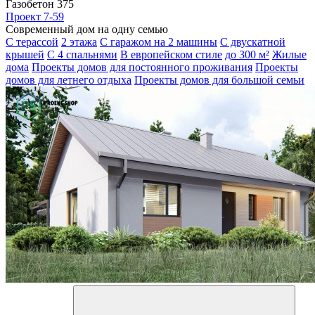
Газобетон 375
Проект 7-59
Современный дом на одну семью
С терассой
2 этажа
С гаражом на 2 машины
С двускатной
крышей
С 4 спальнями
В европейском стиле
до 300 м²
Жилые
дома
Проекты домов для постоянного проживания
Проекты
домов для летнего отдыха
Проекты домов для большой семьи