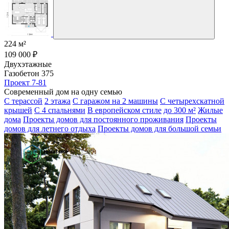
224 м²
109 000 ₽
Двухэтажные
Газобетон 375
Проект 7-81
Современный дом на одну семью
С терассой
2 этажа
С гаражом на 2 машины
С четырехскатной
крышей
С 4 спальнями
В европейском стиле
до 300 м²
Жилые
дома
Проекты домов для постоянного проживания
Проекты
домов для летнего отдыха
Проекты домов для большой семьи