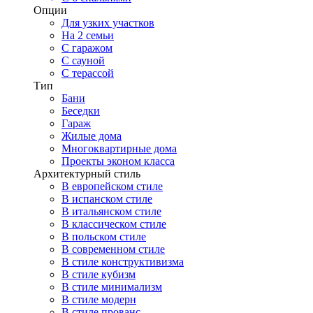
Опции
Для узких участков
На 2 семьи
С гаражом
С сауной
С терассой
Тип
Бани
Беседки
Гараж
Жилые дома
Многоквартирные дома
Проекты эконом класса
Архитектурный стиль
В европейском стиле
В испанском стиле
В итальянском стиле
В классическом стиле
В польском стиле
В современном стиле
В стиле конструктивизма
В стиле кубизм
В стиле минимализм
В стиле модерн
В стиле прованс