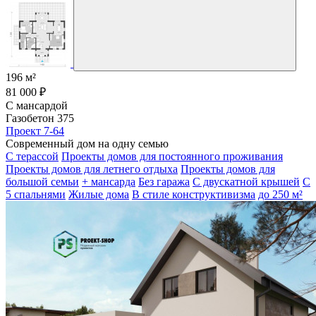
196 м²
81 000 ₽
С мансардой
Газобетон 375
Проект 7-64
Современный дом на одну семью
С терассой
Проекты домов для постоянного проживания
Проекты домов для летнего отдыха
Проекты домов для
большой семьи
+ мансарда
Без гаража
С двускатной крышей
С
5 спальнями
Жилые дома
В стиле конструктивизма
до 250 м²