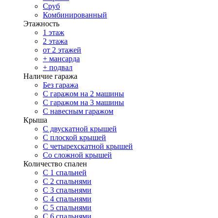
Сруб
Комбинированный
Этажность
1 этаж
2 этажа
от 2 этажей
+ мансарда
+ подвал
Наличие гаража
Без гаража
С гаражом на 2 машины
С гаражом на 3 машины
С навесным гаражом
Крыша
С двускатной крышей
С плоской крышей
С четырехскатной крышей
Со сложной крышей
Количество спален
С 1 спальней
С 2 спальнями
С 3 спальнями
С 4 спальнями
С 5 спальнями
С 6 спальнями