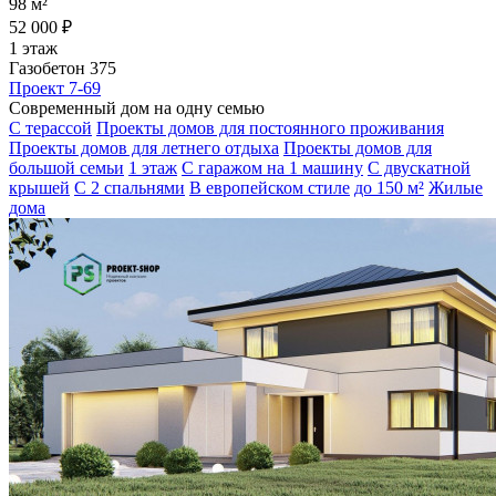
98 м²
52 000 ₽
1 этаж
Газобетон 375
Проект 7-69
Современный дом на одну семью
С терассой
Проекты домов для постоянного проживания
Проекты домов для летнего отдыха
Проекты домов для
большой семьи
1 этаж
С гаражом на 1 машину
С двускатной
крышей
С 2 спальнями
В европейском стиле
до 150 м²
Жилые
дома