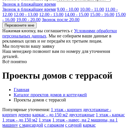
Звонок в ближайшее время
Звонок в ближайшее время
9.00 - 10.00
10.00 - 11.00
11.00 -
12.00
12.00 - 13.00
12.00 - 13.00
14.00 - 15.00
15.00 - 16.00
15.00
- 16.00
19.00 - 20.00
Звонок после 20.00
Перезвоните мне
Нажимая кнопку, вы соглашаетесь с
Условиями обработки
персональных данных
. Мы не собираем ваши данные в
рекламных целях и не передаём их третьим лицам.
Мы получили вашу заявку
Наш менеджер позвонит вам по номеру
для уточнения
деталей.
Всё понятно
Проекты домов с террасой
Главная
Каталог проектов домов и коттеджей
Проекты домов с террасой
Популярные уточнения:
1 этаж - кирпич
двухэтажные -
кирпич
дерево
каркас - до 150 м2
двухэтажные
1 этаж - каркас
1 этаж - до 150 м2
1 этаж
1 этаж - навес, на 2 машины, на 1
машину
с мансардой
с гаражом
с сауной
каркас