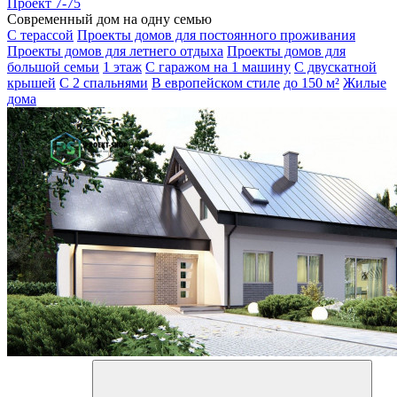
Проект 7-75
Современный дом на одну семью
С терассой
Проекты домов для постоянного проживания
Проекты домов для летнего отдыха
Проекты домов для
большой семьи
1 этаж
С гаражом на 1 машину
С двускатной
крышей
С 2 спальнями
В европейском стиле
до 150 м²
Жилые
дома