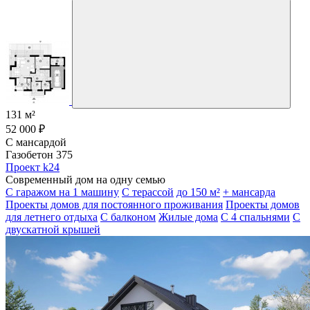
131 м²
52 000 ₽
С мансардой
Газобетон 375
Проект k24
Современный дом на одну семью
С гаражом на 1 машину
С терассой
до 150 м²
+ мансарда
Проекты домов для постоянного проживания
Проекты домов
для летнего отдыха
С балконом
Жилые дома
С 4 спальнями
С
двускатной крышей