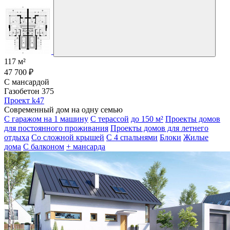
117 м²
47 700 ₽
С мансардой
Газобетон 375
Проект k47
Современный дом на одну семью
С гаражом на 1 машину
С терассой
до 150 м²
Проекты домов
для постоянного проживания
Проекты домов для летнего
отдыха
Со сложной крышей
С 4 спальнями
Блоки
Жилые
дома
С балконом
+ мансарда