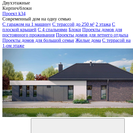
Двухэтажные
Кирпич/блоки
Проект k34
Современный дом на одну семью
С гаражом на 1 машину
С терассой
до 250 м²
2 этажа
С
плоской крышей
С 4 спальнями
Блоки
Проекты домов для
постоянного проживания
Проекты домов для летнего отдыха
Проекты домов для большой семьи
Жилые дома
С террасой на
1-ом этаже