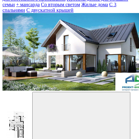
семьи
+ мансарда
Со вторым светом
Жилые дома
С 3
спальнями
С двускатной крышей