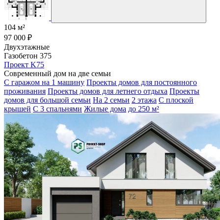
104 м²
97 000 ₽
Двухэтажные
Газобетон 375
Проект K75
Современный дом на две семьи
С гаражом на 1 машину
Проекты домов для постоянного
проживания
Проекты домов для летнего отдыха
Проекты
домов для большой семьи
На 2 семьи
2 этажа
С плоской
крышей
С 3 спальнями
Жилые дома
до 250 м²