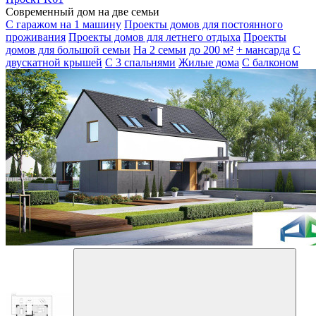
Современный дом на две семьи
С гаражом на 1 машину
Проекты домов для постоянного
проживания
Проекты домов для летнего отдыха
Проекты
домов для большой семьи
На 2 семьи
до 200 м²
+ мансарда
С
двускатной крышей
С 3 спальнями
Жилые дома
С балконом