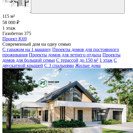
115 м²
58 000 ₽
1 этаж
Газобетон 375
Проект K69
Современный дом на одну семью
С гаражом на 1 машину
Проекты домов для постоянного
проживания
Проекты домов для летнего отдыха
Проекты
домов для большой семьи
С терассой
до 150 м²
1 этаж
С
двускатной крышей
С 3 спальнями
Жилые дома