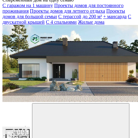
С гаражом на 1 машину
Проекты домов для постоянного
проживания
Проекты домов для летнего отдыха
Проекты
домов для большой семьи
С терассой
до 200 м²
+ мансарда
С
двускатной крышей
С 4 спальнями
Жилые дома