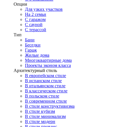
Опции
Для узких участков
На 2 семьи
С гаражом
С сауной
С терассой
Тип
Бани
Беседки
Гараж
Жилые дома
Многоквартирные дома
Проекты эконом класса
Архитектурный стиль
В европейском стиле
В испанском стиле
В итальянском стиле
В классическом стиле
В польском стиле
В современном стиле
В стиле конструктивизма
В стиле кубизм
В стиле минимализм
В стиле модерн
В стиле прованс