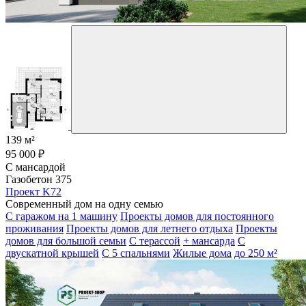
139 м²
95 000 ₽
С мансардой
Газобетон 375
Проект K72
Современный дом на одну семью
С гаражом на 1 машину
Проекты домов для постоянного
проживания
Проекты домов для летнего отдыха
Проекты
домов для большой семьи
С терассой
+ мансарда
С
двускатной крышей
С 5 спальнями
Жилые дома
до 250 м²