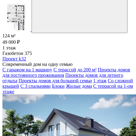
124 м²
49 000 ₽
1 этаж
Газобетон 375
Проект k32
Современный дом на одну семью
С гаражом на 1 машину
С терассой
до 200 м²
Проекты домов
для постоянного проживания
Проекты домов для летнего
отдыха
Проекты домов для большой семьи
1 этаж
Со сложной
крышей
С 3 спальнями
Блоки
Жилые дома
С террасой на 1-ом
этаже