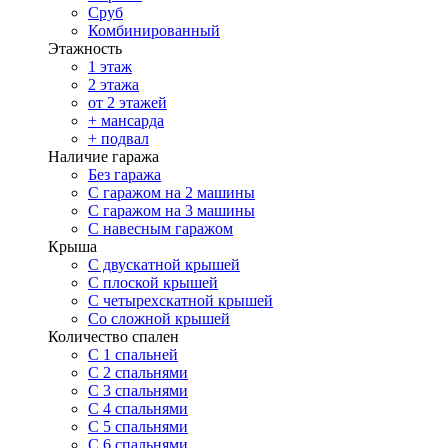
Сруб
Комбинированный
Этажность
1 этаж
2 этажа
от 2 этажей
+ мансарда
+ подвал
Наличие гаража
Без гаража
С гаражом на 2 машины
С гаражом на 3 машины
С навесным гаражом
Крыша
С двускатной крышей
С плоской крышей
С четырехскатной крышей
Со сложной крышей
Количество спален
С 1 спальней
С 2 спальнями
С 3 спальнями
С 4 спальнями
С 5 спальнями
С 6 спальнями