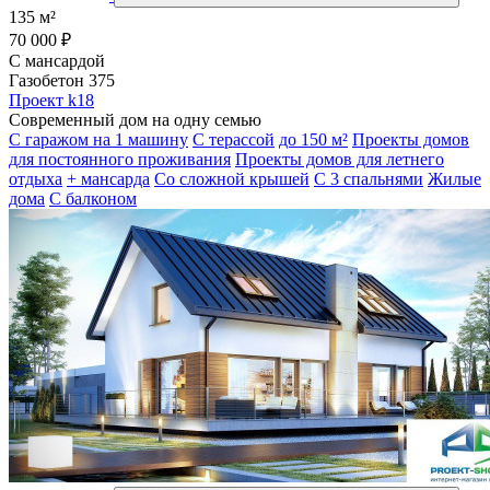
135 м²
70 000 ₽
С мансардой
Газобетон 375
Проект k18
Современный дом на одну семью
С гаражом на 1 машину
С терассой
до 150 м²
Проекты домов
для постоянного проживания
Проекты домов для летнего
отдыха
+ мансарда
Со сложной крышей
С 3 спальнями
Жилые
дома
С балконом