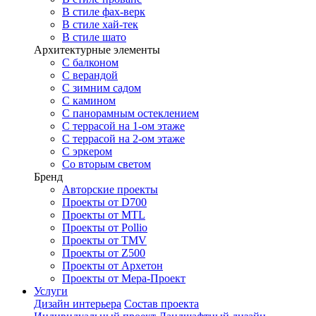
В стиле фах-верк
В стиле хай-тек
В стиле шато
Архитектурные элементы
С балконом
С верандой
С зимним садом
С камином
С панорамным остеклением
С террасой на 1-ом этаже
С террасой на 2-ом этаже
С эркером
Со вторым светом
Бренд
Авторские проекты
Проекты от D700
Проекты от MTL
Проекты от Pollio
Проекты от TMV
Проекты от Z500
Проекты от Архетон
Проекты от Мера-Проект
Услуги
Дизайн интерьера
Состав проекта