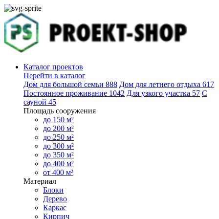
Каталог проектов
Перейти в каталог
Дом для большой семьи
888
Дом для летнего отдыха
617
Постоянное проживание
1042
Для узкого участка
57
С
сауной
45
Площадь сооружения
до 150 м²
до 200 м²
до 250 м²
до 300 м²
до 350 м²
до 400 м²
от 400 м²
Материал
Блоки
Дерево
Каркас
Кирпич