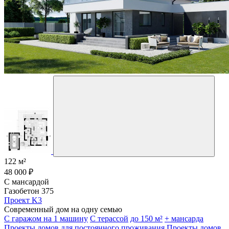
122 м²
48 000 ₽
С мансардой
Газобетон 375
Проект K3
Современный дом на одну семью
С гаражом на 1 машину
С терассой
до 150 м²
+ мансарда
Проекты домов для постоянного проживания
Проекты домов