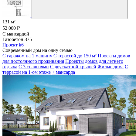
131 м²
52 000 ₽
С мансардой
Газобетон 375
Проект k6
Современный дом на одну семью
С гаражом на 1 машину
С терассой
до 150 м²
Проекты домов
для постоянного проживания
Проекты домов для летнего
отдыха
С 3 спальнями
С двускатной крышей
Жилые дома
С
террасой на 1-ом этаже
+ мансарда