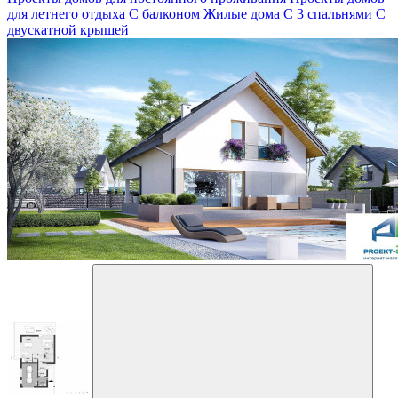
для летнего отдыха
С балконом
Жилые дома
С 3 спальнями
С
двускатной крышей