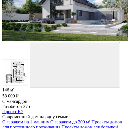
146 м²
58 000 ₽
С мансардой
Газобетон 375
Проект K2
Современный дом на одну семью
С гаражом на 1 машину
С гаражом
до 200 м²
Проекты домов
для постоянного проживания
Проекты домов для большой