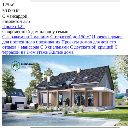
125 м²
50 000 ₽
С мансардой
Газобетон 375
Проект k25
Современный дом на одну семью
С гаражом на 1 машину
С терассой
до 150 м²
Проекты домов
для постоянного проживания
Проекты домов для летнего
отдыха
+ мансарда
С 3 спальнями
С двускатной крышей
С
террасой на 1-ом этаже
Жилые дома