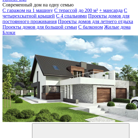
Современный дом на одну семью
С гаражом на 1 машину
С терассой
до 200 м²
+ мансарда
С
четырехскатной крышей
С 4 спальнями
Проекты домов для
постоянного проживания
Проекты домов для летнего отдыха
Проекты домов для большой семьи
С балконом
Жилые дома
Блоки