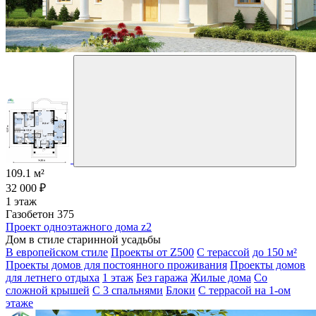
109.1 м²
32 000 ₽
1 этаж
Газобетон 375
Проект одноэтажного дома z2
Дом в стиле старинной усадьбы
В европейском стиле
Проекты от Z500
С терассой
до 150 м²
Проекты домов для постоянного проживания
Проекты домов
для летнего отдыха
1 этаж
Без гаража
Жилые дома
Со
сложной крышей
С 3 спальнями
Блоки
С террасой на 1-ом
этаже