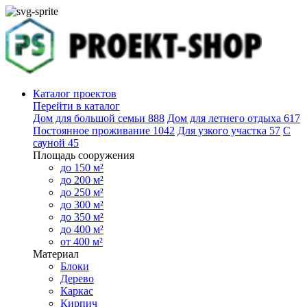
Каталог проектов
Перейти в каталог
Дом для большой семьи
888
Дом для летнего отдыха
617
Постоянное проживание
1042
Для узкого участка
57
С
сауной
45
Площадь сооружения
до 150 м²
до 200 м²
до 250 м²
до 300 м²
до 350 м²
до 400 м²
от 400 м²
Материал
Блоки
Дерево
Каркас
Кирпич