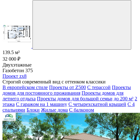
139.5 м²
32 000 ₽
Двухэтажные
Газобетон 375
Проект zx8
Строгий современный вид с оттенком классики
В европейском стиле
Проекты от Z500
С терассой
Проекты
домов для постоянного проживания
Проекты домов для
летнего отдыха
Проекты домов для большой семьи
до 200 м²
2
этажа
С гаражом на 1 машину
С четырехскатной крышей
С 4
спальнями
Блоки
Жилые дома
С балконом