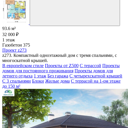
93.6 м²
32 000 ₽
1 этаж
Газобетон 375
Проект z273
z273. Компактный одноэтажный дом с тремя спальнями, c
многоскатной крышей.
В европейском стиле
Проекты от Z500
С терассой
Проекты
домов для постоянного проживания
Проекты домов для
летнего отдыха
1 этаж
Без гаража
С четырехскатной крышей
С 3 спальнями
Блоки
Жилые дома
С террасой на 1-ом этаже
до 150 м²