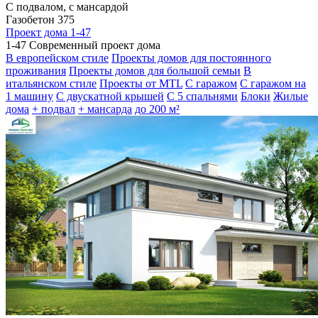
С подвалом, с мансардой
Газобетон 375
Проект дома 1-47
1-47 Современный проект дома
В европейском стиле
Проекты домов для постоянного
проживания
Проекты домов для большой семьи
В
итальянском стиле
Проекты от MTL
С гаражом
С гаражом на
1 машину
С двускатной крышей
С 5 спальнями
Блоки
Жилые
дома
+ подвал
+ мансарда
до 200 м²