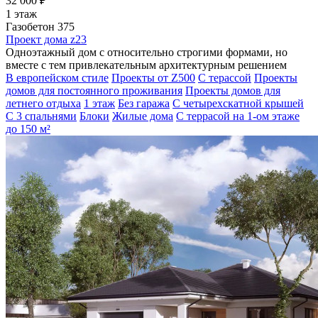
32 000 ₽
1 этаж
Газобетон 375
Проект дома z23
Одноэтажный дом с относительно строгими формами, но
вместе с тем привлекательным архитектурным решением
В европейском стиле
Проекты от Z500
С терассой
Проекты
домов для постоянного проживания
Проекты домов для
летнего отдыха
1 этаж
Без гаража
С четырехскатной крышей
С 3 спальнями
Блоки
Жилые дома
С террасой на 1-ом этаже
до 150 м²