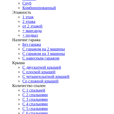
Сруб
Комбинированный
Этажность
1 этаж
2 этажа
от 2 этажей
+ мансарда
+ подвал
Наличие гаража
Без гаража
С гаражом на 2 машины
С гаражом на 3 машины
С навесным гаражом
Крыша
С двускатной крышей
С плоской крышей
С четырехскатной крышей
Со сложной крышей
Количество спален
С 1 спальней
С 2 спальнями
С 3 спальнями
С 4 спальнями
С 5 спальнями
С 6 спальнями