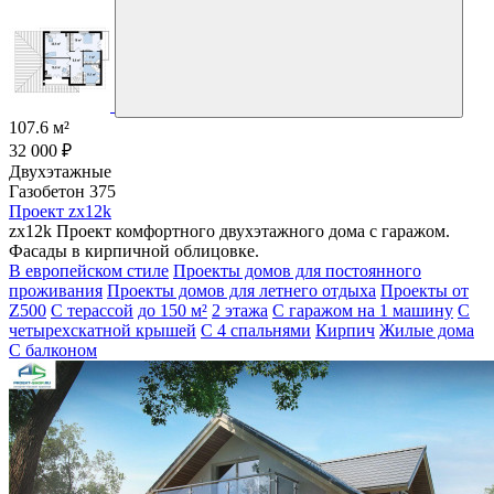
107.6 м²
32 000 ₽
Двухэтажные
Газобетон 375
Проект zx12k
zx12k Проект комфортного двухэтажного дома с гаражом.
Фасады в кирпичной облицовке.
В европейском стиле
Проекты домов для постоянного
проживания
Проекты домов для летнего отдыха
Проекты от
Z500
С терассой
до 150 м²
2 этажа
С гаражом на 1 машину
С
четырехскатной крышей
С 4 спальнями
Кирпич
Жилые дома
С балконом