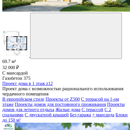
69.7 м²
32 000 ₽
С мансардой
Газобетон 375
Проект дома в 1 этаж z12
Проект дома с возможностью рационального использования
чердачного помещения
В европейском стиле
Проекты от Z500
С террасой на 1-ом
этаже
Проекты домов для постоянного проживания
Проекты
домов для летнего отдыха
Жилые дома
С терассой
С 2
спальнями
С двускатной крышей
Без гаража
+ мансарда
Блоки
до 150 м²