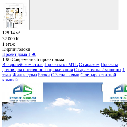
128.14 м²
32 000 ₽
1 этаж
Кирпич/блоки
Проект дома 1-96
1-96 Современный проект дома
В европейском стиле
Проекты от MTL
С гаражом
Проекты
домов для постоянного проживания
С гаражом на 2 машины
1
этаж
Жилые дома
Блоки
С 3 спальнями
С четырехскатной
крышей