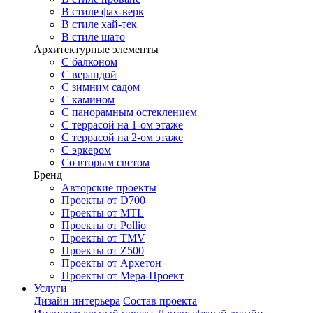
В стиле фах-верк
В стиле хай-тек
В стиле шато
Архитектурные элементы
С балконом
С верандой
С зимним садом
С камином
С панорамным остеклением
С террасой на 1-ом этаже
С террасой на 2-ом этаже
С эркером
Со вторым светом
Бренд
Авторские проекты
Проекты от D700
Проекты от MTL
Проекты от Pollio
Проекты от TMV
Проекты от Z500
Проекты от Архетон
Проекты от Мера-Проект
Услуги
Дизайн интерьера
Состав проекта