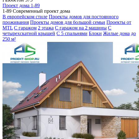
Проект дома 1-89
1-89 Современный проект дома
В европейском стиле
Проекты домов для постоянного
проживания
Проекты домов для большой семьи
Проекты от
MTL
С гаражом
2 этажа
С гаражом на 2 машины
С
четырехскатной крышей
С 5 спальнями
Блоки
Жилые дома
до
250 м²