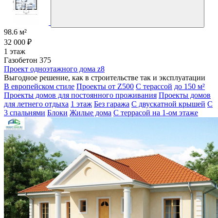
98.6 м²
32 000 ₽
1 этаж
Газобетон 375
Проект одноэтажного дома z8
Выгодное решение, как в строительстве так и эксплуатации
В европейском стиле
Проекты от Z500
С терассой
до 150 м²
Проекты домов для постоянного проживания
Проекты домов
для летнего отдыха
1 этаж
Без гаража
С двускатной крышей
С
3 спальнями
Блоки
Жилые дома
С террасой на 1-ом этаже