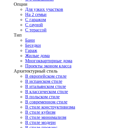
Опции
Для узких участков
На 2 семьи
С гаражом
С сауной
С терассой
Тип
Бани
Беседки
Гараж
Жилые дома
Многоквартирные дома
Проекты эконом класса
Архитектурный стиль
В европейском стиле
В испанском стиле
В итальянском стиле
В классическом стиле
В польском стиле
В современном стиле
В стиле конструктивизма
В стиле кубизм
В стиле минимализм
В стиле модерн
В стиле прованс