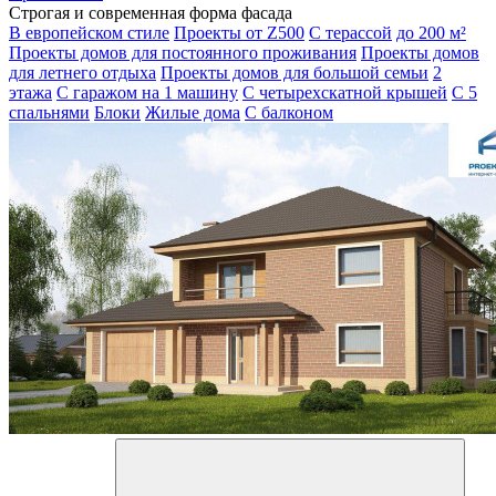
Строгая и современная форма фасада
В европейском стиле
Проекты от Z500
С терассой
до 200 м²
Проекты домов для постоянного проживания
Проекты домов
для летнего отдыха
Проекты домов для большой семьи
2
этажа
С гаражом на 1 машину
С четырехскатной крышей
С 5
спальнями
Блоки
Жилые дома
С балконом