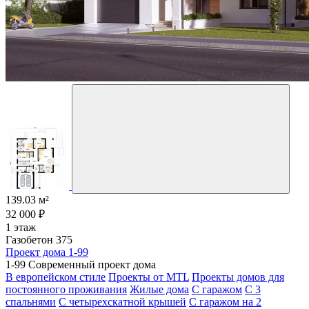
139.03 м²
32 000 ₽
1 этаж
Газобетон 375
Проект дома 1-99
1-99 Современный проект дома
В европейском стиле
Проекты от MTL
Проекты домов для
постоянного проживания
Жилые дома
С гаражом
С 3
спальнями
С четырехскатной крышей
С гаражом на 2