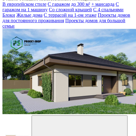
В европейском стиле
С гаражом
до 300 м²
+ мансарда
С
гаражом на 1 машину
Со сложной крышей
С 4 спальнями
Блоки
Жилые дома
С террасой на 1-ом этаже
Проекты домов
для постоянного проживания
Проекты домов для большой
семьи