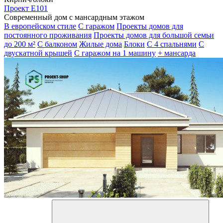
Проект E101
Современный дом с мансардным этажом
В европейском стиле
С гаражом
Проекты домов для
постоянного проживания
Проекты домов для большой семьи
до 200 м²
С балконом
Жилые дома
Блоки
С 4 спальнями
С
двускатной крышей
С гаражом на 1 машину
+ мансарда