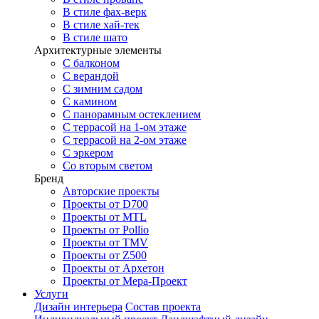
В стиле фах-верк
В стиле хай-тек
В стиле шато
Архитектурные элементы
С балконом
С верандой
С зимним садом
С камином
С панорамным остеклением
С террасой на 1-ом этаже
С террасой на 2-ом этаже
С эркером
Со вторым светом
Бренд
Авторские проекты
Проекты от D700
Проекты от MTL
Проекты от Pollio
Проекты от TMV
Проекты от Z500
Проекты от Архетон
Проекты от Мера-Проект
Услуги
Дизайн интерьера
Состав проекта