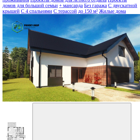
домов для большой семьи
+ мансарда
Без гаража
С двускатной
крышей
С 4 спальнями
С терассой
до 150 м²
Жилые дома