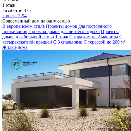
1 этаж
Газобетон 375
Проект 7-94
Современный дом на одну семью
В европейском стиле
Проекты домов для постоянного
проживания
Проекты домов для летнего отдыха
Проекты
домов для большой семьи
1 этаж
С гаражом на 2 машины
С
четырехскатной крышей
С 3 спальнями
С терассой
до 200 м²
Жилые дома