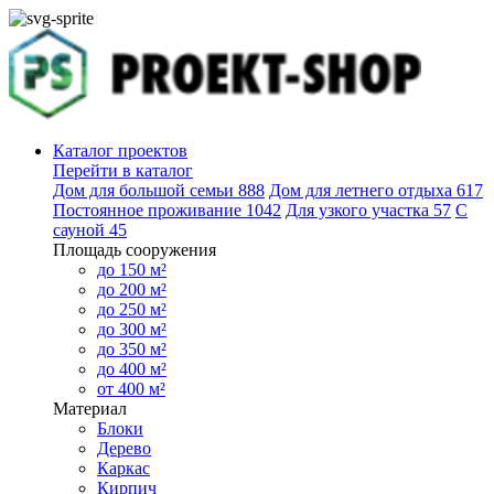
Каталог проектов
Перейти в каталог
Дом для большой семьи
888
Дом для летнего отдыха
617
Постоянное проживание
1042
Для узкого участка
57
С
сауной
45
Площадь сооружения
до 150 м²
до 200 м²
до 250 м²
до 300 м²
до 350 м²
до 400 м²
от 400 м²
Материал
Блоки
Дерево
Каркас
Кирпич