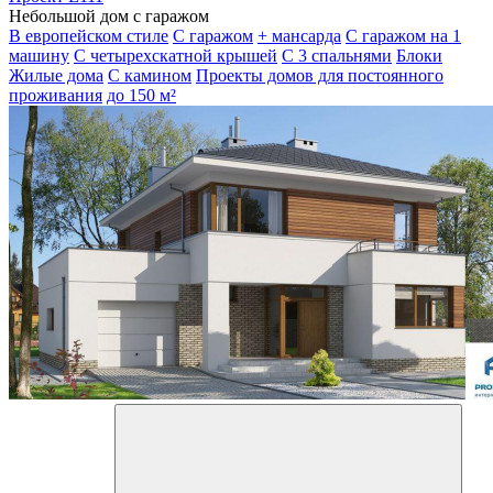
Небольшой дом с гаражом
В европейском стиле
С гаражом
+ мансарда
С гаражом на 1
машину
С четырехскатной крышей
С 3 спальнями
Блоки
Жилые дома
С камином
Проекты домов для постоянного
проживания
до 150 м²