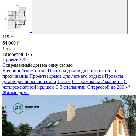
119 м²
64 000 ₽
1 этаж
Газобетон 375
Проект 7-99
Современный дом на одну семью
В европейском стиле
Проекты домов для постоянного
проживания
Проекты домов для летнего отдыха
Проекты
домов для большой семьи
1 этаж
С гаражом на 2 машины
С
четырехскатной крышей
С 3 спальнями
С терассой
до 200 м²
Жилые дома