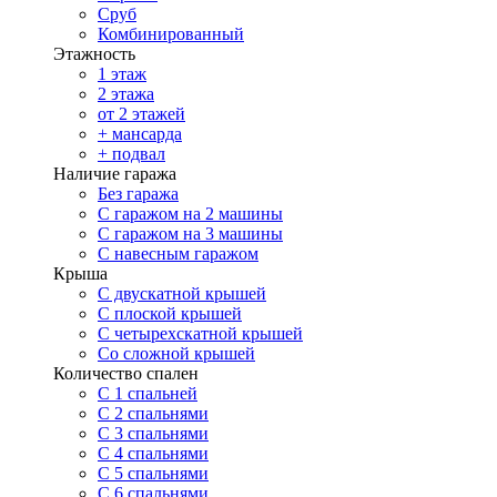
Сруб
Комбинированный
Этажность
1 этаж
2 этажа
от 2 этажей
+ мансарда
+ подвал
Наличие гаража
Без гаража
С гаражом на 2 машины
С гаражом на 3 машины
С навесным гаражом
Крыша
С двускатной крышей
С плоской крышей
С четырехскатной крышей
Со сложной крышей
Количество спален
С 1 спальней
С 2 спальнями
С 3 спальнями
С 4 спальнями
С 5 спальнями
С 6 спальнями