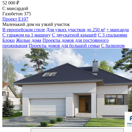
52 000 ₽
С мансардой
Газобетон 375
Проект E107
Маленький дом на узкий участок
В европейском стиле
Для узких участков
до 250 м²
+ мансарда
С гаражом на 1 машину
С двускатной крышей
С 3 спальнями
Блоки
Жилые дома
Проекты домов для постоянного
проживания
Проекты домов для большой семьи
С балконом