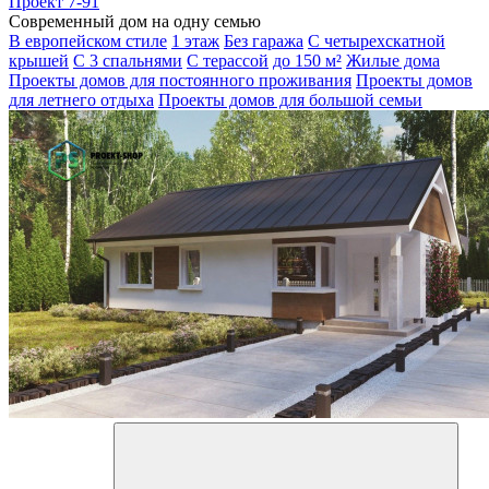
Проект 7-91
Современный дом на одну семью
В европейском стиле
1 этаж
Без гаража
С четырехскатной
крышей
С 3 спальнями
С терассой
до 150 м²
Жилые дома
Проекты домов для постоянного проживания
Проекты домов
для летнего отдыха
Проекты домов для большой семьи