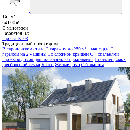
161 м²
64 000 ₽
С мансардой
Газобетон 375
Проект E103
Традиционный проект дома
В европейском стиле
С гаражом
до 250 м²
+ мансарда
С
гаражом на 2 машины
Со сложной крышей
С 4 спальнями
Проекты домов для постоянного проживания
Проекты домов
для большой семьи
Блоки
Жилые дома
С балконом