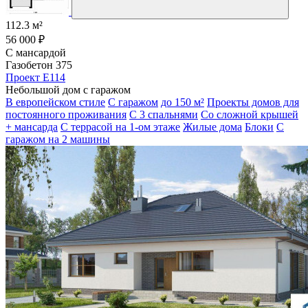
112.3 м²
56 000 ₽
С мансардой
Газобетон 375
Проект E114
Небольшой дом с гаражом
В европейском стиле
С гаражом
до 150 м²
Проекты домов для
постоянного проживания
С 3 спальнями
Со сложной крышей
+ мансарда
С террасой на 1-ом этаже
Жилые дома
Блоки
С
гаражом на 2 машины