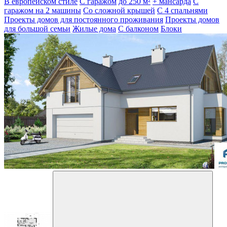
В европейском стиле
С гаражом
до 250 м²
+ мансарда
С
гаражом на 2 машины
Со сложной крышей
С 4 спальнями
Проекты домов для постоянного проживания
Проекты домов
для большой семьи
Жилые дома
С балконом
Блоки