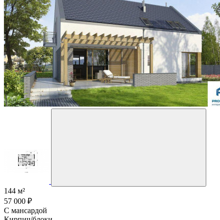
144 м²
57 000 ₽
С мансардой
Кирпич/блоки