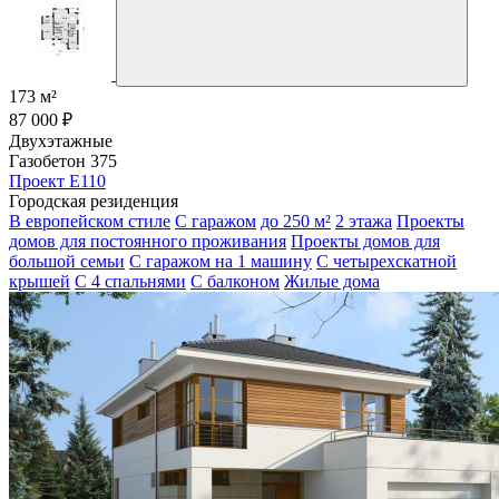
173 м²
87 000 ₽
Двухэтажные
Газобетон 375
Проект E110
Городская резиденция
В европейском стиле
С гаражом
до 250 м²
2 этажа
Проекты
домов для постоянного проживания
Проекты домов для
большой семьи
С гаражом на 1 машину
С четырехскатной
крышей
С 4 спальнями
С балконом
Жилые дома