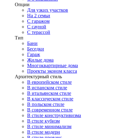
Опции
Для узких участков
На 2 семьи
С гаражом
С сауной
С терассой
Тип
Бани
Беседки
Гараж
Жилые дома
Многоквартирные дома
Проекты эконом класса
Архитектурный стиль
В европейском стиле
В испанском стиле
В итальянском стиле
В классическом стиле
В польском стиле
В современном стиле
В стиле конструктивизма
В стиле кубизм
В стиле минимализм
В стиле модерн
В стиле прованс