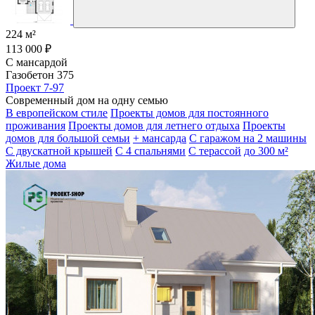
224 м²
113 000 ₽
С мансардой
Газобетон 375
Проект 7-97
Современный дом на одну семью
В европейском стиле
Проекты домов для постоянного
проживания
Проекты домов для летнего отдыха
Проекты
домов для большой семьи
+ мансарда
С гаражом на 2 машины
С двускатной крышей
С 4 спальнями
С терассой
до 300 м²
Жилые дома