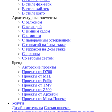
В стиле фах-верк
В стиле хай-тек
В стиле шато
Архитектурные элементы
С балконом
С верандой
С зимним садом
С камином
С панорамным остеклением
С террасой на 1-ом этаже
С террасой на 2-ом этаже
С эркером
Со вторым светом
Бренд
Авторские проекты
Проекты от D700
Проекты от MTL
Проекты от Pollio
Проекты от TMV
Проекты от Z500
Проекты от Архетон
Проекты от Мера-Проект
Услуги
Дизайн интерьера
Состав проекта