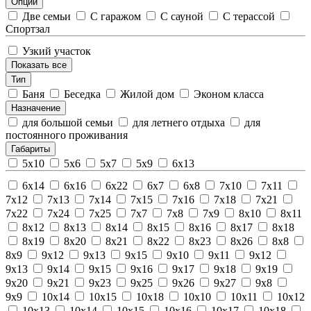
Опции
Две семьи
С гаражом
С сауной
С терассой
Спортзал
Узкий участок
Показать все
Тип
Баня
Беседка
Жилой дом
Эконом класса
Назначение
для большой семьи
для летнего отдыха
для
постоянного проживания
Габариты
5х10
5х6
5х7
5х9
6х13
6х14
6х16
6х22
6х7
6х8
7х10
7х11
7х12
7х13
7х14
7х15
7х16
7х18
7х21
7х22
7х24
7х25
7х7
7х8
7х9
8х10
8х11
8х12
8х13
8х14
8х15
8х16
8х17
8х18
8х19
8х20
8х21
8х22
8х23
8х26
8х8
8х9
9x12
9x13
9x15
9х10
9х11
9х12
9х13
9х14
9х15
9х16
9х17
9х18
9х19
9х20
9х21
9х23
9х25
9х26
9х27
9х8
9х9
10x14
10x15
10x18
10х10
10х11
10х12
10х13
10х14
10х15
10х16
10х17
10х18