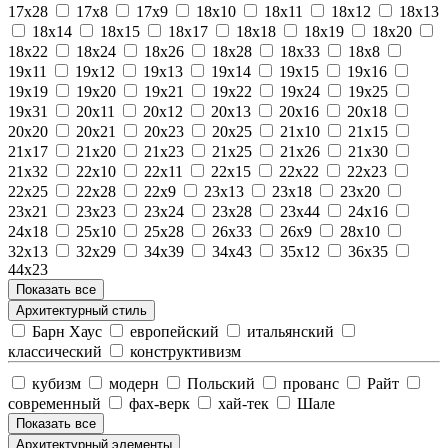
17х28
17х8
17х9
18х10
18х11
18х12
18х13
18х14
18х15
18х17
18х18
18х19
18х20
18х22
18х24
18х26
18х28
18х33
18х8
19х11
19х12
19х13
19х14
19х15
19х16
19х19
19х20
19х21
19х22
19х24
19х25
19х31
20х11
20х12
20х13
20х16
20х18
20х20
20х21
20х23
20х25
21х10
21х15
21х17
21х20
21х23
21х25
21х26
21х30
21х32
22х10
22х11
22х15
22х22
22х23
22х25
22х28
22х9
23х13
23х18
23х20
23х21
23х23
23х24
23х28
23х44
24х16
24х18
25х10
25х28
26х33
26х9
28х10
32х13
32х29
34х39
34х43
35х12
36х35
44х23
Показать все
Архитектурный стиль
Барн Хаус
европейский
итальянский
классический
конструктивизм
кубизм
модерн
Польский
прованс
Райт
современный
фах-верк
хай-тек
Шале
Показать все
Архитектурный элементы