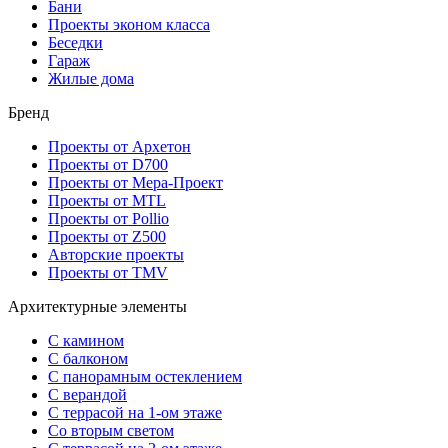
Бани
Проекты эконом класса
Беседки
Гараж
Жилые дома
Бренд
Проекты от Архетон
Проекты от D700
Проекты от Мера-Проект
Проекты от MTL
Проекты от Pollio
Проекты от Z500
Авторские проекты
Проекты от TMV
Архитектурные элементы
С камином
С балконом
С панорамным остеклением
С верандой
С террасой на 1-ом этаже
Со вторым светом