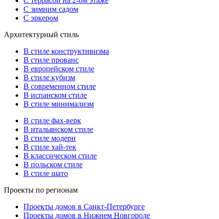
С террасой на 2-ом этаже
С зимним садом
С эркером
Архитектурный стиль
В стиле конструктивизма
В стиле прованс
В европейском стиле
В стиле кубизм
В современном стиле
В испанском стиле
В стиле минимализм
В стиле фах-верк
В итальянском стиле
В стиле модерн
В стиле хай-тек
В классическом стиле
В польском стиле
В стиле шато
Проекты по регионам
Проекты домов в Санкт-Петербурге
Проекты домов в Нижнем Новгороде