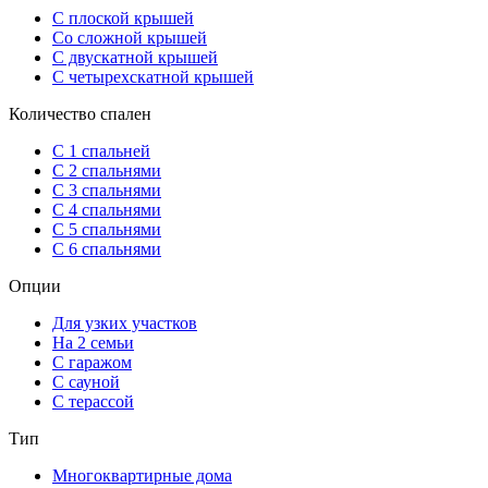
С плоской крышей
Со сложной крышей
С двускатной крышей
С четырехскатной крышей
Количество спален
С 1 спальней
С 2 спальнями
С 3 спальнями
С 4 спальнями
С 5 спальнями
С 6 спальнями
Опции
Для узких участков
На 2 семьи
С гаражом
С сауной
С терассой
Тип
Многоквартирные дома