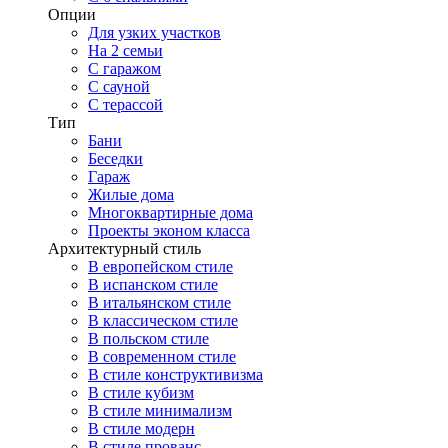
Опции
Для узких участков
На 2 семьи
С гаражом
С сауной
С терассой
Тип
Бани
Беседки
Гараж
Жилые дома
Многоквартирные дома
Проекты эконом класса
Архитектурный стиль
В европейском стиле
В испанском стиле
В итальянском стиле
В классическом стиле
В польском стиле
В современном стиле
В стиле конструктивизма
В стиле кубизм
В стиле минимализм
В стиле модерн
В стиле прованс