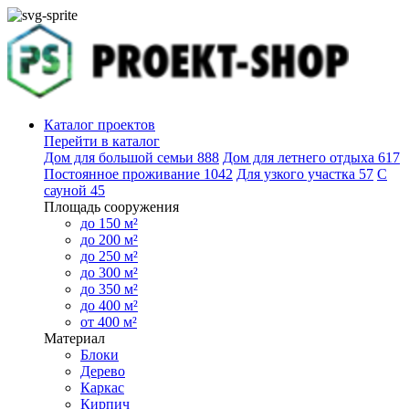
Каталог проектов
Перейти в каталог
Дом для большой семьи
888
Дом для летнего отдыха
617
Постоянное проживание
1042
Для узкого участка
57
С
сауной
45
Площадь сооружения
до 150 м²
до 200 м²
до 250 м²
до 300 м²
до 350 м²
до 400 м²
от 400 м²
Материал
Блоки
Дерево
Каркас
Кирпич