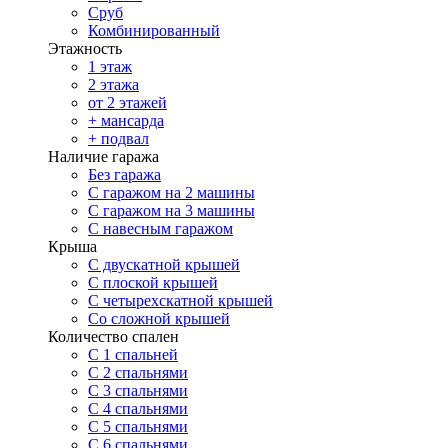
Сруб
Комбинированный
Этажность
1 этаж
2 этажа
от 2 этажей
+ мансарда
+ подвал
Наличие гаража
Без гаража
С гаражом на 2 машины
С гаражом на 3 машины
С навесным гаражом
Крыша
С двускатной крышей
С плоской крышей
С четырехскатной крышей
Со сложной крышей
Количество спален
С 1 спальней
С 2 спальнями
С 3 спальнями
С 4 спальнями
С 5 спальнями
С 6 спальнями