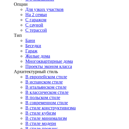
Опции
Для узких участков
На 2 семьи
С гаражом
С сауной
С терассой
Тип
Бани
Беседки
Гараж
Жилые дома
Многоквартирные дома
Проекты эконом класса
Архитектурный стиль
В европейском стиле
В испанском стиле
В итальянском стиле
В классическом стиле
В польском стиле
В современном стиле
В стиле конструктивизма
В стиле кубизм
В стиле минимализм
В стиле модерн
В стиле прованс