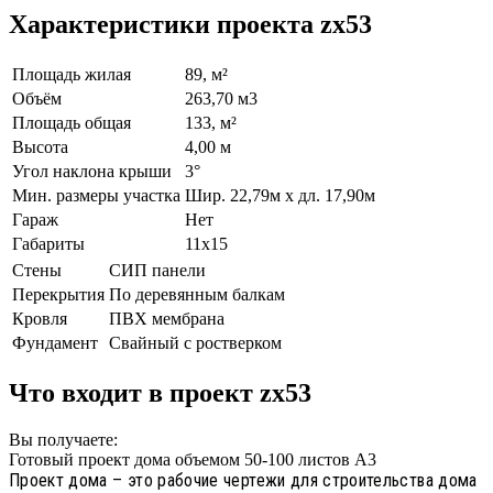
Характеристики проекта zx53
Площадь жилая
89, м²
Объём
263,70 м3
Площадь общая
133, м²
Высота
4,00 м
Угол наклона крыши
3°
Мин. размеры участка
Шир. 22,79м х дл. 17,90м
Гараж
Нет
Габариты
11х15
Стены
СИП панели
Перекрытия
По деревянным балкам
Кровля
ПВХ мембрана
Фундамент
Свайный с ростверком
Что входит в проект zx53
Вы получаете:
Готовый проект дома объемом 50-100 листов А3
Проект дома – это рабочие чертежи для строительства дома