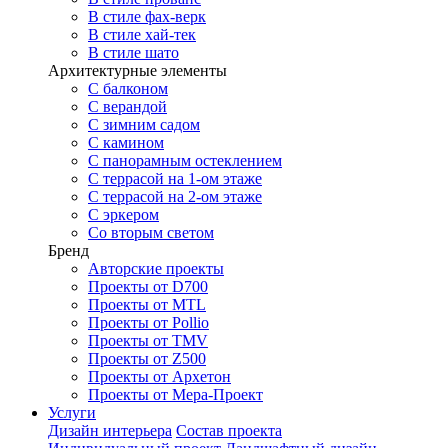
В стиле фах-верк
В стиле хай-тек
В стиле шато
Архитектурные элементы
С балконом
С верандой
С зимним садом
С камином
С панорамным остеклением
С террасой на 1-ом этаже
С террасой на 2-ом этаже
С эркером
Со вторым светом
Бренд
Авторские проекты
Проекты от D700
Проекты от MTL
Проекты от Pollio
Проекты от TMV
Проекты от Z500
Проекты от Архетон
Проекты от Мера-Проект
Услуги
Дизайн интерьера
Состав проекта