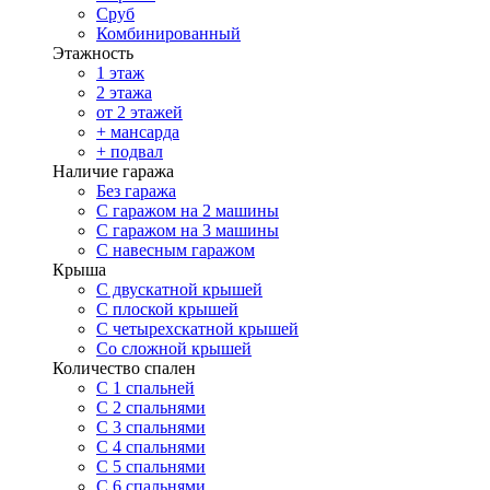
Сруб
Комбинированный
Этажность
1 этаж
2 этажа
от 2 этажей
+ мансарда
+ подвал
Наличие гаража
Без гаража
С гаражом на 2 машины
С гаражом на 3 машины
С навесным гаражом
Крыша
С двускатной крышей
С плоской крышей
С четырехскатной крышей
Со сложной крышей
Количество спален
С 1 спальней
С 2 спальнями
С 3 спальнями
С 4 спальнями
С 5 спальнями
С 6 спальнями